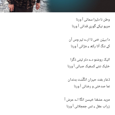
وطن نا دلیرا سمائی آ ورنا
مریو نیکے گوری فدائی آ ورنا
دا پہیُن خنی تا ارے تیر وس آن
کے ننگ آتا رکھ ءِ مَڑائی آ ورنا
اتیک روشنو دے دتر تیٹی ذگرا
خلیک ننتے کسفیک صبائی آ ورنا
ڈغار ہفت حیران انگُشت بدندان
نما صدخئی و رضائی آ ورنا
مرید عشقنا خیسن انگا اے عرش آ
زراب عقل ءِ تس جمجلائی آ ورنا