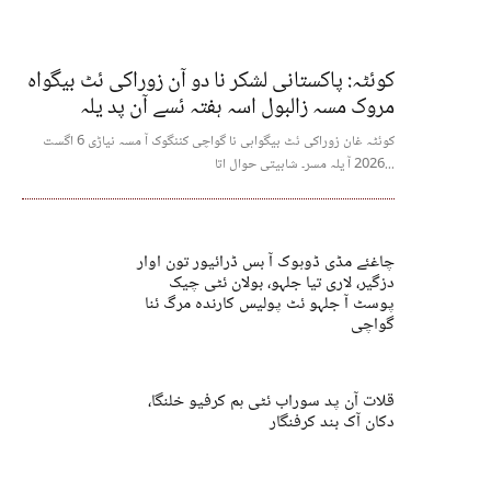
کوئٹہ: پاکستانی لشکر نا دو آن زوراکی ئٹ بیگواہ
مروک مسہ زالبول اسہ ہفتہ ئسے آن پد یلہ
کوئٹہ غان زوراکی ئٹ بیگواہی نا گواچی کننگوک آ مسہ نیاڑی 6 اگست
2026 آ یلہ مسر۔ شابیتی حوال اتا...
چاغئے مڈی ڈوہوک آ بس ڈرائیور تون اوار
دزگیر، لاری تیا جلہو، بولان ئٹی چیک
پوسٹ آ جلہو ئٹ پولیس کارندہ مرگ ئنا
گواچی
قلات آن پد سوراب ئٹی ہم کرفیو خلنگا،
دکان آک بند کرفنگار