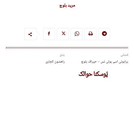
مرید بلوچ
مُستی
پدی
براہوئی اسے بولی ئس – حیراف بلوچ
راھشون کچاری
پُوسکنا حوالک