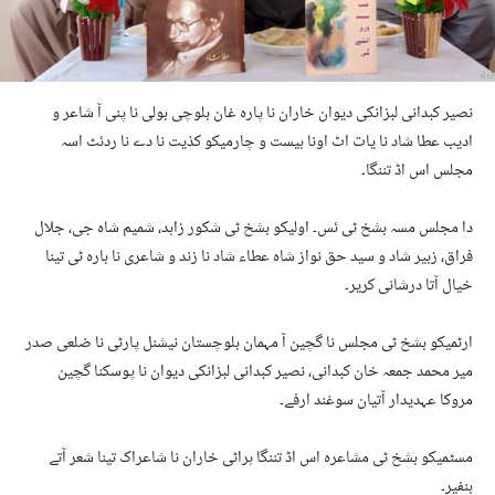
نصیر کبدانی لبزانکی دیوان خاران نا پارہ غان بلوچی بولی نا پنی آ شاعر و
ادیب عطا شاد نا یات اٹ اونا بیست و چارمیکو کذیت نا دے نا ردئٹ اسہ
مجلس اس اڈ تننگا۔
دا مجلس مسہ بشخ ٹی ئس۔ اولیکو بشخ ٹی شکور زاہد، شمیم شاہ جی، جلال
فراق، زبیر شاد و سید حق نواز شاہ عطاء شاد نا زند و شاعری نا بارہ ٹی تینا
خیال آتا درشانی کریر۔
ارٹمیکو بشخ ٹی مجلس نا گچین آ مہمان بلوچستان نیشنل پارٹی نا ضلعی صدر
میر محمد جمعہ خان کبدانی، نصیر کبدانی لبزانکی دیوان نا پوسکنا گچین
مروکا عہدیدار آتیان سوغند ارفے۔
مسٹمیکو بشخ ٹی مشاعرہ اس اڈ تننگا ہراٹی خاران نا شاعراک تینا شعر آتے
بنفیر۔