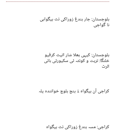
بلوچستان: چار بندغ زوراکی ئٹ بیگواہی
نا گواچی
بلوچستان: کیہی بھلا شار اتیٹ کرفیو
خلنگا: تربت و کوئٹہ ٹی سکیورٹی ہائی
الرٹ
کراچی آن بیگواہ ءُ پنچ بلوچ خوانندہ یلہ
کراچی: مسہ بندغ زوراکی ئٹ بیگواہ