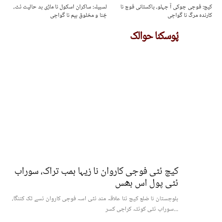
کیچ: فوجی چوکی آ جہلو، پاکستانی فوج نا
لسبیلہ: ساکران اسکول نا ماڑی بد حالیت ئٹ،
کارندہ مرگ نا گواچی
چُنا و مخلوق بیم نا گواچی
پُوسکنا حوالک
کیچ ئٹی فوجی کاروان نا زیہا بمب تراک، سوراب
ئٹی پول اس بھس
بلوچستان نا ضلع کیچ ئنا علاقہ مند ئٹی اسہ فوجی کاروان ئسے ٹک کننگا،
سوراب ئٹی کوئٹہ کراچی کسر...