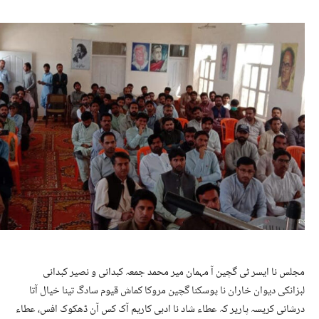
مجلس نا ایسر ٹی گچین آ مہمان میر محمد جمعہ کبدانی و نصیر کبدانی
لبزانکی دیوان خاران نا پوسکنا گچین مروکا کماش قیوم سادگ تینا خیال آتا
درشانی کریسہ پاریر کہ عطاء شاد نا ادبی کاریم آک کس آن ڈھکوک افس، عطاء