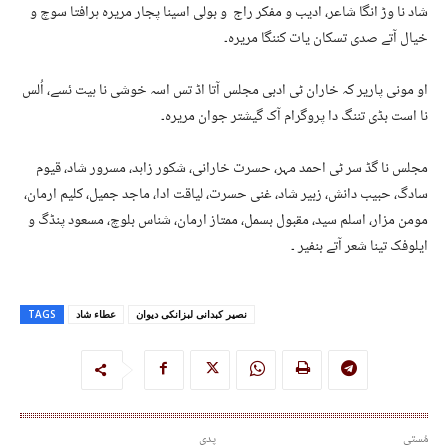
شاد نا وڑ انگا شاعر، ادیب و مفکر راج و بولی اسینا پجار مریرہ ہرافتا سوچ و
خیال آتے صدی تسکان یات کننگا مریرہ۔
او مونی پاریر کہ خاران ٹی ادبی مجلس آتا اڈ تس اسہ خوشی نا ہیت ئسے، اُلس
نا است بڈی تننگ دا پروگرام آک گیشتر جوان مریرہ۔
مجلس نا گڈ سر ٹی احمد مہر، حسرت خارانی، شکور زاہد، مسرور شاد، قیوم
سادگ، حبیب دانش، زبیر شاد، غنی حسرت، لیاقت ادا، ماجد جمیل، کلیم ارمان،
مومن مزار، اسلم سید، مقبول بسمل، ممتاز ارمان، شناس بلوچ، مسعود پنڈگ و
ایلوفک تینا شعر آتے بنفیر ۔
نصیر کبدانی لبزانکی دیوان
عطاء شاد
TAGS
مُستی
پدی