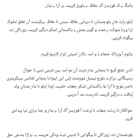
پاننگ ءِ کہ فورسز آک علاقہ ءِ پلویڑ کریسہ ہر اُرا ءِ پَٹار۔
ایلو پارہ غان بلوچستان نا دریابی علاقہ پسنی نا علاقہ ریکپشت آن تعلق تخوک
اِرا ورنا شوکت رحمت و گوہر بخش ءِ پاکستانی لشکر دزگیر کریسہ زوراکی ئٹ
بیگواہ کرینے۔
ہڑتوم آ ورناک حجام ءُ و اسہ دکان اسیٹی اوار کاریم کیرہ۔
اندن ضلع کیچ نا بنجاہی شار تربت آن ہم اسہ پین تدینی ئسے نا حوال
رسینگانے۔ ہراڑے بلوچ نیشنل موومنٹ (بی این ایم) نا بنجاہی فنانس سیکریٹری
ناصر بلوچ نا ُارا غا پاکستانی لشکر چھاپہ خلیسہ اونا ایلم نا مار عدنان ولد
لیاقت ءِ دزگیر کریسہ نادرست ہند آ درینے۔
حوالکار تا ردئٹ چھاپہ نا وخت آ فورسز آک اُرا ءِ پٹار و چنا نیازی تیا بیدادی
کریر۔
بلوچستان ئٹ زوراکی نا بیگواہی تا تدینی تیٹ ودکی مریسہ ءِ۔ ہراڑا بندغی حق