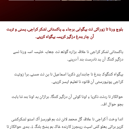
بلوچ ورنا تا زوراکی ئٹ بیگواہی برجاء ءِ، پاکستانی لشکر کراچی، پسنی و تربت
آن چار بندغ دزگیر کریسہ بیگواہ کرینے۔
پاکستانی لشکر کراچی نا علاقہ ہزارہ گوٹھ ئٹ چھاپہ خلیسہ اسہ ورنا ئسے
دزگیر کننگ آن پد نادرست ہند آ درینے۔
بیگواہ کننگوک بندغ نا چاہنداری ذکریا اسماعیل نا پن ئٹ مسنے، ہرا زوتیٹ
کراچی یونیورسٹی آن قانود نا تعلیم ایسر کرینے۔
حوالکار تا ردئٹ ذکریا ءِ اونا کوٹی آن دزگیر کننگا۔ ہراڑان پد اونا ہند ئنا بابت
ہچو حوال اف۔
اندا وخت آ کراچی نا علاقہ گل محمد لائن ئٹ ہم فورسز آک استو لشکرکشی
کریر ہراٹی بھلو کش اسیٹ رینجرز کارندہ غاک ہم بشخ ہلنگ ءُ۔ ہندی حوالکار تا