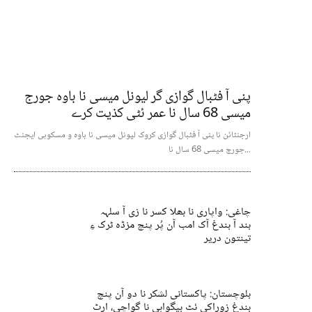
پنی آ فٹبال گوازی گر لیونل میسی نا باوہ جورج
میسی 68 سال نا عمر ئٹی کذیت کرے
ارجنٹائن نا پنی آ فٹبال گوازی کروک لیونل میسی نا باوہ و مسکوہی ایجنٹ
جورج میسی 68 سال نا...
چاغی: واپاری نا بھلا کسر نا زی آ سلہہ
بند آ بندغ آک امب آن پُر پنچ مزڈہ ٹرک ءِ
تینتون دریر
بلوچستان: پاکستانی لشکر نا دو آن پنچ
بندغ زوراکی ئٹ بیگواہی نا گواچی، ارٹ