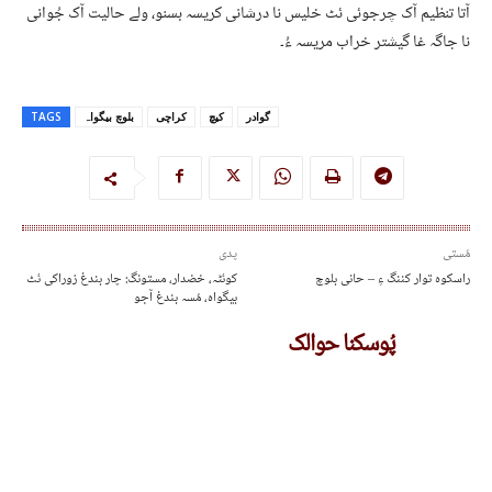
آتا تنظیم آک چرجوئی ئٹ خلیس نا درشانی کریسہ بسنو، ولے حالیت آک جُوانی
نا جاگہ غا گیشتر خراب مریسہ ءُ۔
گوادر
کیچ
کراچی
بلوچ بیگواہ
TAGS
مُستی
پدی
راسکوہ توار کننگ ءِ – حانی بلوچ
کوئٹہ، خضدار، مستونگ: چار بندغ زوراکی ئٹ
بیگواہ، مُسہ بندغ آجو
پُوسکنا حوالک