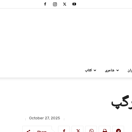
ان
شاعری
کتاب
رگپ
October 27, 2025