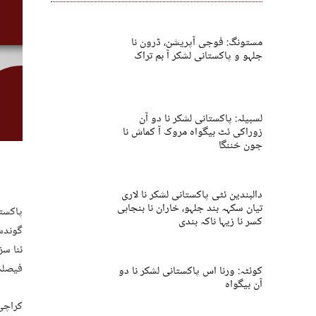
مستونگ: فوجی آپریشن، ڈرون نا
جلہو و پاکستانی لشکر آ بم تراک
لسبیلہ: پاکستانی لشکر نا دو آن
زوراکی ئٹ بیگواہ مروک آ کماش نا
جون خننگا
دالبندین ئٹی پاکستانی لشکر نا لاری
تیان سکہہ بند جلہو، خاران نا بنجاہی
پاکستا
کسر نا زیہا ناکہ بندی
گوندسہ
ئنا سز
فیصلہ 
کوئٹہ: ورنا اس پاکستانی لشکر نا دو
آن بیگواہ