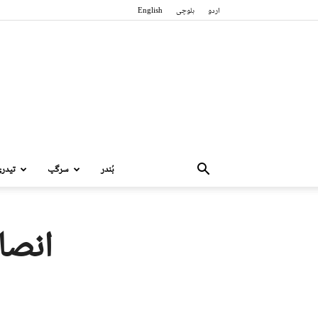
اردو
بلوچی
English
بُندر
سرگپ
تیدر
انصا