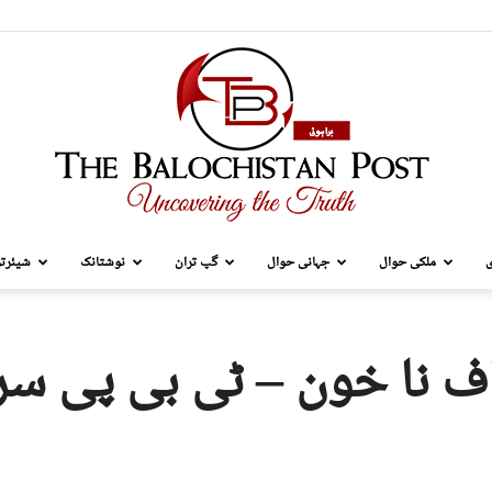
ی
ملکی حوال
جہانی حوال
گپ تران
نوشتانک
شیئرتر
TBP
ف نا خون – ٹی بی پی س
Brahui