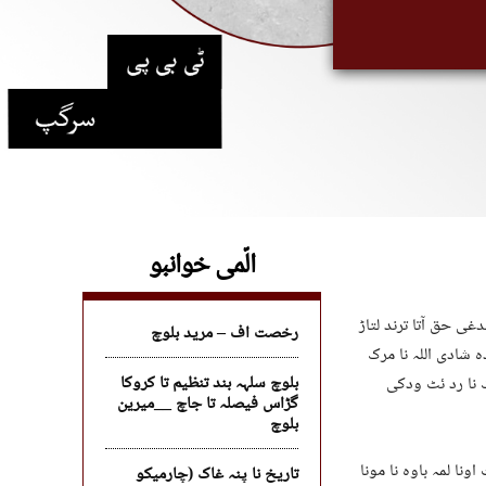
الّمی خوانبو
ی حق آتا ترند لتاڑ
رخصت اف – مرید بلوچ
ہ شادی اللہ نا مرک
بلوچ سلہہ بند تنظیم تا کروکا
 نا رد ئٹ ودکی
گڑاس فیصلہ تا جاچ __میرین
بلوچ
آ تربت نا علاقہ آبسر ئٹ اونا لمہ باوہ نا مونا
تاریخ نا پنہ غاک (چارمیکو