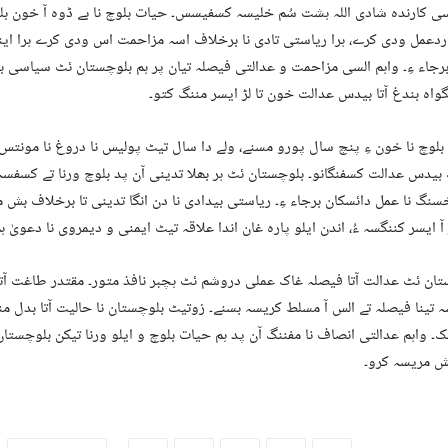
ی کارندہ شادی اللہ ہشت سُم خلیسہ کسفیسس۔ حیات بلوچ نا بے ڈوہ آ خون بل
ردعمل ودی کرے، ہرا ریاستی تادی نا برخلاف اسہ مزاحمت اس ودی کرے ہرا این
رجاء ءِ۔ واہم السی مزاحمت و عدالتی فیصلہ تیان پر ہم بلوچستان ئٹ سیاسی 
واہ بندغ آتا بیدس عدالت خون تا لڑ ایسر مننگ کتو۔
لوچ نا خون ءِ پنچ سال پورو مسنے، ولے دا سال تیٹ پولیس نا دروغ نا مونتس تا
بیدس عدالت کسفنگانو۔ بلوچستان ئٹ ہر بھلا تدینی آن پد بلوچ ورنا تے کسفسہ 
نگ نا عمل دائسکان برجاء ءِ۔ ریاستی بیدادی نا دن انگا تدینی تا برخلاف بش 
 آ ایسر کننگسہ ءُ، اندن ایلو پارہ غان اندا علاقہ تیٹ ایمنی و دیمروی نا دعویٰ ہ
ان ئٹ عدالت آتا فیصلہ غاک عملی دروشم ئٹ ہچبر نافذ متور۔ مقتدر طاغت آتا 
تینا فیصلہ تے الس آ مسلط کریسہ بسنے۔ زوتیٹ بلوچستان نا حالیت آتا بدل منن
۔ واہم عدالتی انصاف نا مفننگ آن پد ہم حیات بلوچ و ایلو ورنا تیکن بلوچستان
بش مریسہ کرو۔