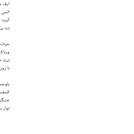
ایف س
السی 
آتیٹ ب
ئٹ بیگ
حیات ب
ورناک 
تیٹ خس
نا زور
بلوچست
کسفسہ 
خننگپک
توار 