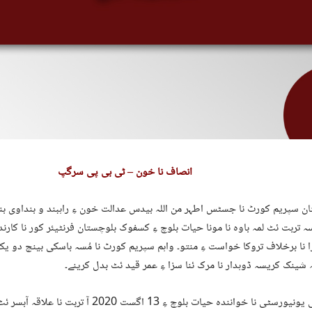
انصاف نا خون – ٹی بی پی سرگپ
ن سپریم کورٹ نا جسٹس اطہر من اللہ بیدس عدالت خون ءِ راہبند و بنداوی بندغ
 تربت ئٹ لمہ باوہ نا مونا حیات بلوچ ءِ کسفوک بلوچستان فرنٹیئر کور نا کارند
ا نا برخلاف تروکا خواست ءِ منتو۔ واہم سپریم کورٹ نا مُسہ باسکی بینچ دو یک
شینک کریسہ ڈوہدار نا مرک ئنا سزا ءِ عمر قید ئٹ بدل کرینے۔
کراچی یونیورسٹی نا خوانندہ حیات بلوچ ءِ 13 اگست 2020 