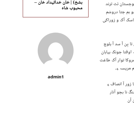
بشخ) | خان خدائیداد خان –
وچستان ئٹ ترند
محبوب شاہ
و ہم جتا دروشم
باسک آک و زوراکی
 پِن آ سد آ بلوچ
اوفتا جونک بیابان
مروکا توار آک طاغت
م مریسہ ءِ۔
admin1
زور آ انصاف ءِ
گ نا ہچو آثار
 آن