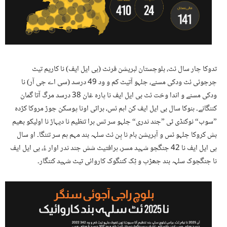
تدوکا چار سال ئٹ، بلوچستان لبریشن فرنٹ (بی ایل ایف) نا کاریم تیٹ
چرجوئی ئٹ ودکی مسنے، جلہو آتیٹ کم و ود 49 درسد (سی اے جی آر) نا
ودکی مسنے و اندا وخت ئٹ بی ایل ایف نا پارہ غان 38 درسد مرگ آتا گمان
کننگانے۔ ہنوکا سال بی ایل ایف کن اہم ئس، ہراٹی اونا پوسکن جوڑ مروکا کڑدہ
”سوب“ نوکنڈی ٹی ”جند ندری“ جلہو سر تس ہرا تنظیم نا دیہاڑ نا اولیکو بھیم
بش کروکا جلہو ئس و آپریشن بام نا پِن ئٹ سلہہ بند مہم ہم سر تننگا۔ او سال
بی ایل ایف نا 42 جنگجو شہید مسر، ہرافتیٹ شش جند ندر اوار ءُ، بی ایل ایف
نا جنگجوک سلہہ بند جھڑپ و ٹِک کننگوک کاروائی تیٹ شہید کننگار۔