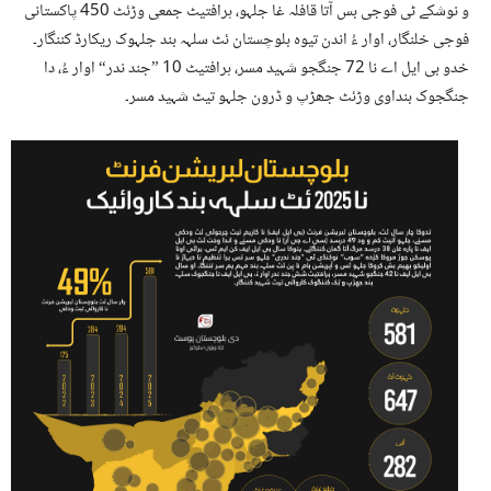
و نوشکے ٹی فوجی بس آتا قافلہ غا جلہو، ہرافتیٹ جمعی وڑئٹ 450 پاکستانی
فوجی خلنگار، اوار ءُ اندن تیوہ بلوچستان ئٹ سلہہ بند جلہوک ریکارڈ کننگار۔
خدو بی ایل اے نا 72 جنگجو شہید مسر، ہرافتیٹ 10 ”جند ندر“ اوار ءُ، دا
جنگجوک بنداوی وڑئٹ جھڑپ و ڈرون جلہو تیٹ شہید مسر۔