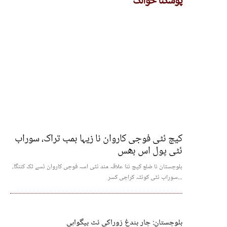
پُوسکنا حوالک
کیچ ئٹی فوجی کاروان نا زیہا بمب تراک، سوراب
ئٹی پول اس بھس
بلوچستان نا ضلع کیچ ئنا علاقہ مند ئٹی اسہ فوجی کاروان ئسے ٹک کننگا،
سوراب ئٹی کوئٹہ کراچی کسر...
بلوچستان: چار بندغ زوراکی ئٹ بیگواہی