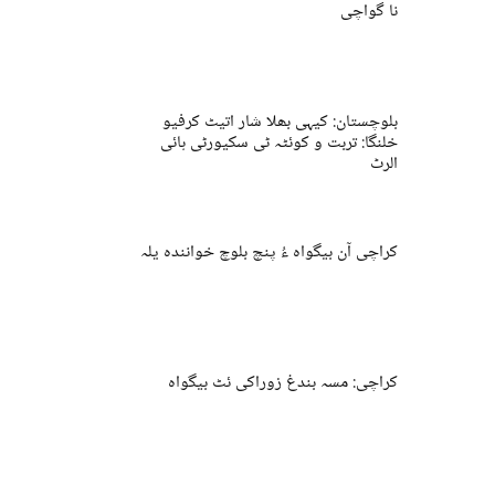
نا گواچی
بلوچستان: کیہی بھلا شار اتیٹ کرفیو
خلنگا: تربت و کوئٹہ ٹی سکیورٹی ہائی
الرٹ
کراچی آن بیگواہ ءُ پنچ بلوچ خوانندہ یلہ
کراچی: مسہ بندغ زوراکی ئٹ بیگواہ