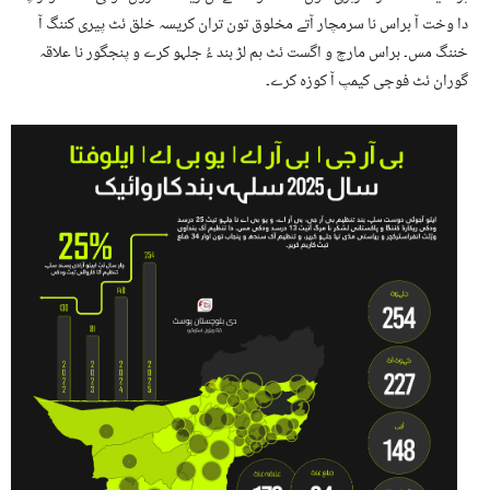
دا وخت آ براس نا سرمچار آتے مخلوق تون تران کریسہ خلق ئٹ پیری کننگ آ
خننگ مس۔ براس مارچ و اگست ئٹ ہم لڑ بند ءُ جلہو کرے و پنجگور نا علاقہ
گوران ئٹ فوجی کیمپ آ کوزہ کرے۔