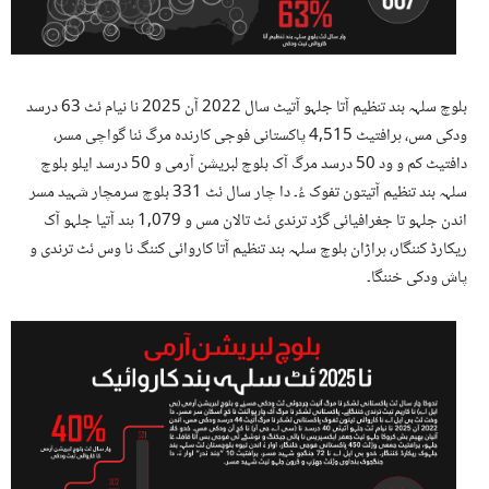
بلوچ سلہہ بند تنظیم آتا جلہو آتیٹ سال 2022 آن 2025 نا نیام ئٹ 63 درسد
ودکی مس، ہرافتیٹ 4,515 پاکستانی فوجی کارندہ مرگ ئنا گواچی مسر،
دافتیٹ کم و ود 50 درسد مرگ آک بلوچ لبریشن آرمی و 50 درسد ایلو بلوچ
سلہہ بند تنظیم آتیتون تفوک ءُ۔ دا چار سال ئٹ 331 بلوچ سرمچار شہید مسر
اندن جلہو تا جغرافیائی گڑد ترندی ئٹ تالان مس و 1,079 ہند آتیا جلہو آک
ریکارڈ کننگار، ہراڑان بلوچ سلہہ بند تنظیم آتا کاروائی کننگ نا وس ئٹ ترندی و
پاش ودکی خننگا۔