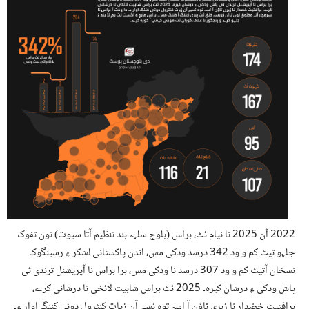
2022 آن 2025 نا نیام ئٹ، براس (بلوچ سلہہ بند تنظیم آتا سیوت) تون تفوک
جلہو تیٹ کم و ود 342 درسد ودکی مس، اندن پاکستانی لشکر ءِ رسینگوک
نسخان آتیٹ کم و ود 307 درسد نا ودکی مس، ہرا براس نا آپریشنل ترندی ٹی
پاش ودکی ءِ درشان کیرہ۔ 2025 ئٹ براس شابیت لائخی تا درشانی کرے،
ہرافتیٹ خضدار نا زہری ٹاؤن آ اسہ توہ ئسے آن زیات کنٹرول دوئی کننگ اوار ءِ۔