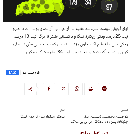
ایلو آجوئی دوست سلہہ بند تنظیم بی آر جی، بی آر اے، و یو بی اے نا جلہو
تیٹ 25 درسد ودکی ریکارڈ کننگا و پاکستانی لشکر نا مرگ آتیٹ 13 درسد
ودکی مس۔ دا تنظیم آک بنداوی وڑئٹ انفراسٹرکچر و ریاستی مڈی تیا جلہو
کریر، و تنظیم آک سندھ و پنجاب تون اوار 34 ضلع تیٹ کاریم کریر۔
بلوچ سلہہ بند
TAGS
مُستی
پدی
بلوچستان پریوینشن ڈیٹینشن اینڈ
پنجگور: بیگواہ بندغ نا جون خننگا
ریڈیکلائزیشن رولز 2025 – ٹی بی پی سرگپ