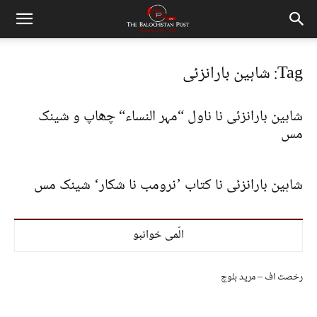
Tag: شاہین بارانزئی
شاہین بارانزئی نا ناول “مہر النساء“ چھاپ و شینک
مس
شاہین بارانزئی نا کتاب ’نرومب نا شکار‘ شینک مس
الّمی خوانبو
رخصت اف – مرید بلوچ