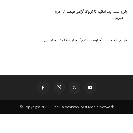
بلوچ سلہہ بند تنظیم تا کروکا گڑاس فیصلہ تا جاچ
__میرین...
تاریخ نا پنہ غاک (چارمیکو بشخ) | خان خدائیداد خان –...
© Copyright 2020 - The Balochistan Post Media Network