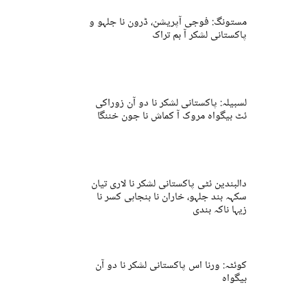
مستونگ: فوجی آپریشن، ڈرون نا جلہو و
پاکستانی لشکر آ بم تراک
لسبیلہ: پاکستانی لشکر نا دو آن زوراکی
ئٹ بیگواہ مروک آ کماش نا جون خننگا
دالبندین ئٹی پاکستانی لشکر نا لاری تیان
سکہہ بند جلہو، خاران نا بنجاہی کسر نا
زیہا ناکہ بندی
کوئٹہ: ورنا اس پاکستانی لشکر نا دو آن
بیگواہ