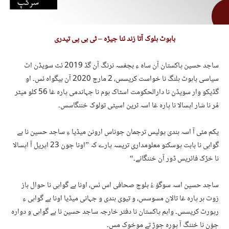
باہوٹ ہلوک آتا زند ئنا جیڑہ – ٹی بی پی تیدری
ساجد حسین پاکستان آن ساہ ءِ بچفسہ نرنگ آن گڈ 2019 ئٹ سویڈن اٹ
سیاسی باہوٹ ہلنگ نا خواست کریسس، 2 مارچ 2020 آن بیگواہ ئس۔ او
گڈیکو وار سویڈن نا دارالحکومت اسٹاک ہوم نا جہاندمی پارہ غا 56 کلو میٹر
مُر نا شار اپسالا نا پارہ غا اسہ ٹرین اسیٹی تولوک خننگاسس۔
یکم مئی آ اسہ ہندی پولیس ترجمان جوناس ارونن میڈیا ءِ ساجد حسین نا بے
گواہی نا بابت پوسکنو معلومداری تریسہ پارے کہ ”اونا جون 23 اپریل آ اپسالا
نا خڑک فائریس ڈور آن خننگانے۔“
ساجد حسین اسہ سوگوْ ءُ بلوچ صحافی اس ئس، اونا بے گواہی نا حوال باز
زوت ہر پارہ غا تالان مسوسس، و تیوی ہندی و جہانی میڈیا اونا بے گواہی ءِ
رپورٹ کریسس۔ واہم پاکستان نا دفتر خارجہ ساجد حسین نا بے گواہی و دوارہ
جوْن نا خننگ آ پورہ جوڑ تے موخوک مس۔