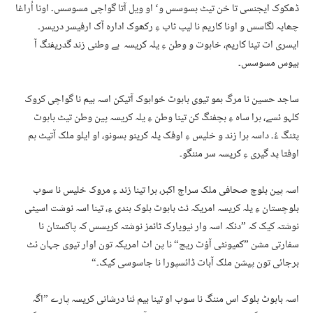
ڈھکوک ایجنسی تا خن تیٹ بسوسس و‘ او ویل آتا گواچی مسوسس۔ اونا اُراغا
چھاپہ لگاسس و اونا کاریم نا لیپ ٹاپ ءِ رکھوک ادارہ آک ارفیسر دریسر۔
ایسری ات تینا کاریم، خاہوت و وطن ءِ یلہ کریسہ بے وطنی زند گدریفنگ آ
بیوس مسوسس۔
ساجد حسین نا مرگ ہمو تیوی باہوٹ خواہوک آتیکن اسہ بیم نا گواچی کروک
کلہو ئسے، ہرا ساہ ءِ بچفنگ کن تینا وطن ءِ یلہ کریسہ پین وطن تیٹ باہوٹ
پٹنگ ءُ۔ داسہ ہرا زند و خلیس ءِ اوفک یلہ کرینو بسونو، او ایلو ملک آتیٹ ہم
اوفتا پد گیری ءِ کریسہ سر مننگو۔
اسہ پین بلوچ صحافی ملک سراج اکبر، ہرا تینا زند ءِ مروک خلیس نا سوب
بلوچستان ءِ یلہ کریسہ امریکہ ئٹ باہوٹ ہلوک ہندی ءِ، تینا اسہ نوشت اسیٹی
نوشتہ کیک کہ ”دنکہ اسہ وار نیویارک ٹائمز نوشتہ کریسس کہ پاکستان نا
سفارتی مشن ”کمیونٹی آؤٹ ریچ“ نا پن اٹ امریکہ تون اوار تیوی جہان ئٹ
برجائی تون پیشن ملک آبات ڈائسپورا نا جاسوسی کیک۔“
اسہ باہوٹ ہلوک اس مننگ نا سوب او تینا بیم ئنا درشانی کریسہ پارے ”اگہ