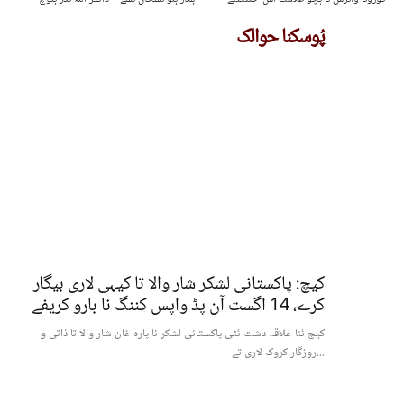
پُوسکنا حوالک
کیچ: پاکستانی لشکر شار والا تا کیہی لاری بیگار
کرے، 14 اگست آن پڈ واپس کننگ نا بارو کریفے
کیچ ئنا علاقہ دشت ئٹی پاکستانی لشکر نا پارہ غان شار والا تا ذاتی و
روزگار کروک لاری تے...