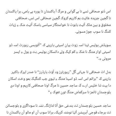
اس دُنو صحافی ئسے نا بے گواہی و مرگ آ پاکستان نا پورہ بے پامی، ہرا پاکستان
نا گچین جریدہ غاتیٹ ہم کاریم کروک گچین صحافی اس ئس، صحافتی
مخلوق و پین ملک آتیٹ باہوٹ نا خواستگار سیاسی باسک آتیٹ شک ءِ زیات
کننگ نا سوب جوڑ مسونے۔
سویڈش پولیس تینا اسہ زوت بیان اسیٹی پارینے کہ ”آٹوپسی رپورٹ اسہ ڈو
اسیٹی اوار مننگ نا شک ءِ کم کیک ولے دائسکان پولیس پٹ و پول ءِ ایسر
مروئی ءِ۔“
بدل اٹ صحافی تا جہانی گَل ”رپورٹرز ود آؤٹ بارڈرز“ نا صدر ایرک ہاکئیر
پارینے کہ ”ہراتم اس اسہ ڈو اسینا مننگ ءِ تیوی چپ کننگپک ہمو وخت اسکان
دا ہیت ئنا خلیس ارے کہ ساجد حسین نا مرگ اونا صحافتی کاریم و اونا دی
بلوچستان ٹائمز نا سرکماش مننگ تون تفوک ءِ“
ساجد حسین بلوچستان ئٹ بندغی حق آتا لتاڑنگ، نشہ نا سوداگری و بلوچساتن
ئٹ برجاء فوجی آپریشن آتیا نوشتہ کریکہ، ہرانا سوب آن او مالو آن پاکستان نا