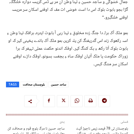
جمال خشوگی و ساجد حسین ءِ تینا وطن آن مر بے ڈس کریسہ دوارہ خلنگک،
گڑا ہچو باہوٹ ہلوک اس دا است خوشی اٹ مف کہ اوفتے اسکان سر مریسہ
اوفتے خلنگپرو۔“
ہمو ملک آک ہرا، دا جنگ زدہ مخلوق ءِ تینا رہی آ باہوٹ ایترہ، ہرافک تینا وطن ءِ
اسہ رکھوک زند اس گدریفنگ کن یلہ کریر، ہمو ملک آک بائدے یخینی کیر کہ او
باہوٹ ہلوک آتا رکھ ءِ پک کننگ کیر۔ اوفک اندنو حکمت عملی ٹہیفر کہ ہرا
زوراک حکومت یا ملک آتیان اوفک ساہ ءِ بچفسہ بسونو، اوفک داڑے اوفتے
اسکان سر مننگ کپس۔
ساجد حسین
بلوچستان صحافت
TAGS
مُستی
پدی
بلوچستان ٹی 78 فیصد زیمی ناجوڑ آتیٹ
ساجد حسین نا مرگ بلوچ قوم و صحافت کن
کورونا وائرس نا ہچو علامت اس خننگتنے
بھاز بلو نسخان ئسے – ڈاکٹر اللہ نذر بلوچ