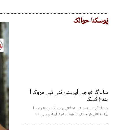
پُوسکنا حوالک
شاہرگ: فوجی آپریشن ئٹی ٹپی مروک آ
بندغ کسک
شاہرگ آن اسہ لاشہ اس خننگانے ہرادے آپریشن نا وخت آ
کسفنگانے بلوچستان نا علاقہ شاہرگ آن اینو سہب ئنا...