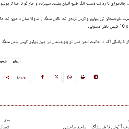
جانجوڑی نا رِد ئٹ مُسٹ انگا ضلع آتیان ہشت، سینزدہ و چار تُو نا چُنا تا پول
رے بلوچستان ٹی پولیو وائرس ترندی ئٹ تالان مننگ ءِ تدوکا سال نا مون ئٹ دا س
ش مسونے۔
ر تا پاننگے اگہ دا حالیت اندن مس تو بلوچستان ٹی پین پولیو کیس پاش مننگ 
پولیو
بلوچس
Share
پدی
 آ ٹولی نا شہیدآک – ماجد ماجدی
افسانہ