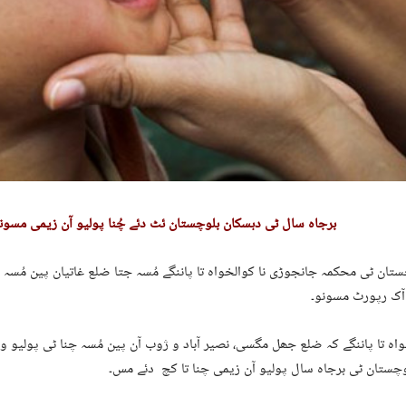
برجاہ سال ٹی دہسکان بلوچستان ئٹ دئے چُنا پولیو آن زیمی مسون
ان ٹی محکمہ جانجوڑی نا کوالخواہ تا پاننگے مُسہ جتا ضلع غاتیان پین مُسہ چن
ک رپورٹ مسونو۔
اہ تا پاننگے کہ ضلع جھل مگسی، نصیر آباد و ژوب آن پین مُسہ چنا ٹی پولیو 
وچستان ٹی برجاہ سال پولیو آن زیمی چنا تا کچ دئے مس۔