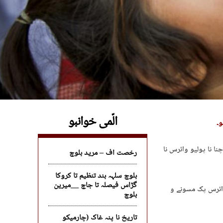
الّمی خوانبو
و۔
ا نا پولیو وائرس نا
رخصت اف – مرید بلوچ
بلوچ سلہہ بند تنظیم تا کروکا
گڑاس فیصلہ تا جاچ __میرین
وائرس پک مسونے و
بلوچ
تاریخ نا پنہ غاک (چارمیکو