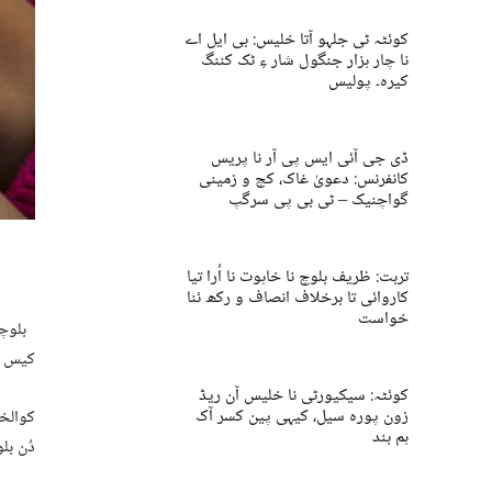
کوئٹہ ٹی جلہو آتا خلیس: بی ایل اے
نا چار ہزار جنگول شار ءِ ٹک کننگ
کیرہ۔ پولیس
ڈی جی آئی ایس پی آر نا پریس
کانفرنس: دعویٰ غاک، کچ و زمینی
گواچنیک – ٹی بی پی سرگپ
تربت: ظریف بلوچ نا خاہوت نا اُرا تیا
کاروائی تا برخلاف انصاف و رکھ ئنا
خواست
بلوچست
کیس آ
کوئٹہ: سیکیورٹی نا خلیس آن ریڈ
زون پورہ سیل، کیہی پین کسر آک
کوالخو
ہم بند
دُن بل