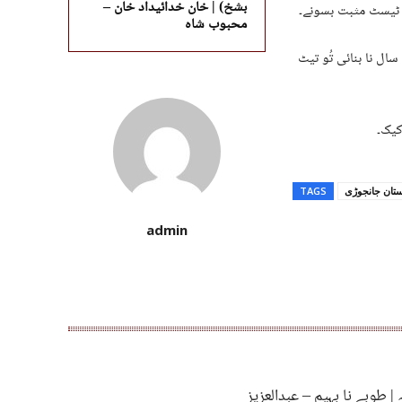
بشخ) | خان خدائیداد خان –
یو ٹیسٹ مثبت بسونے۔
محبوب شاہ
ال نا بنائی تُو تیٹ
کیک۔
تان جانجوڑی
TAGS
admin
 | طوبے نا بہیم – عبدالعزیز