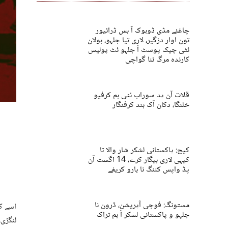
چاغئے مڈی ڈوہوک آ بس ڈرائیور
تون اوار دزگیر، لاری تیا جلہو، بولان
ئٹی چیک پوسٹ آ جلہو ئٹ پولیس
کارندہ مرگ ئنا گواچی
قلات آن پد سوراب ئٹی ہم کرفیو
خلنگا، دکان آک بند کرفنگار
کیچ: پاکستانی لشکر شار والا تا
کیہی لاری بیگار کرے، 14 اگست آن
پڈ واپس کننگ نا بارو کریفے
مستونگ: فوجی آپریشن، ڈرون نا
اسے ک
جلہو و پاکستانی لشکر آ بم تراک
لنگڑی،