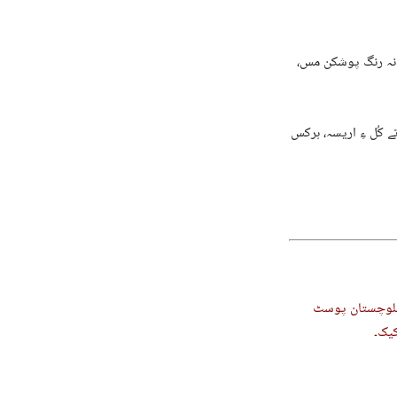
 نہ رنگ پوشکن مس،
ے کُل ءِ اریسہ، ہرکس
 بلوچستان پوسٹ
کیک۔