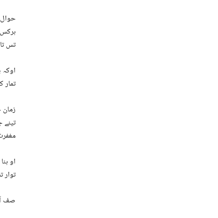
حوال ت
ہرکس ت
تس تا 
اوکہ پ
تمار ک
زمان خ
تینے ج
مغفرت 
او ہنا
توار 
صف آتے