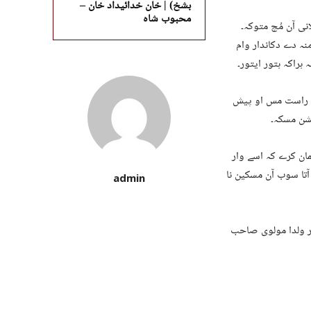
بشخ) | خان خدائیداد خان –
محبوب شاہ
نی آن مُچ متوکہ۔
نہ دے دکاندار وام
ہراکہ ہتور ایتور۔
 تہ راست مس او پیش
یشن مسکہ۔
گمان کرے کہ اسے وار
آتا سوب آن مسکین نا
admin
ار ولدا مولوی صاحب