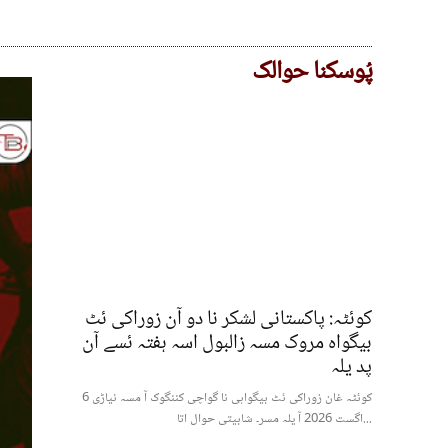
پُوسکنا حوالک
کوئٹہ: پاکستانی لشکر نا دو آن زوراکی ئٹ
بیگواہ مروک مسہ زالبول اسہ ہفتہ ئسے آن
پد یلہ
کوئٹہ غان زوراکی ئٹ بیگواہی نا گواچی کننگوک آ مسہ نیاڑی 6
اگست 2026 آ یلہ مسر۔ شابیتی حوال اتا...