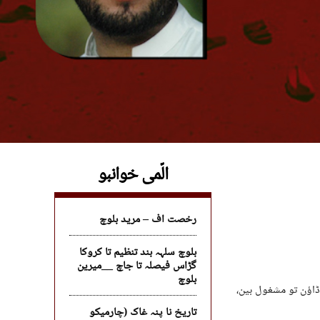
الّمی خوانبو
رخصت اف – مرید بلوچ
بلوچ سلہہ بند تنظیم تا کروکا
گڑاس فیصلہ تا جاچ __میرین
بلوچ
ڈاؤن تو مشغول بین،
تاریخ نا پنہ غاک (چارمیکو