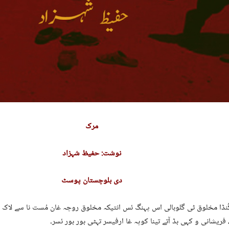
مرک
نوشت: حفیظ شہزاد
دی بلوچستان پوسٹ
ُنڈا مخلوق ٹی گلوبالی اس پہنگ ئس انتیکہ مخلوق روچہ غان مُست نا سے لاک 
 فریشانی و کہی بڈ آتے تینا کوپہ غا ارفیسر تہٹی بور بور ئسر۔