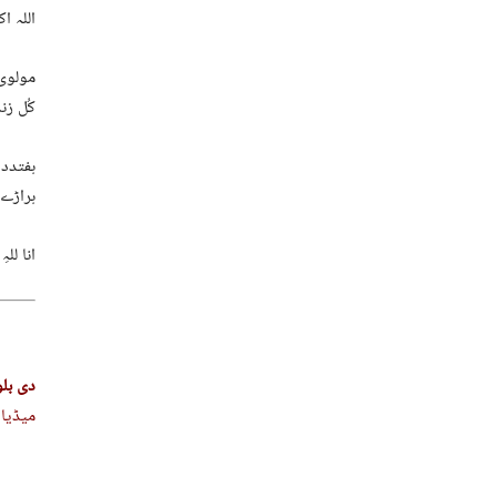
اللہ اکب
مولوی
کُل زن
ہفتددہ
ہراڑے 
انا للہِ
دی بل
میڈیا 