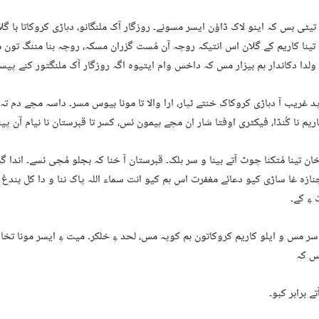
یٹی بس کہ اینو لاک ڈاؤن ایسر مسونے۔ روزگار آک ملنگانو، دہاڑی کروکاتا با گلا
ینا کاریم کے گلان اس انتیکہ روچہ آن مُست گزران مسکہ، روچہ بنا مننگ تون م
ولدا دکاندار ہم بیزار مس کہ داخس وام ایتیوہ اگہ روزگار آک ملنگتور کنے پیسہ 
د غریب آ دہاڑی کروکاک خنتے ٹپار، ارا والا تا مونا بیوس مسر۔ داسہ مچے دم
اریم نا کُنڈا، فیکٹری اوفتا شار ان مچے ہیمون ئس، کسر تا قبرستان نا نیام آن پ
ان تینا مُتکنا چوٹ آتے بینا و سر ہلک۔ قبرستان آ خنا کہ بجلو مُچی ئسے۔ اندا 
نازہ غا ساڑی کیو دعائے مغفرت اس ہم کیو انت سماء اللہ پاک ننا و دا کل بندغ 
ءِ کے۔
 سر مس و ایلو کاریم کروکاتون ہم کوپہ مس، لحد ءِ خلکر۔ میت ءِ ایسر مونا تخ
تس کہ
 برابر کبو۔