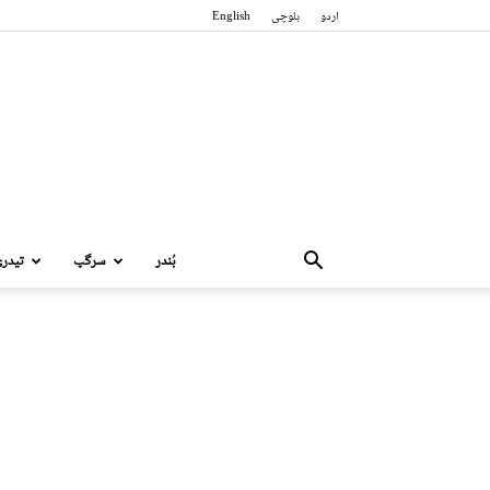
اردو
بلوچی
English
بُندر
سرگپ
تیدر