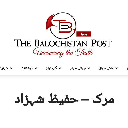
ی
ملکی حوال
جہانی حوال
گپ تران
نوشتانک
شیئرتر
TBP
مرک – حفیظ شہزاد
Brahui