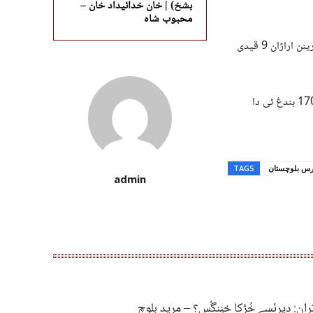
بشخ) | خان خدائیداد خان –
محبوب شاہ
جان جوڑی محکمہ نا پاننگے کہ 24 بندی تا ٹیسٹ آتے نن فاطمہ جناح ہسپتال آ راہی کرینن اراڑان 9 قیدی
جان جوڑی نا محکمہ مونی پارینے کہ مستونگ ٹی 623 بندغ نا ٹیسٹ کننگانے ہراڑان 170 بندغ ٹی دا
ئرس بلوچستان
TAGS
admin
ران: دیرئسے خُڑکا خنِنگُس؟ – مرید بلوچ