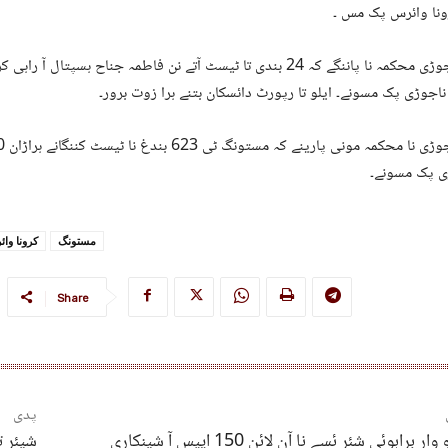
ونا وائرس پک مس ۔
ناجوڑی پک مسونے۔ ایلو تا رپورٹ دائسکان بتنے ہرا زوت برور۔
ی پک مسونے۔
مستونگ
کرونا وا
Share
پدی
ار براہوئی شئر ئسے نا آن لائن 150 ایپس آ شینکاری
شیئر ت