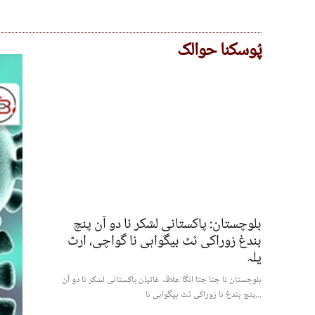
پُوسکنا حوالک
بلوچستان: پاکستانی لشکر نا دو آن پنچ
بندغ زوراکی ئٹ بیگواہی نا گواچی، ارٹ
یلہ
بلوچستان نا جتا جتا انگا علاقہ غاتیان پاکستانی لشکر نا دو آن
پنچ بندغ نا زوراکی ئٹ بیگواہی نا...