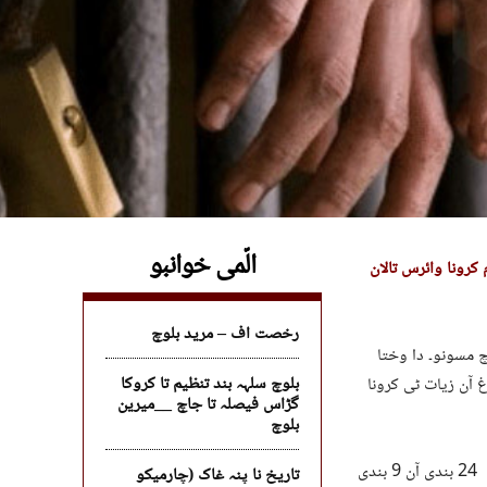
الّمی خوانبو
کرونا وائرس تالان
رخصت اف – مرید بلوچ
ندی کرونا ناجوڑی نا آماچ مسونو۔ دا وختا
بلوچ سلہہ بند تنظیم تا کروکا
رونا وائرس نا ناجوڑ آک 170 ءُ۔ گدرینگوک آ اسے ہفتہ ٹی 22 بندغ آن زیات ٹی کرونا
گڑاس فیصلہ تا جاچ __میرین
بلوچ
خبر نا ردٹ بھلا جیل مستونگ ٹی بند مروکا بندی تا کرونا وائرس نا ٹیسٹ کننگا اراڑے 24 بندی آن 9 بندی
تاریخ نا پنہ غاک (چارمیکو