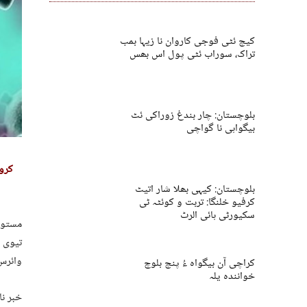
کیچ ئٹی فوجی کاروان نا زیہا بمب
تراک، سوراب ئٹی پول اس بھس
بلوچستان: چار بندغ زوراکی ئٹ
بیگواہی نا گواچی
کرو
بلوچستان: کیہی بھلا شار اتیٹ
کرفیو خلنگا: تربت و کوئٹہ ٹی
سکیورٹی ہائی الرٹ
وائرس
کراچی آن بیگواہ ءُ پنچ بلوچ
خوانندہ یلہ