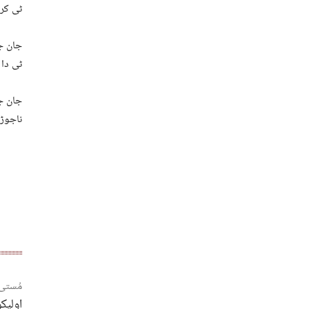
ٹی کر
ٹی دا 
ناجوڑ
مُستی
اولیکو و