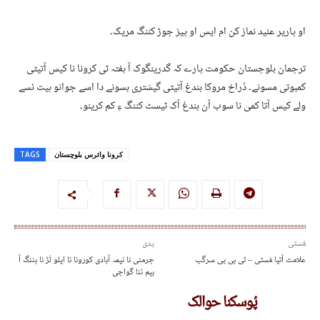
او پاریر عئید نماز کن ام ایس او پیز جوڑ کننگ مریک۔
ترجمان بلوچستان حکومت پارے کہ گدرینگوک آ ہفتہ ٹی کرونا نا کیس آتیٹی
کمبوتی مسونے۔ دُراخ مروکا بندغ آتیٹی گیشتری بسونے دا اسے جوانو ہیت ئسے
ولے کیس آتا کمی نا سوب آن بندغ آک ٹیسٹ کننگ ءِ کم کرینو۔
کرونا وائرس بلوچستان
TAGS
مُستی
پدی
علامت آتیا مُستی – ٹی بی پی سرگپ
جرمنی نا نیمہ آبادی کورونا نا ایلو لَڑ نا بننگ آ
بیم ئنا گواچی
پُوسکنا حوالک