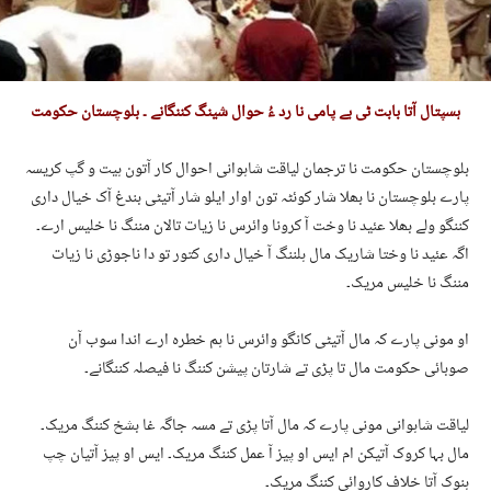
ہسپتال آتا بابت ٹی بے پامی نا رد ءُ حوال شینگ کننگانے ۔ بلوچستان حکومت
بلوچستان حکومت نا ترجمان لیاقت شاہوانی احوال کار آتون ہیت و گپ کریسہ
پارے بلوچستان نا بھلا شار کوئٹہ تون اوار ایلو شار آتیٹی بندغ آک خیال داری
کننگو ولے بھلا عئید نا وخت آ کرونا وائرس نا زیات تالان مننگ نا خلیس ارے۔
اگہ عئید نا وختا شاریک مال ہلننگ آ خیال داری کتور تو دا ناجوڑی نا زیات
مننگ نا خلیس مریک۔
او مونی پارے کہ مال آتیٹی کانگو وائرس نا ہم خطرہ ارے اندا سوب آن
صوبائی حکومت مال تا پڑی تے شارتان پیشن کننگ نا فیصلہ کننگانے۔
لیاقت شاہوانی مونی پارے کہ مال آتا پڑی تے مسہ جاگہ غا بشخ کننگ مریک۔
مال بہا کروک آتیکن ام ایس او پیز آ عمل کننگ مریک۔ ایس او پیز آتیان چپ
ہنوک آتا خلاف کاروائی کننگ مریک۔