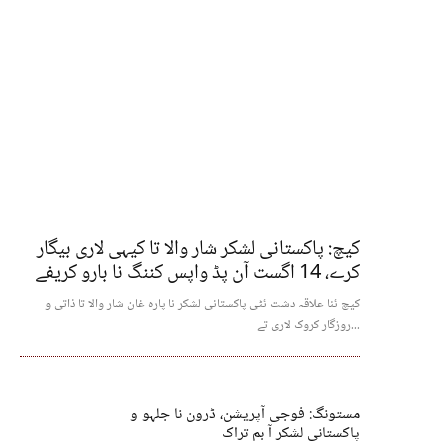
کیچ: پاکستانی لشکر شار والا تا کیہی لاری بیگار
کرے، 14 اگست آن پڈ واپس کننگ نا بارو کریفے
کیچ ئنا علاقہ دشت ئٹی پاکستانی لشکر نا پارہ غان شار والا تا ذاتی و
روزگار کروک لاری تے...
مستونگ: فوجی آپریشن، ڈرون نا جلہو و
پاکستانی لشکر آ بم تراک