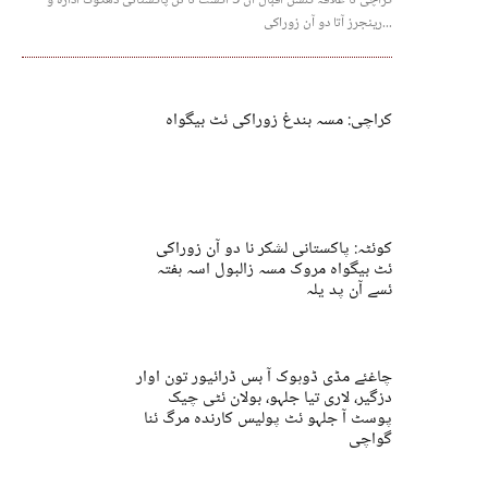
رینجرز آتا دو آن زوراکی...
کراچی: مسہ بندغ زوراکی ئٹ بیگواہ
کوئٹہ: پاکستانی لشکر نا دو آن زوراکی
ئٹ بیگواہ مروک مسہ زالبول اسہ ہفتہ
ئسے آن پد یلہ
چاغئے مڈی ڈوہوک آ بس ڈرائیور تون اوار
دزگیر، لاری تیا جلہو، بولان ئٹی چیک
پوسٹ آ جلہو ئٹ پولیس کارندہ مرگ ئنا
گواچی