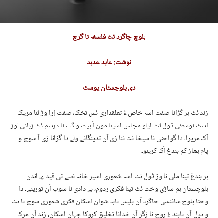
بلوچ چاگرد ئٹ فلسفہ نا گرج
نوشت: عابد عدید
دی بلوچستان پوسٹ
زند ئٹ ہر گڑانا صفت اسہ خاص ءُ تعلقداری ئس تخک، صفت اِرا وڑ ئنا مریک
اسٹ نوشتئی ڈول ئٹ ایلو مجلس اسینا مون آ ہیت و گپ نا درشم ئٹ زبانی لوز
آک مریرا۔ دا گواچنی نا سیخا ئٹ ننا زی آن تدینگانے ولے دا گڑانا زی آ سوج و
پام بھاز کم بندغ آک کرینو۔
ہر بندغ تینا ملی نا وڑ ڈول ئٹ اسہ شعوری اسیر خانہ ئسے ٹی قید ءِ، اندن
بلوچستان ہم ساڑی وخت ئٹ تینا فکری ردوم، بے دادی نا سوب آن تورینے۔ دا
وختا بلوچ سائنسی چاگرد آن ہلیس تابہ شوان اسکان فکری شعوری سوج نا پٹ
و پول آن پابند ءُ روح نا زگر آن خدانا تخلیق کروکا جہان اسکان، زند آن مرک