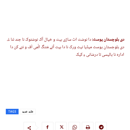
دی بلوچستان پوسٹ:
دا نوشت اٹ ساڑی ہیت و خیال آک نوشتوک نا جند ئنا ءُ،
دی بلوچستان پوسٹ میڈیا نیٹ ورک نا دا ہیت آتے مَننگ الّمی اَف و نئے کن دا
ادارہ نا پالیسی تا درشانی ءِ کیک
عابد عدید
TAGS