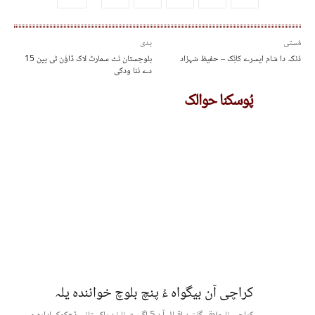
مُستی
پدی
دُنکہ دا شام ایسرے کائِک – حفیظ شہزاد
بلوچستان ئٹ سمارٹ لاک ڈاﺅن ٹی پین 15
دے ئنا ودکی
پُوسکنا حوالک
کراچی آن بیگواہ ءُ پنچ بلوچ خوانندہ یلہ
کراچی نا علاقہ گلشن اقبال آن 5 اگست نا نن پاکستانی ڈھکوک ادارہ و