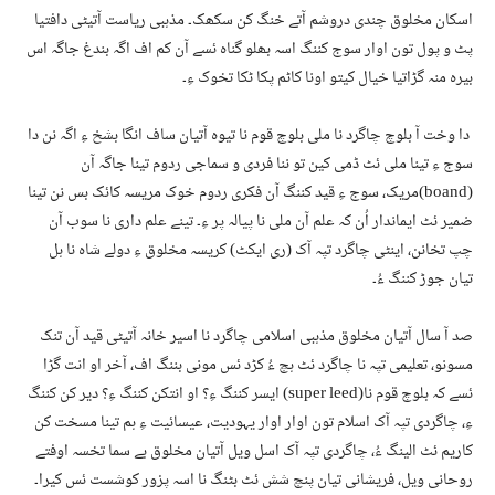
اسکان مخلوق چندی دروشم آتے خنگ کن سکھک۔ مذہبی ریاست آتیٹی دافتیا
پٹ و پول تون اوار سوج کننگ اسہ بھلو گناہ ئسے آن کم اف اگہ بندغ جاگہ اس
بیرہ منہ گڑاتیا خیال کیتو اونا کاٹم پکا ٹکا تخوک ءِ۔
دا وخت آ بلوچ چاگرد نا ملی بلوچ قوم نا تیوہ آتیان ساف انگا بشخ ءِ اگہ نن دا
سوج ءِ تینا ملی ئٹ ڈمی کین تو ننا فردی و سماجی ردوم تینا جاگہ آن
(boand)مریک، سوج ءِ قید کننگ آن فکری ردوم خوک مریسہ کائک بس نن تینا
ضمیر ئٹ ایماندار اُن کہ علم آن ملی نا پیالہ پر ءِ۔ تینے علم داری نا سوب آن
چپ تخانن، اینٹی چاگرد تپہ آک (ری ایکٹ) کریسہ مخلوق ءِ دولے شاہ نا ہل
تیان جوڑ کننگ ءُ۔
صد آ سال آتیان مخلوق مذہبی اسلامی چاگرد نا اسیر خانہ آتیٹی قید آن تنک
مسونو، تعلیمی تپہ نا چاگرد ئٹ ہچ ءُ کڑد ئس مونی بننگ اف، آخر او انت گڑا
ئسے کہ بلوچ قوم نا(super leed) ایسر کننگ ءِ؟ او انتکن کننگ ءِ؟ دیر کن کننگ
ءِ، چاگردی تپہ آک اسلام تون اوار اوار یہودیت، عیسائیت ءِ ہم تینا مسخت کن
کاریم ئٹ الینگ ءُ، چاگردی تپہ آک اسل ویل آتیان مخلوق بے سما تخسہ اوفتے
روحانی ویل، فریشانی تیان پنچ شش ئٹ بٹنگ نا اسہ پزور کوشست ئس کیرا۔