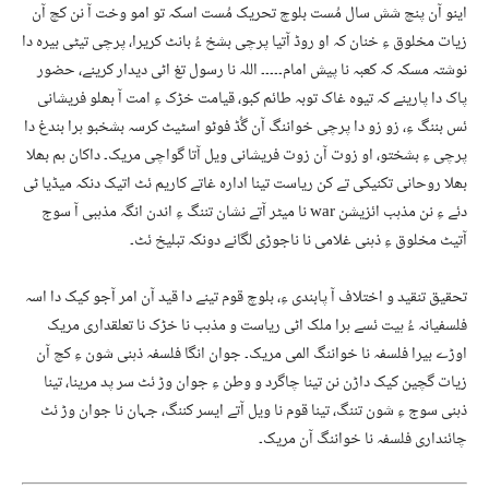
اینو آن پنچ شش سال مُست بلوچ تحریک مُست اسکہ تو امو وخت آ نن کچ آن
زیات مخلوق ءِ خنان کہ او روڈ آتیا پرچی بشخ ءُ بانٹ کریرا، پرچی تیٹی بیرہ دا
نوشتہ مسکہ کہ کعبہ نا پیش امام۔۔۔۔۔ اللہ نا رسول تغ اٹی دیدار کرینے، حضور
پاک دا پارینے کہ تیوہ غاک توبہ طائم کبو، قیامت خڑک ءِ امت آ بھلو فریشانی
ئس بننگ ءِ، زو زو دا پرچی خواننگ آن گُڈ فوٹو اسٹیٹ کرسہ بشخبو ہرا بندغ دا
پرچی ءِ بشختو، او زوت آن زوت فریشانی ویل آتا گواچی مریک۔ داکان ہم بھلا
بھلا روحانی تکنیکی تے کن ریاست تینا ادارہ غاتے کاریم ئٹ اتیک دنکہ میڈیا ٹی
دئے ءِ نن مذہب ائزیشن war نا میٹر آتے نشان تننگ ءِ اندن انگہ مذہبی آ سوج
آتیٹ مخلوق ءِ ذہنی غلامی نا ناجوڑی لگانے دونکہ تبلیخ ئٹ۔
تحقیق تنقید و اختلاف آ پابندی ءِ، بلوچ قوم تینے دا قید آن امر آجو کیک دا اسہ
فلسفیانہ ءُ ہیت ئسے ہرا ملک اٹی ریاست و مذہب نا خڑک نا تعلقداری مریک
اوڑے بیرا فلسفہ نا خواننگ المی مریک۔ جوان انگا فلسفہ ذہنی شون ءِ کچ آن
زیات گچین کیک داڑن نن تینا چاگرد و وطن ءِ جوان وڑ ئٹ سر پد مرینا، تینا
ذہنی سوج ءِ شون تننگ، تینا قوم نا ویل آتے ایسر کننگ، جہان نا جوان وڑ ئٹ
چائنداری فلسفہ نا خواننگ آن مریک۔