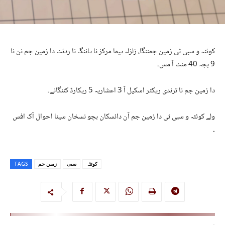
کوئٹہ و سبی ٹی زمین جمننگا، زلزلہ پیما مرکز نا پاننگ نا ردئٹ دا زمین جم نن نا
9 بجہ 40 منٹ آ مس۔
دا زمین جم نا ترندی ریکٹر اسکیل آ 3 اعشاریہ 5 ریکارڈ کننگانے۔
ولے کوئٹہ و سبی ٹی دا زمین جم آن دائسکان ہچو نسخان سینا احوال آک افس
۔
کوئٹہ
سبی
زمین جم
TAGS