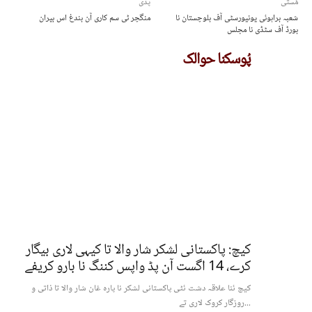
مُستی
پدی
شعبہ براہوئی یونیورسٹی آف بلوچستان نا
منگچر ٹی سم کاری آن بندغ اس بیران
بورڈ آف سٹڈی نا مجلس
پُوسکنا حوالک
کیچ: پاکستانی لشکر شار والا تا کیہی لاری بیگار
کرے، 14 اگست آن پڈ واپس کننگ نا بارو کریفے
کیچ ئنا علاقہ دشت ئٹی پاکستانی لشکر نا پارہ غان شار والا تا ذاتی و
روزگار کروک لاری تے...