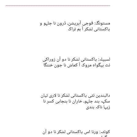
مستونگ: فوجی آپریشن، ڈرون نا جلہو و
پاکستانی لشکر آ بم تراک
لسبیلہ: پاکستانی لشکر نا دو آن زوراکی
ئٹ بیگواہ مروک آ کماش نا جون خننگا
دالبندین ئٹی پاکستانی لشکر نا لاری تیان
سکہہ بند جلہو، خاران نا بنجاہی کسر نا
زیہا ناکہ بندی
کوئٹہ: ورنا اس پاکستانی لشکر نا دو آن