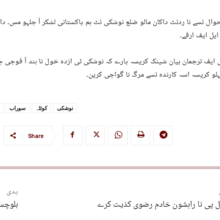
وال ئسے نا ردئٹ داکان مالو ضلع نوشکی ئٹ ہم پاکستانی لشکر آ جلہو مس۔ دا ج
ایل ایف ارفے۔
 ایف ترجمان بیان شینک کریسہ پارے کہ نوشکی ٹی اژدہ خول نا ہند آ فوجی چو
لو کریسہ اسہ کارندہ ئسے مرگ نا گواچی کرین۔
نوشکی
کوئٹہ
سوراب
Share
پدی
ل پی نا راہشون خادم رضوی کذیت کرے
بلوچست