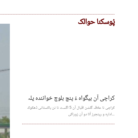
پُوسکنا حوالک
کراچی آن بیگواہ ءُ پنچ بلوچ خوانندہ یلہ
کراچی نا علاقہ گلشن اقبال آن 5 اگست نا نن پاکستانی ڈھکوک
ادارہ و رینجرز آتا دو آن زوراکی...