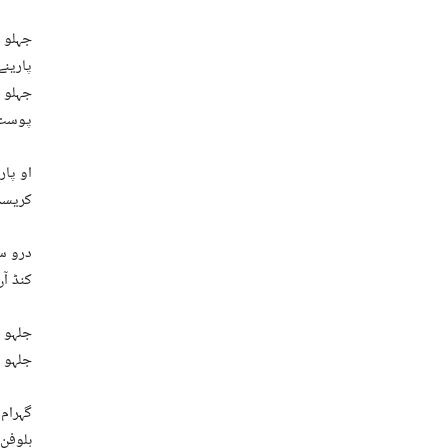
جہلو ن
پارین
جہلو ٹ
پوسٹ 
او پار
کریسہ
درو سو
کنڈ آ
جلہو ن
جلہو 
گہرام 
ہلوفن 