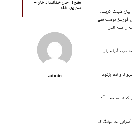
بشخ) | خان خدائیداد خان –
محبوب شاہ
ن بیان شینک کریسہ
انی فورسز پوسٹ ئسے
بیران مسر اندن
نصوبہ آتیا جہلو
لہو نا وخت ہڑتومہ
admin
 کہ ننا سرمچار آک
 آسراتی ئٹ تولنگ کہ