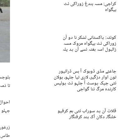
کراچی: مسہ بندغ زوراکی ئٹ
بیگواہ
کوئٹہ: پاکستانی لشکر نا دو آن
زوراکی ئٹ بیگواہ مروک مسہ
زالبول اسہ ہفتہ ئسے آن پد یلہ
چاغئے مڈی ڈوہوک آ بس ڈرائیور
تون اوار دزگیر، لاری تیا جلہو، بولان
بلوچست
ئٹی چیک پوسٹ آ جلہو ئٹ پولیس
تا ذمہ
کارندہ مرگ ئنا گواچی
احوال 
جہلو ٹ
قلات آن پد سوراب ئٹی ہم کرفیو
خلنگا، دکان آک بند کرفنگار
طاس نا نیا