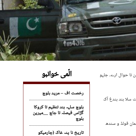
الّمی خوانبو
 تا حوال ارے۔ جلہو
رخصت اف – مرید بلوچ
ت سلا بند بندغ آک
بلوچ سلہہ بند تنظیم تا کروکا
گڑاس فیصلہ تا جاچ __میرین
بلوچ
 فیلڈ سلیمان فولڈ و سندھ
تاریخ نا پنہ غاک (چارمیکو