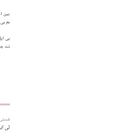
پین اح
ہم بی 
بی ایل
ئٹ جہ
مُستی
ٹی ای