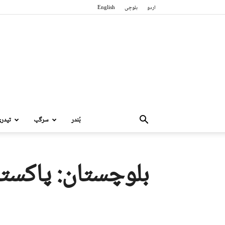
اردو
بلوچی
English
بُندر
سرگپ
تیدر
بلوچستان: پاکستا