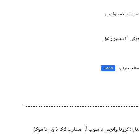
لہو نا ذمہ واری ءِ
کی آ اسنائپر رائفل
سلاء بند جلہو
TAGS
ان: کرونا وائرس نا سوب آن سمارٹ لاک ڈاؤن نا موکل