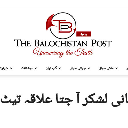
ی
ملکی حوال
جہانی حوال
گپ تران
نوشتانک
شیئرتر
TBP
نی لشکر آ جتا علاقہ تیٹ
Brahui