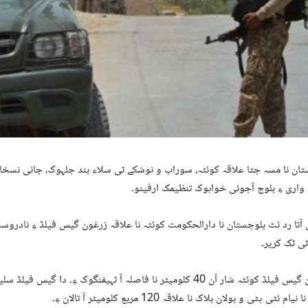
ان نا مسہ جتا علاقہ کوئٹہ، سوراب و نوشکے ٹی سلاء بند جلہوک، جانی نسخان
 واری ءِ بلوچ آجوئی خواہوک تنظیمک ارفینو۔
آتا رد ئٹ بلوچستان نا دارالحکومت کوئٹہ نا علاقہ زرغون گیس فیلڈ ءِ نادروس
ی ٹک کریر۔
زرغون گیس فیلڈ کوئٹہ شار آن 40 کلومیٹر نا فاصلہ آ ٹہیفنگوک ءِ۔ دا گیس
م ئٹی پٹی و بولان بلاک نا علاقہ 120 مربع کلومیٹر آ تالان ءِ۔