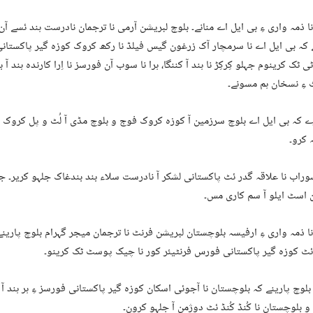
ا ذمہ واری ءِ بی ایل اے منانے۔ بلوچ لبریشن آرمی نا ترجمان نادرست ہند ئسے آ
ے کہ بی ایل اے نا سرمچار آک زرغون گیس فیلڈ نا رکھ کروک کوزہ گیر پاکست
ی ٹک کرینوم جہلو کِرکِڑ نا ہند آ کننگا، ہرا نا سوب آن فورسز نا اِرا کارندہ ہند آ 
ءِ نسخان ہم مسونے۔
ے کہ بی ایل اے بلوچ سرزمین آ کوزہ کروک فوج و بلوچ مڈی آ لُٹ و پل کروک م
 کرو۔
راب نا علاقہ گدر ئٹ پاکستانی لشکر آ نادرست سلاء بند بندغاک جلہو کریر۔ ج
ن اسٹ ایلو آ سم کاری مس۔
ا ذمہ واری ءِ ارفیسہ بلوچستان لبریشن فرنٹ نا ترجمان میجر گہرام بلوچ پارینے
ئٹ کوزہ گیر پاکستانی فورس فرنٹیئر کور نا چیک پوسٹ ٹک کرینو۔
بلوچ پارینے کہ بلوچستان نا آجوئی اسکان کوزہ گیر پاکستانی فورسز ءِ ہر ہند آ
و بلوچستان نا کُنڈ کُنڈ ئٹ دوژمن آ جلہو کرون۔