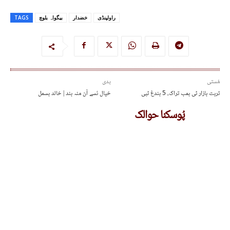
راولپنڈی
خضدار
بیگواہ بلوچ
TAGS
مُستی
پدی
تربت بازار ٹی بمب تراک، 5 بندغ ٹپی
خیال ئسے آن منہ بند | خالد بسمل
پُوسکنا حوالک