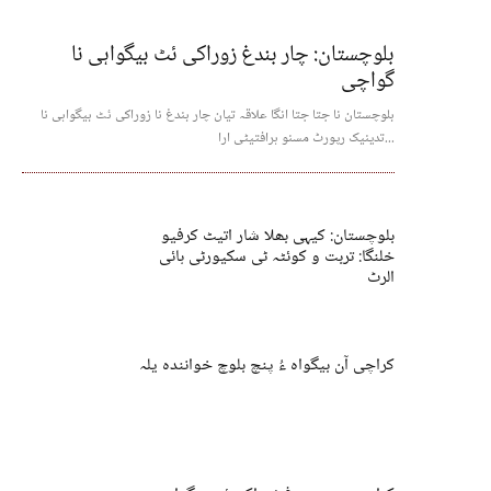
بلوچستان: چار بندغ زوراکی ئٹ بیگواہی نا
گواچی
بلوچستان نا جتا جتا انگا علاقہ تیان چار بندغ نا زوراکی ئٹ بیگواہی نا
تدینیک رپورٹ مسنو ہرافتیٹی ارا...
بلوچستان: کیہی بھلا شار اتیٹ کرفیو
خلنگا: تربت و کوئٹہ ٹی سکیورٹی ہائی
الرٹ
کراچی آن بیگواہ ءُ پنچ بلوچ خوانندہ یلہ