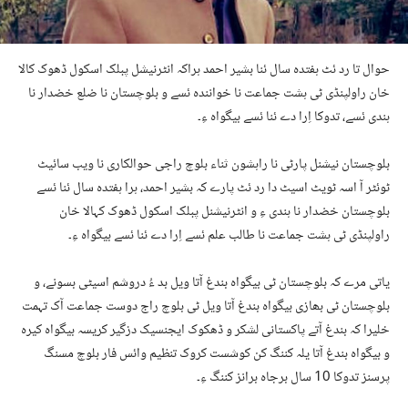
حوال تا رد ئٹ ہفتدہ سال ئنا بشیر احمد ہراکہ انٹرنیشل پبلک اسکول ڈھوک کالا
خان راولپنڈی ٹی ہشت جماعت نا خوانندہ ئسے و بلوچستان نا ضلع خضدار نا
ہندی ئسے، تدوکا اِرا دے ئنا ئسے بیگواہ ءِ۔
بلوچستان نیشنل پارٹی نا راہشون ثناء بلوچ راجی حوالکاری نا ویب سائیٹ
ٹوئٹر آ اسہ ٹویٹ اسیٹ دا رد ئٹ پارے کہ بشیر احمد، ہرا ہفتدہ سال ئنا ئسے
بلوچستان خضدار نا ہندی ءِ و انٹرنیشنل پبلک اسکول ڈھوک کہالا خان
راولپنڈی ٹی ہشت جماعت نا طالب علم ئسے اِرا دے ئنا ئسے بیگواہ ءِ۔
یاتی مرے کہ بلوچستان ٹی بیگواہ بندغ آتا ویل بد ءُ دروشم اسیٹی بسونے، و
بلوچستان ٹی بھازی بیگواہ بندغ آتا ویل ٹی بلوچ راج دوست جماعت آک تہمت
خلیرا کہ بندغ آتے پاکستانی لشکر و ڈھکوک ایجنسیک دزگیر کریسہ بیگواہ کیرہ
و بیگواہ بندغ آتا یلہ کننگ کن کوشست کروک تنظیم وائس فار بلوچ مسنگ
پرسنز تدوکا 10 سال برجاہ برانز کننگ ءِ۔