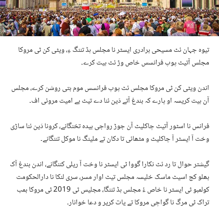
تیوہ جہان ئٹ مسیحی برادری ایسٹر نا مجلس ہڈ تننگ ءِ، ویٹی کن ٹی مروکا
مجلس آتیٹ پوپ فرانسس خاص وڑ ئٹ ہیت کرے۔
اندن ویٹی کن ٹی مروکا مجلس ئٹ پوپ فرانسس موم بتی روشن کرے، مجلس
آن ہیت کریسہ او پارے کہ بندغ آتے دَین ئنا دے تیٹ بے امیت مروئی اف۔
فرانس نا اسٹور آتیٹ چاکلیٹ آن جوڑ رواجی بیدہ تخنگانے، کرونا دَین ئنا ساڑی
وخت آ ایسٹر آ چاکلیٹ و مٹھائی تا دکان تے ملینگ نا موکل تننگانے۔
گیشتر حوال تا رد ئٹ نکارا گووا ٹی ایسٹر نا وخت آ ریلی کننگانے، اندن بندغ آک
بھلو کچ اسیٹ ماسک خلیسہ مجلس تیٹ اوار مسر، سری لنکا نا دارالحکومت
کولمبو ٹی ایسٹر نا خاص ءُ مجلس ہڈ تننگا، مجلیس ٹی 2019 ٹی مروکا بمب
تراک ٹی مرگ نا گواچی مروکا تے یات کریر و دعا خوانار۔