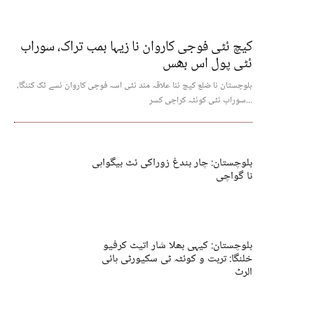
کیچ ئٹی فوجی کاروان نا زیہا بمب تراک، سوراب
ئٹی پول اس بھس
بلوچستان نا ضلع کیچ ئنا علاقہ مند ئٹی اسہ فوجی کاروان ئسے ٹک کننگا،
سوراب ئٹی کوئٹہ کراچی کسر...
بلوچستان: چار بندغ زوراکی ئٹ بیگواہی
نا گواچی
بلوچستان: کیہی بھلا شار اتیٹ کرفیو
خلنگا: تربت و کوئٹہ ٹی سکیورٹی ہائی
الرٹ