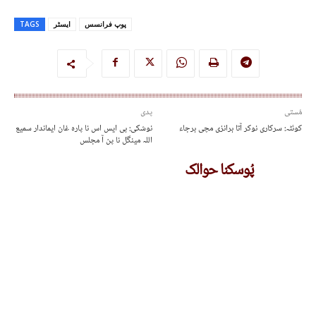
پوپ فرانسس
ایسٹر
TAGS
مُستی
پدی
کوئٹہ: سرکاری نوکر آتا برانزی مچی برجاء
نوشکی: بی ایس اس نا پارہ غان ایماندار سمیع
اللہ مینگل نا پن آ مجلس
پُوسکنا حوالک