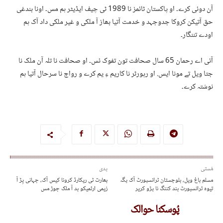
آن دوئی کرے۔ او پاکستان ٹائمز نا 1989 ٹی چیف ایڈیٹر ہم مس۔ اونا بندغی
حق آتیکن کروکا جدوجہد و خدمت آتیا بھاز آ ملکی و غیر ملکی داد آک ہم
اودے تننگار۔
آئی اے رحمان 65 سال صحافت تون تفوک ئس۔ او صحافت نا تلہ آن ملک نا
جتا ویل تے مونا ایس. او رپورٹر نا کاریم ءِ یم کرے و رواج نا سرحال آتیا ہم
نوشتہ کرے۔
مُستی
پدی
مسلم باغ ویل، بلوچستان ٹرانسپورٹ آک پگہ
بھارت ٹی ریکارڈ کرونا کیس آک، جہانی پِڑ آ
تیوہ ٹرانسپورٹ بند کننگ نا پڑو کریر
زیمی ارٹمیکو بد آ ملک جوڑ مس
پُوسکنا حوالک