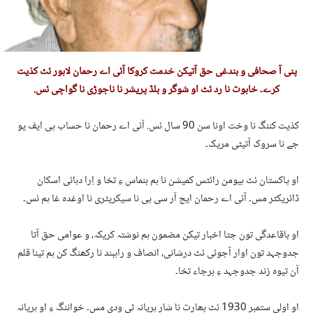
پنی آ صحافی و بندغی حق آتیکن خدمت کروکا آئی اے رحمان لاہور ئٹ کذیت
کرے۔ خاہوت نا رد ئٹ او شوگر و بلڈ پریشر نا ناجوڑی نا گواچی ئس.
کذیت کننگ نا وخت اونا سن 90 سال ئس. آئی اے رحمان نا حساب پی ایف یو
جے نا سروک آتیٹی مریک۔
او پاکستان ئٹ ہیومن رائٹس کمیشن نا ہم بنماس ءِ تخا و اِرا دہائی اسکان
ڈائریکٹر مس۔ آئی اے رحمان ایچ آر سی پی نا سیکریٹری نا اوغدہ غا ہم ئس۔
او باقاعدگی تون جتا اخبار تیکن مضمون ہم نوشتہ کریکہ، و عوامی حق آتا
جدوجہد تون اوار آجوئی ئٹ درشانی، انصاف و راہبند نا رکھنگ کن ہم تینا قلم
آن تیوہ زند جدوجہد ءِ برجاء تخا۔
او اولی ستمبر 1930 ئٹ بھارت نا شار ہریانہ ٹی ودی مس۔ خواننگ ءِ او ہریانہ