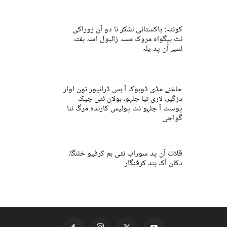
کوئٹہ: پاکستانی لشکر نا دو آن زوراکی
ئٹ بیگواہ مروک مسہ زالبول اسہ ہفتہ
ئسے آن پد یلہ
چاغئے مڈی ڈوہوک آ بس ڈرائیور تون اوار
دزگیر، لاری تیا جلہو، بولان ئٹی چیک
پوسٹ آ جلہو ئٹ پولیس کارندہ مرگ ئنا
گواچی
قلات آن پد سوراب ئٹی ہم کرفیو خلنگا،
دکان آک بند کرفنگار