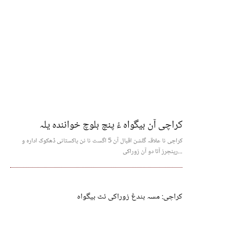
کراچی آن بیگواہ ءُ پنچ بلوچ خوانندہ یلہ
کراچی نا علاقہ گلشن اقبال آن 5 اگست نا نن پاکستانی ڈھکوک ادارہ و
رینجرز آتا دو آن زوراکی...
کراچی: مسہ بندغ زوراکی ئٹ بیگواہ