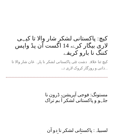
کیچ: پاکستانی لشکر شار والا تا کیہی
لاری بیگار کرے، 14 اگست آن پڈ واپس
کننگ نا بارو کریفے
کیچ ئنا علاقہ دشت ئٹی پاکستانی لشکر نا پارہ غان شار والا تا
ذاتی و روزگار کروک لاری تے...
مستونگ: فوجی آپریشن، ڈرون نا
جلہو و پاکستانی لشکر آ بم تراک
لسبیلہ: پاکستانی لشکر نا دو آن