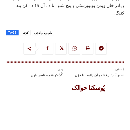
بہادر خان ویمن یونیورسٹی ءِ پنچ شنبہ نا دے آن 15 دے کن بند
کننگا.
کورونا وائرس،
کوئٹہ
TAGS
مُستی
پدی
نصیر آباد: ارغ نا دو آن زائیفہ نا خوْن
گُڈیکو سُم – ناصر بلوچ
پُوسکنا حوالک