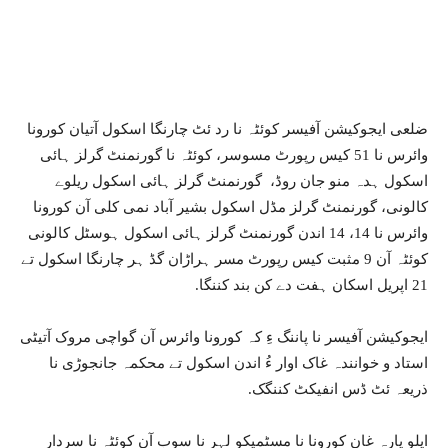
ضلعی ایجوکیشن آفیسر کوئٹہ نا رد ئٹ چارنگا اسکول آتیان کورونا
وائرس نا 51 کیس رپورٹ مسوسر، کوئٹہ نا گورنمنٹ گرلز ہائی
اسکول ہدہ منو جان روڈ، گورنمنٹ گرلز ہائی اسکول ریلوے
کالونی، گورنمنٹ گرلز مڈل اسکول بشیر آباد نمی کلی آن کورونا
وائرس نا 14، 14 اندن گورنمنٹ گرلز ہائی اسکول ہوسٹل کالونی
کوئٹہ آن 9 مثبت کیس رپورٹ مسر ہراڑان گڈ ہر چارنگا اسکول تے
21 اپریل اسکان ہفت دے کن بند کننگا.
ایجوکیشن آفیسر نا پاننگ ءِ کہ کورونا وائرس آن گواچی مروک آتیٹی
استاد و خوانندہ غاک اوار ءُ اندن اسکول تے محکمہ جانجوڑی نا
ذریعہ ئٹ ڈس انفیکٹ کننگک.
ایلو پارہ غان کورونا نا مسٹمیکو لہر نا سوب آن کوئٹہ نا سردار