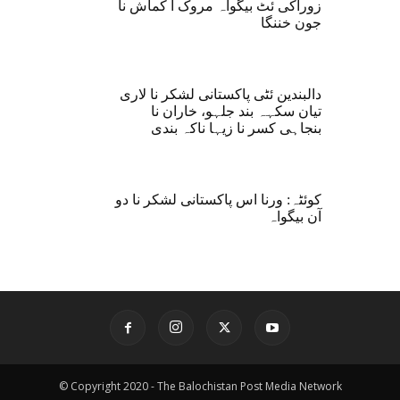
زوراکی ئٹ بیگواہ مروک آ کماش نا
جون خننگا
دالبندین ئٹی پاکستانی لشکر نا لاری
تیان سکہہ بند جلہو، خاران نا
بنجاہی کسر نا زیہا ناکہ بندی
کوئٹہ: ورنا اس پاکستانی لشکر نا دو
آن بیگواہ
© Copyright 2020 - The Balochistan Post Media Network