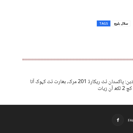
سلال بلوچ
TAGS
کرونا دَین: پاکستان ئٹ ریکارڈ 201 مرک، بھارت ئٹ کہوک آتا
 آن زیات
FA