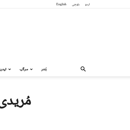
اردو
بلوچی
English
بُندر
سرگپ
تیدر
مُریدی