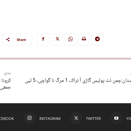
Share
پدی
:چمن ئٹ پولیس گاڑی آ تراک، 1 مرگ نا گواچی، 5 ٹپی
جمعی کچ 2 لکھ
CEBOOK
INSTAGRAM
TWITTER
Y