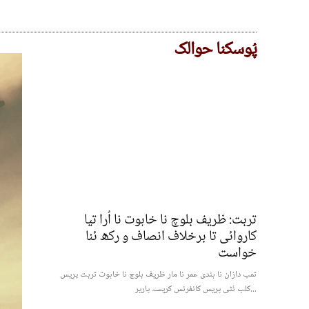
پُوسکنا حوالک
تربت: ظریف بلوچ نا خاہوت نا اُرا تیا
کاروائی تا برخلاف انصاف و رکھ ئنا
خواست
تمپ دازان نا ہندی عمر نا مار ظریف بلوچ نا خاہوت تربت پریس
کلب ئٹی پریس کانفرنس کریسہ پاریر...