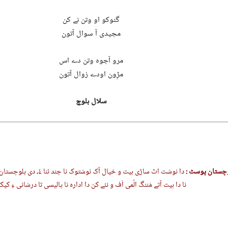
گنوکو او وتن نے کن
مجیدی آ سوال آتون
مرو آجوہ وتن دے اس
مڑِون اودے زوال آتون
سلال بلوچ
وچستان پوسٹ :
دا نوشت اٹ ساڑی ہیت و خیال آک نوشتوک نا جند ئنا ءُ، دی بلوچستا
نا دا ہیت آتے مَننگ الّمی اَف و نئے کن دا ادارہ نا پالیسی تا درشانی ءِ کیک