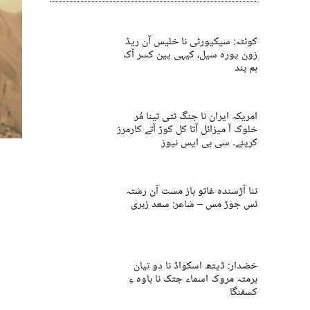
کوئٹہ: سیکیورٹی نا خلیس آن ریڈ
زون پورہ سیل، کیہی پین کسر آک
ہم بند
امریکہ ایران نا جنگ ئٹی تینا مُر
خلوک آ میزائل آتا کل کوڑ آتے کارمرز
کرینے۔ سی بی ایس نیوز
ننا آڑسندہ غاتو باز مست آن رشتہ
ئس جوڑ مس – شاعر: سعد زہری
خضدار: ڈیتھ اسکواڈ نا دو تیان
برمتہ مروک اسماء جتک نا باوہ ءِ
کسفنگا