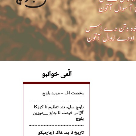
الّمی خوانبو
رخصت اف – مرید بلوچ
بلوچ سلہہ بند تنظیم تا کروکا
گڑاس فیصلہ تا جاچ __میرین
بلوچ
تاریخ نا پنہ غاک (چارمیکو