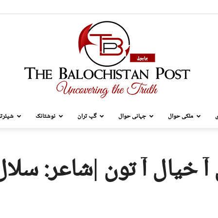
ی
ملکی حوال
جہانی حوال
گپ تران
نوشتانک
شیئرتر
TBP
 آ خیال آ تون |شاعر: سلال
Brahui