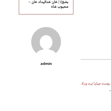
بشخ) | خان خدائیداد خان –
محبوب شاہ
admin
ن پوسٹ میڈیا نیٹ ورک
۔