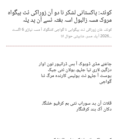
کوئٹہ: پاکستانی لشکر نا دو آن زوراکی ئٹ بیگواہ
مروک مسہ زالبول اسہ ہفتہ ئسے آن پد یلہ
کوئٹہ غان زوراکی ئٹ بیگواہی نا گواچی کننگوک آ مسہ نیاڑی 6 اگست
2026 آ یلہ مسر۔ شابیتی حوال اتا...
چاغئے مڈی ڈوہوک آ بس ڈرائیور تون اوار
دزگیر، لاری تیا جلہو، بولان ئٹی چیک
پوسٹ آ جلہو ئٹ پولیس کارندہ مرگ ئنا
گواچی
قلات آن پد سوراب ئٹی ہم کرفیو خلنگا،
دکان آک بند کرفنگار