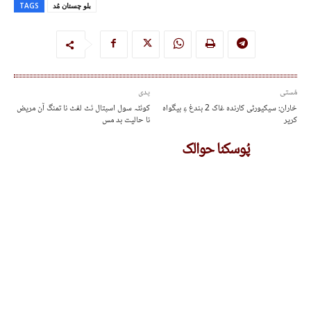
بلو چستان مُد
TAGS
مُستی
پدی
خاران: سیکیورٹی کارندہ غاک 2 بندغ ءِ بیگواہ
کوئٹہ سول اسپتال ئٹ لفٹ نا تمنگ آن مریض
کریر
نا حالیت بد مس
پُوسکنا حوالک