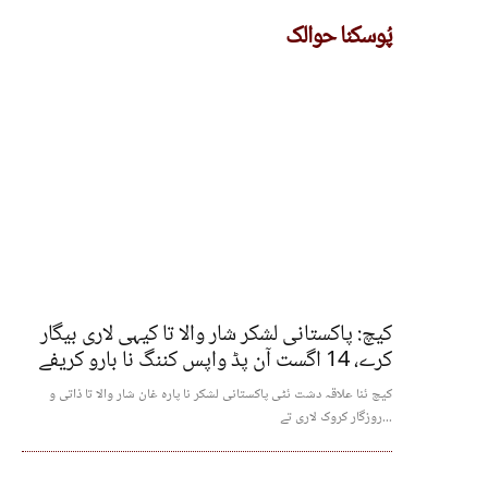
پُوسکنا حوالک
کیچ: پاکستانی لشکر شار والا تا کیہی لاری بیگار
کرے، 14 اگست آن پڈ واپس کننگ نا بارو کریفے
کیچ ئنا علاقہ دشت ئٹی پاکستانی لشکر نا پارہ غان شار والا تا ذاتی و
روزگار کروک لاری تے...