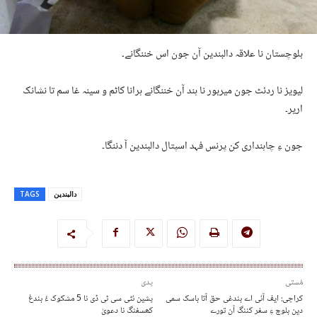
بلوچستان نا علاقہ دالبندین آن جون اس خننگانے۔
لیویز نا ردئٹ جون میربور نا ہند آن خننگانے ہرانا کاٹم و سینہ غا سم تا نشانک
اریر۔
جون ءِ چاہنداری کن پرنس فہد اسپتال دالبندین آ دننگا۔
دالبندین
TAGS
مُستی
پدی
کراچی: ایف آئی اے بندغی حق آتا باسک سمی
پشین ئٹی سی ٹی ڈی نا 5 مشکوک ءُ بندغ
دین بلوچ ءِ سفر کننگ آن تورے
کھسفنگ نا دعویٰ