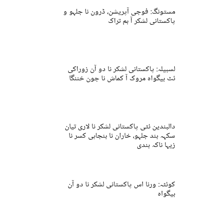
مستونگ: فوجی آپریشن، ڈرون نا جلہو و
پاکستانی لشکر آ بم تراک
لسبیلہ: پاکستانی لشکر نا دو آن زوراکی
ئٹ بیگواہ مروک آ کماش نا جون خننگا
دالبندین ئٹی پاکستانی لشکر نا لاری تیان
سکہہ بند جلہو، خاران نا بنجاہی کسر نا
زیہا ناکہ بندی
کوئٹہ: ورنا اس پاکستانی لشکر نا دو آن
بیگواہ