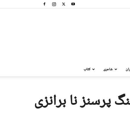
ان
شاعری
کتاب
گ پرسنز نا برانزی