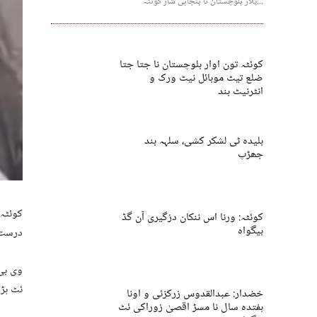
پلار بلوچستان نا بنجاہی شار کوئٹہ...
کوئٹہ تون اوار بلوچستان نا جتا جتا
ضلع تیٹ موبائل نیٹ ورک و
انٹرنیٹ بند
بلیدہ ٹی لشکر کشی، سلہہ بند
جھڑپ
کوئٹہ 
کوئٹہ: ورنا اس ننکان دزگیری آن گڈ
بیگواہ
درست 
وی بی
ئٹ ہڑ
خضدار: عبدالقدوس زرکزئی و اونا
ہفتدہ سال نا مسڑ اقصیٰ زوراکی ئٹ