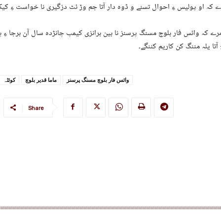
ے کہ او پولیس ءِ احوال تسنے و ڈوہ دار آتا جم وڑ ئٹ دزگیری نا خواست ءِ کیک
رے کہ وائس فار بلوچ مسنگ پرسنز نا بین برانزی کیمپ چانڑدہ سال آن برجا ءِ ہ
 آتا یلہ مننگ کن کاریم کننگے۔
وائس فار بلوچ مسنگ پرسنز
ماما قدیر بلوچ
کوئٹہ
Share