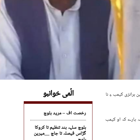
الّمی خوانبو
 برانزی کیمپ ءِ نا
رخصت اف – مرید بلوچ
ہ پارے کہ او کیمپ
بلوچ سلہہ بند تنظیم تا کروکا
گڑاس فیصلہ تا جاچ __میرین
بلوچ