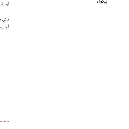
بیگواہ
او پار
یاتی م
آ بلوچ