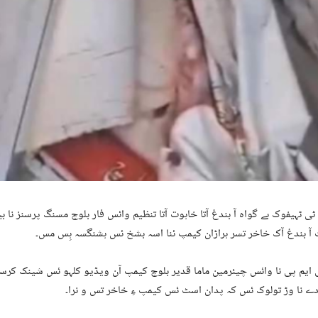
ٹی ٹہیفوک بے گواہ آ بندغ آتا خاہوت آتا تنظیم وائس فار بلوچ مسنگ پرسنز نا بین
آ بندغ آک خاخر تسر ہراڑان کیمپ ئنا اسہ بشخ ئس ہشنگسہ ہِس مس۔
 ایم پی نا وائس چیئرمین ماما قدیر بلوچ کیمپ آن ویڈیو کلہو ئس شینک کرس
دے نا وڑ تولوک ئس کہ پدان اسٹ ئس کیمپ ءِ خاخر تس و نرا۔