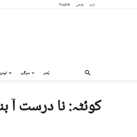
اردو
بلوچی
English
بُندر
سرگپ
تیدر
کوئٹہ: نا درست آ ب