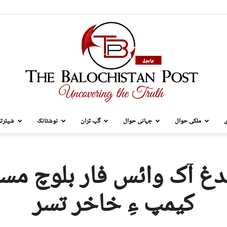
ی
ملکی حوال
جہانی حوال
گپ تران
نوشتانک
شیئرتر
TBP
ندغ آک وائس فار بلوچ مسن
کیمپ ءِ خاخر تسر
Brahui