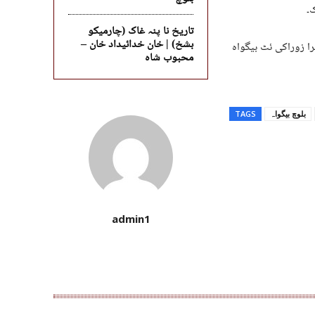
۔
تاریخ نا پنہ غاک (چارمیکو
بشخ) | خان خدائیداد خان –
را زوراکی ئٹ بیگواہ
محبوب شاہ
بلوچ بیگواہ
TAGS
admin1