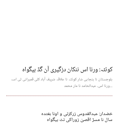
کوئٹہ: ورنا اس ننکان دزگیری آن گڈ بیگواہ
بلوچستان نا بنجاہی شار کوئٹہ نا علاقہ شریف آباد کلی قمبرانی ٹی اسہ
ورنا اس، عبدالحامد نا مار محمد...
خضدار: عبدالقدوس زرکزئی و اونا ہفتدہ
سال نا مسڑ اقصیٰ زوراکی ئٹ بیگواہ