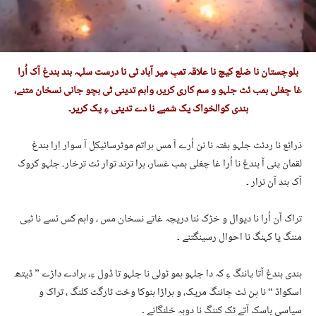
بلوچستان نا ضلع کیچ نا علاقہ تمپ میر آباد ٹی نا درست سلہہ بند بندغ آک اُرا
غا چغلی بمب ئٹ جلہو و سم کاری کریر، واہم تدینی ٹی ہچو جانی نسخان متنے،
ہندی کوالخواک یک شمبے نا دے تدینی ءِ پک کریر۔
ذرائع نا ردئٹ جلہو ہفتہ نا نن اُرے آ مس ہراتم موٹرسائیکل آ سوار اِرا بندغ
لقمان پنی آ بندغ نا اُرا غا چغلی بمب غسار، ہرا ترند توار ئٹ ترخار۔ جلہو کروک
آک ہند آن نرار ۔
تراک آن اُرا نا دیوال و خڑک ئنا دریچہ غاتے نسخان مس ، واہم کس ئسے نا ٹپی
مننگ یا کہنگ نا احوال رسینگتنے ۔
ہندی بندغ آتا پاننگ ءِ کہ دا جلہو ہمو ٹولی نا جلہو تا ڈول ءِ، ہرادے داڑے ” ڈیتھ
اسکواڈ “ نا پن ئٹ چاننگ مریک، و ہراڑا ہنوکا وخت ٹارگٹ کلنگ ، تراک و
سیاسی باسک آتے ٹک کننگ نا دوبہ خلنگانے ۔