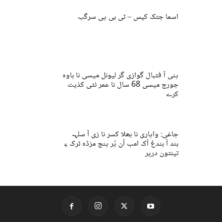
اسما جتک کیس – ٹی بی پی سرگپ
پنی آ فٹبال گوازی گر لیونل میسی نا باوہ
جورج میسی 68 سال نا عمر ئٹی کذیت
کرے
چاغی: واپاری نا بھلا کسر نا زی آ سلہہ
بند آ بندغ آک امب آن پُر پنچ مزڈہ ٹرک ءِ
تینتون دریر