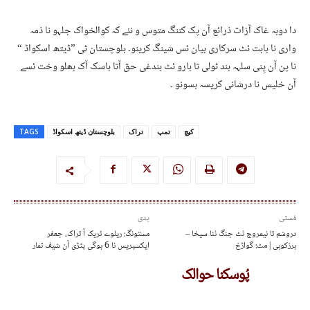
دا دوبہ غاک آزات ذرائع آن پک کننگ متوس و نئے کہ کوالخواک جلہو نا ذمہ
واری نا بابت ئٹ سرکاری بیان ئس شینگ کرینو۔ بلوچستان ٹی ”ڈیتھ اسکواڈ “
نا پن آن پِنی سلہہ بند ٹولی تا بارو ئٹ بندغی حق آتا باسک آک بھلو وخت ئسے
آن خلیس نا درشانی کریسہ بسونو ۔
کیچ
تمپ
تراک
بلوچستان ڈیتھ اسکواڈ
TAGS
مُستی
پدی
دروشم تا نیمروچ ئٹ جنگ ئنا سیخا –
مستونگ: ریلوے ٹریک آ تراک، جعفر
برزکوہی | مٹ: گواڑخ
ایکسپریس نا 6 بوگی پٹڑی آن شیف تمار
پُوسکنا حوالک