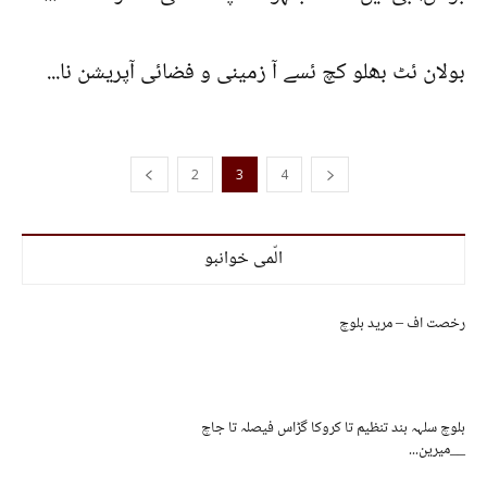
بولان ئٹ بھلو کچ ئسے آ زمینی و فضائی آپریشن نا...
2
3
4
الّمی خوانبو
رخصت اف – مرید بلوچ
بلوچ سلہہ بند تنظیم تا کروکا گڑاس فیصلہ تا جاچ
__میرین...