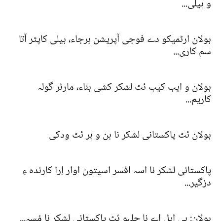
و ہیلی...
بولان ارٹمیکو دے فوجی آپریشن برجاء، ہیلی کاپٹر آتا
سم کاری...
بولان و ایب کیب ئٹ لشکر کشی بناء، مارٹر گولہ
کاریم...
بولان ئٹ پاکستانی لشکر نا ہن و بر ئٹ ودکی
پاکستانی لشکر نا اسہ افسر اسیتون اوار اِرا کارندہ ءِ
دزگیر...
بولان: بی ایل اے نا جلہو ئٹ پاکستانی لشکر نا مُسہ...