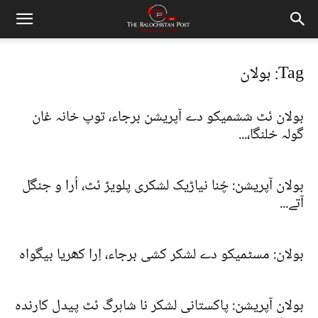
Tag: بولان
بولان ئٹ ششمیکو دے آپریشن برجاء، توپ خانہ غان
گولہ خلنگا،...
بولان آپریشن: چُنا نیاڑیک لشکری پلویڑ ئٹ، اُرا و جنگل
آتے...
بولان: مسٹمیکو دے لشکر کشی برجاء، اِرا کھریا بیگواہ
بولان آپریشن: پاکستانی لشکر نا شاہرگ ئٹ پیدل کارندہ