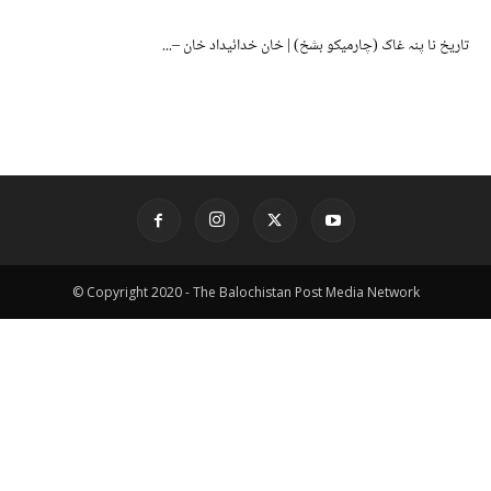
تاریخ نا پنہ غاک (چارمیکو بشخ) | خان خدائیداد خان –...
© Copyright 2020 - The Balochistan Post Media Network