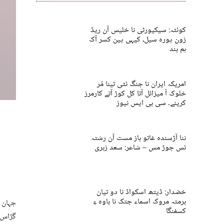
کوئٹہ: سیکیورٹی نا خلیس آن ریڈ
زون پورہ سیل، کیہی پین کسر آک
ہم بند
امریکہ ایران نا جنگ ئٹی تینا مُر
خلوک آ میزائل آتا کل کوڑ آتے کارمرز
کرینے۔ سی بی ایس نیوز
ننا آڑسندہ غاتو باز مست آن رشتہ
ئس جوڑ مس – شاعر: سعد زہری
خضدار: ڈیتھ اسکواڈ نا دو تیان
برمتہ مروک اسماء جتک نا باوہ ءِ
جہان ن
کسفنگا
گڑاس ہ