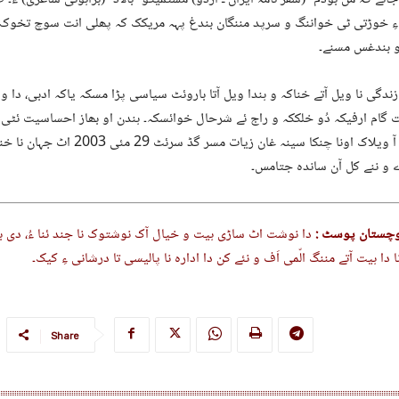
 ءِ خوڑتی ٹی خواننگ و سرپد مننگان بندغ پہہ مریکک کہ پھلی انت سوچ تخوک
 بندغس مسنے۔
ندگی نا ویل آتے خناکہ و ہندا ویل آتا باروئٹ سیاسی پڑا مسکہ یاکہ ادبی، دا و
گام ارفیکہ دُو خلککہ و راج ئے شرحال خوائسکہ۔ ہندن او بھاز احساسیت ئٹی 
راجی آ ویلاک اونا چنکا سینہ غان زیات مسر
 و ننے کل آن ساندہ جتامس۔
وچستان پوسٹ :
دا نوشت اٹ ساڑی ہیت و خیال آک نوشتوک نا جند ئنا ءُ، دی ب
 دا ہیت آتے مننگ الّمی اَف و نئے کن دا ادارہ نا پالیسی تا درشانی ءِ کیک۔
Share