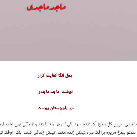
پھل انگا کفایت کرار
نوشت: ماجد ماجدی
دی بلوچستان پوسٹ
ا تیٹی ایہون کل بندغ آک زندہ و زندگی کیرہ، او تینا زند و زندگی تون اختہ اری
ندنو بندغ مریرہ ہرافک بیرہ تینکن زندہ مفسہ تینکن زندگی کپسہ بلکہ اوفک تین