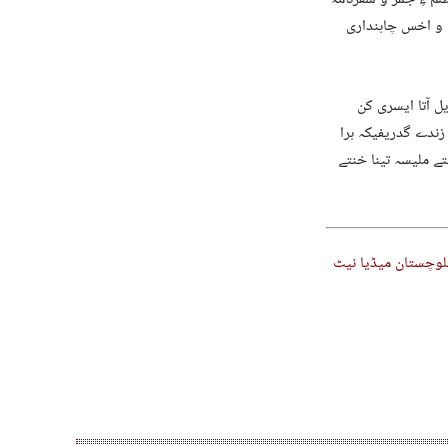
 و اخس چاہنداری
یل آتا ایسری کن
زندے گدریفیکہ ہرا
 گڈ سرئٹ 29 مئی 2003 اٹ جہان نا خنتے ملیسہ تینا خنتے
لوچستان میڈیا نیٹ