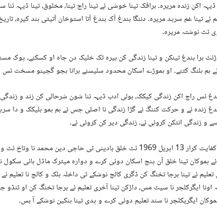
یہہ اکن زندہ مریرہ۔ ہرافک تینا خوشی ئے تینا راج تینا، مخلوق، تینا ڈیہہ ئنا سر
غم ئے تینا غم سرپد مریرہ۔ دننگا بندغ آک بندغ آتا استوخان آتیٹی ہند کیرہ، تاریخ 
 ئٹ نوشتہ مریرہ۔
ڑئٹ ہرا بندغ تینکن و تینا زندگی کن بیرہ ٹک خلیک دن چاہ او کسکنے، پوک مسنے 
 ہم ہلنگ کتنے۔ او ہموڑے اسکان محدود سلیسنے ہرانا ہچو گچینو مسخت ئس ر
دغ ئس راج اکن زندگی کیکک، بولی ادب ڈیہہ ئنا شون شرحالی کن زند و زندگی 
دغ زندہ ئے و حرکت کننگ ئے گڑا زندگی نا اصلی چس ئے ہم ہمو ہلیکک و دا سر
ے و زندگی انتکن کروئی ئے، زندگی دیر کن کروئی ئے۔
پھلی کفایت کرار 13 اپریل 1969 ئٹ خلق بادینی ٹی حاجی دین محمد نا وتا
ئے ہموکان تینا خلق آن پنچ اسکان دوئی کرے و دوارہ میٹرک ماڈل ہائی سکول 
علیم ئے تینا برجا تخنگ کن ڈگری کالج نوشکے ٹی داخلہ ہلک و کالج نا تعلیم ئے
اونا ایگرکلچر نا سیٹ مس، داڑکن تینا آخری تعلیم ئے برجا تخنگ کن او ٹنڈو جام
وکان ایگریکلچر نا سند تعلیم دوئی کرے و پدی تینا ہنکین نوشکے آ بس۔