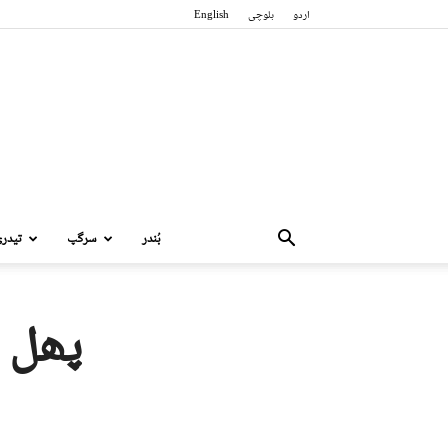
اردو
بلوچی
English
بُندر
سرگپ
تیدر
پھل ا