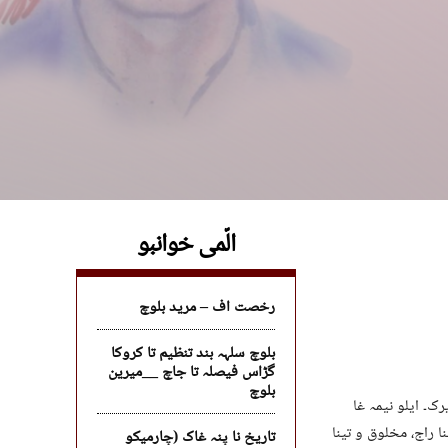
الّمی خوانبو
رخصت اف – مرید بلوچ
بلوچ سلہہ بند تنظیم تا کروکا
گڑاس فیصلہ تا جاچ __میرین
بلوچ
رک۔ ایلو نیمہ غا
ا راج، مخلوق و تینا
تاریخ نا پنہ غاک (چارمیکو