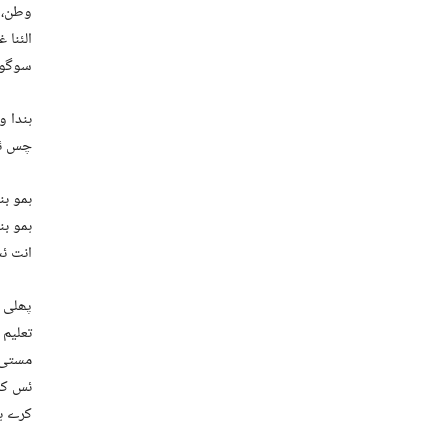
وطن، ڈ
الئنا 
سوگوی
ہندا و
چس ئے
ہمو بن
ہمو بن
انت ئس
تعلیم 
مستی ت
ئس کہ 
کرے ہم