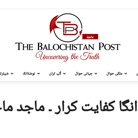
ی
ملکی حوال
جہانی حوال
گپ تران
نوشتانک
شیئرتر
TBP
نگا کفایت کرار ۔ ماجد م
Brahui