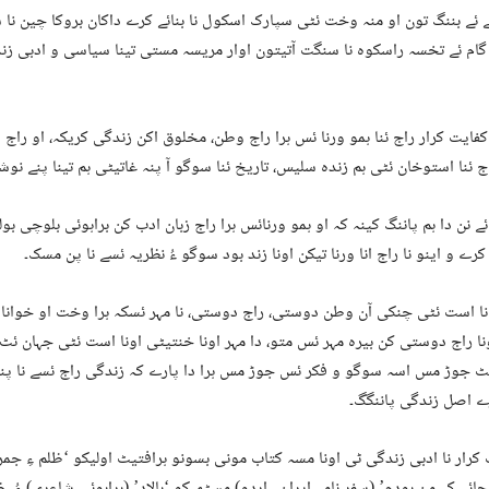
ئے بننگ تون او منہ وخت ئٹی سپارک اسکول نا بنائے کرے داکان بروکا چین نا ش
ام ئے تخسہ راسکوہ نا سنگت آتیتون اوار مریسہ مستی تینا سیاسی و ادبی زند نا
فایت کرار راج ئنا ہمو ورنا ئس ہرا راج وطن، مخلوق اکن زندگی کریکہ، او راج انا
ج ئنا استوخان ئٹی ہم زندہ سلیس، تاریخ ئنا سوگو آ پنہ غاتیٹی ہم تینا پنے نو
ے نن دا ہم پاننگ کینہ کہ او ہمو ورنائس ہرا راج زبان ادب کن براہوئی بلوچی ب
کرے و اینو نا راج انا ورنا تیکن اونا زند بود سوگو ءُ نظریہ ئسے نا پن مسک۔
نا است ئٹی چنکی آن وطن دوستی، راج دوستی، نا مہر ئسکہ ہرا وخت او خوانا
نا راج دوستی کن بیرہ مہر ئس متو، دا مہر اونا خنتیٹی اونا است ئٹی جہان ئٹ 
ٹ جوڑ مس اسہ سوگو و فکر ئس جوڑ مس ہرا دا پارے کہ زندگی راج ئسے نا پنا
رے اصل زندگی پاننگگ۔
کرار نا ادبی زندگی ٹی اونا مسہ کتاب مونی بسونو ہرافتیٹ اولیکو ‘ظلم ءِ جمر
ئے کہ من بودم’ (سفر نامہ ایران ـ اردو) مسٹمیکو ‘بالاد’ (براہوئی شاعری) ءُ۔ ظ