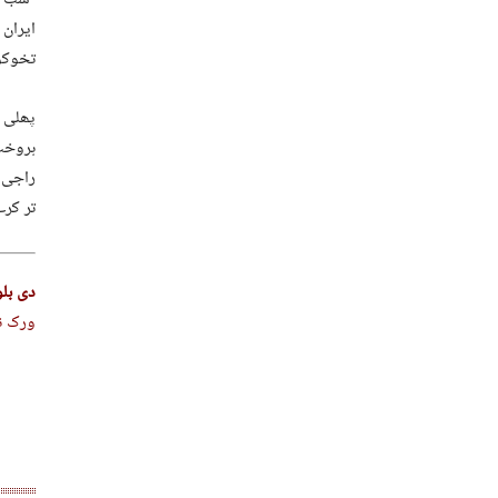
ایران
تخوکو
پھلی ز
ہروخت 
تر کرے
دی بل
ورک نا