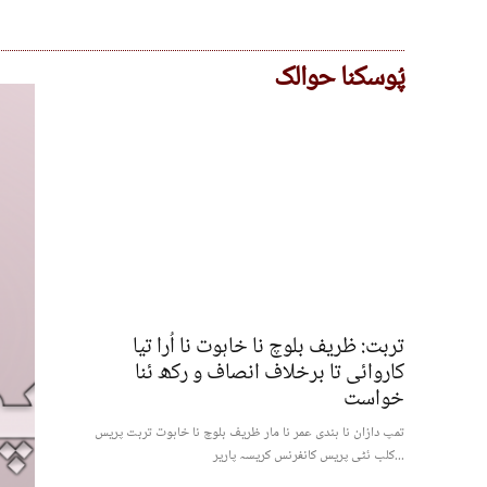
پُوسکنا حوالک
تربت: ظریف بلوچ نا خاہوت نا اُرا تیا
کاروائی تا برخلاف انصاف و رکھ ئنا
خواست
تمپ دازان نا ہندی عمر نا مار ظریف بلوچ نا خاہوت تربت پریس
کلب ئٹی پریس کانفرنس کریسہ پاریر...