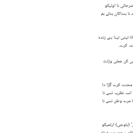
رحالی نا اولیکو
 ہنداکان بنائے ہم
 تیٹی تینا پنے زندہ
شتہ کرے۔
ولی کن عملی وڑئٹ
 محنت کرے گڑا دا
اسہ نظریہ ئسے نا
 مرے وطن ئسے نا
’ (بلوچی) ارٹمیکو
لم ءِ جمر و سفرنامہ