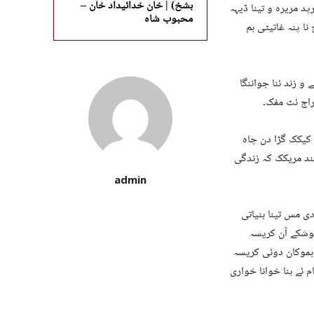
بشخ) | خان خدائیداد خان –
پد مریرہ و تینا ڈیہہ
محبوب شاہ
نا پنہ غاتیٹی ہم
و زند ئنا جواننگا
اج ئٹ مفک۔
کیکک گڑا دن چاہ
پند مریکک کہ زندگی
admin
خ ئٹ ودی مس تینا بنیاتی
نوشکے آن کریسہ
 ہموکان دوئی کریسہ
 ئے ہنا خوانا خواری