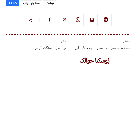
نوشکے
غمخوار حیات
TAGS
مُستی
پدی
مودہ ماتم، عمل و بے عملی – جعفر قمبرانی
تینا مزل – سنگت الیاس
پُوسکنا حوالک