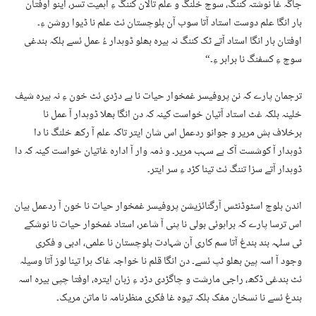
جاگہ غا نوشتہ کننگ، سوچ خلنگ و علم تالان کننگ ءِ اہمیت تسر، اینو اوفتان
بار انگا علم دوست استاد آتا سوب آن بلوچستان ئٹ علم نا ڈیوا روشن ءِ۔
اوفتان بار انگا استاد آتے ٹک کننگ نہ بیرہ بھلو ڈوہدار ءُ عمل ئسے بلکہ بندغی
سوچ ءِ کسفنگ نا برابر ءِ۔“
ترجمان پارے کہ نن پروفیسر غمخوار حیات نا بے دڑدی ئٹ خون ءِ نہ بیرہ شیف
خلینہ بلکہ غٹ استاد آتیان خواست کینہ کہ دن انگا بھلا ڈوہدار آ عمل نا
برخلاف بش مریر و جوانو ردعمل اس شان ایتر تاکہ علم آ رکھ خلنگ نا دا
ڈوہدار آ کوشست آک بے سہب مریر۔ و ذمہ وار آ ادارہ غاتیان خواست کینہ کہ دا
ڈوہدار آتے سزا تننگ ئٹ تینا کڑد ءِ سر ایتر۔
اندن بلوچ اسٹوڈنٹس آرگنائزیشن پروفیسر غمخوار حیات نا خون آ ردعمل بیان
اس ترسا پارے کہ براہوئی بولی نا پنی آ شاعر، استاد غمخوار حیات نا نوشکے
ٹی سلہہ بند بندغ آتا سم کاری آن شہادت بلوچستان نا علمی، ادبی و فکری
وجود آ اسہ پین بھلو ٹپ ئسے۔ دن انگا قلم نا خواجہ غاک ہرا تینا لوز آتا وسیلہ
ئٹ بندغی ڈکھ، راجی مارشت و چاگڑدی دڑد ءِ زبان ایترہ، اوفتا چپی بیرہ اسہ
بندغ ئسے نا نسخان مفک بلکہ تیوہ غا فکری منظرنامہ نا ماتن مریک۔