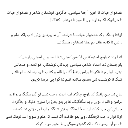
غمخوار حیات نا خون آ جتا سیاسی، چاگڑدی، نوشتکار، شاعر و غمخوار حیات
نا خوانوک آک بھاز غم و افسوز نا درشانی کننگ ءُ۔
اوفتا پاننگ ءِ کہ غمخوار حیات نا شہادت آن نہ بیرہ براہوئی ادب بلکہ علم و
دانش نا کڑدہ غاتے ہم بھاز نسخان رسینگانے۔
اندا ردئٹ بلوچ اسٹوڈنٹس ایکشن کمیٹی تینا اسہ بیان اسیٹی پارینے کہ
بلوچستان ئٹ استاد، شاعر، سیاسی جہدکار، نوشتکار، خوانندہ، و صحافی
تیتون اوار جتا فکر ئنا پرامن بندغ آک ہرا قلم و کتاب نا وسیلہ ئٹ علم تالان
کننگ نا کوشست ئٹی مسنو، ساندہ ظلم ئنا گواچی مرسا کرینو۔
بیان ئٹ پین پاننگا کہ بلوچ چاگڑد اسہ اندنو وخت ئسے آن گدرینگنگ ءِ ہراڑے
پرامن و قلم نا بولی ءِ ہم سگنگپک، ننا ہر ہمو بندغ ہرا سوچ خلیک و چاگڑد نا
جوانی کن جہد کیک اودے خُلیفنگک و تڑی تننگک یا پدا بے دڑدی ئٹ کسفسا
اونا توار ءِ چپ کرفنگک۔ ولے ہمو طاغت آک تپسہ کہ علم و سوچ اسہ توفک ئسے
نا سم آن ایسر مفک بلکہ گشیتر سوگو و طاغتور مرسا کیک۔