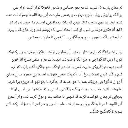
ترجمان پارے کہ شہید شاعر ہمو حساس و شعور تخوکا توار آتیٹ اوار ئس
ہرافک براہوئی بولی، بلوچ تہذیب و بندغی مارشت آتے تینا قلم نا وسیلہ ئٹ معنہ
تسر، اونا شاعری بیرہ لوز آتا شون الو بلکہ پدماندئی، امیت، مزاحمت و زند ئنا
ڈکھ آتا فکری درشانی ئس۔ او اسہ استاد ئسے نا دروشم ئٹ ورنا غا زنک ءِ بیرہ
تعلیم تتو بلکہ شعور، سوج و چاگڑدی ہمگرنچی نا مارشت ہم تس۔
بیان ئٹ پاننگا کہ بلوچستان وختی آن تعلیمی نیستی، فکری جمود و بے رکھوک
کون آ ویل آتا گواچی ءِ، دن انگا وخت ئٹ ادیب، شاعر و علمی بندغ آتا خون
اسہ بھیم بش کروکو حالیت ئسے نا شاہدی ایتک۔ ہمو چاگڑد آک ہراڑے کتاب،
قلم و فکر ئتون تفوک بندغ آک رکھوک مفس ہموڑے اشتماعی شعور مدان مدان
آ زوال نا گواچی مریک، علم نا خواجہ غاک چاگڑد نا ہمو ڈیواک مریرہ ہرا تارمہ
غا وخت آتیٹ ہم امیت، ہیت و گپ و فکری باسنی ءِ زندہ تخرہ۔ بی ایس او نا
بنجاہی ترجمان خواست کرے کہ تدینی نا صاف پٹ و پول کرسا ذمہ وار آ بندغ
آتے قانود نا مونا ہتنگہ و بلوچستان ئٹ علمی، ادبی و خوانفوکا بندغ آتا رکھ اکن
سوبر ءُ گامگیج کننگہ۔