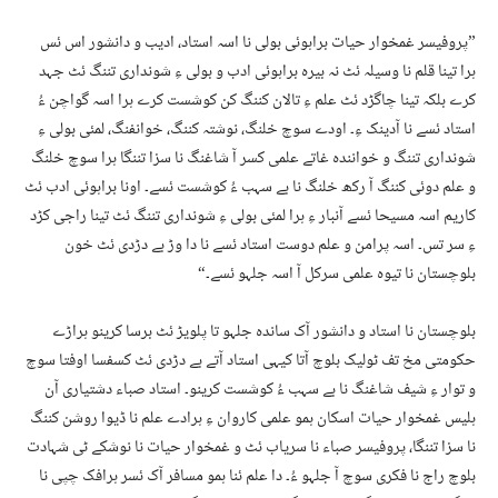
”پروفیسر غمخوار حیات براہوئی بولی نا اسہ استاد، ادیب و دانشور اس ئس
ہرا تینا قلم نا وسیلہ ئٹ نہ بیرہ براہوئی ادب و بولی ءِ شونداری تننگ ئٹ جہد
کرے بلکہ تینا چاگڑد ئٹ علم ءِ تالان کننگ کن کوشست کرے ہرا اسہ گواچن ءُ
استاد ئسے نا آدینک ءِ۔ اودے سوچ خلنگ، نوشتہ کننگ، خوانفنگ، لمئی بولی ءِ
شونداری تننگ و خوانندہ غاتے علمی کسر آ شاغنگ نا سزا تننگا ہرا سوچ خلنگ
و علم دوئی کننگ آ رکھ خلنگ نا بے سہب ءُ کوشست ئسے۔ اونا براہوئی ادب ئٹ
کاریم اسہ مسیحا ئسے آنبار ءِ ہرا لمئی بولی ءِ شونداری تننگ ئٹ تینا راجی کڑد
ءِ سر تس۔ اسہ پرامن و علم دوست استاد ئسے نا دا وڑ بے دڑدی ئٹ خون
بلوچستان نا تیوہ علمی سرکل آ اسہ جلہو ئسے۔“
بلوچستان نا استاد و دانشور آک ساندہ جلہو تا پلویڑ ئٹ برسا کرینو ہراڑے
حکومتی مخ تف ٹولیک بلوچ آتا کیہی استاد آتے بے دڑدی ئٹ کسفسا اوفتا سوچ
و توار ءِ شیف شاغنگ نا بے سہب ءُ کوشست کرینو۔ استاد صباء دشتیاری آن
ہلیس غمخوار حیات اسکان ہمو علمی کاروان ءِ ہرادے علم نا ڈیوا روشن کننگ
نا سزا تننگا، پروفیسر صباء نا سریاب ئٹ و غمخوار حیات نا نوشکے ٹی شہادت
بلوچ راج نا فکری سوچ آ جلہو ءُ۔ دا علم ئنا ہمو مسافر آک ئسر ہرافک چپی نا