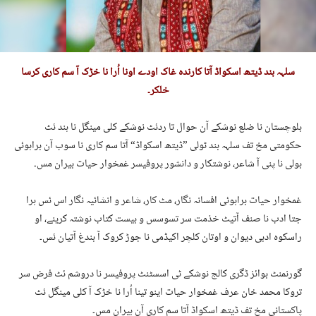
سلہہ بند ڈیتھ اسکواڈ آتا کارندہ غاک اودے اونا اُرا نا خڑک آ سم کاری کرسا
خلکر۔
بلوچستان نا ضلع نوشکے آن حوال تا ردئٹ نوشکے کلی مینگل نا ہند ئٹ
حکومتی مخ تف سلہہ بند ٹولی ”ڈیتھ اسکواڈ“ آتا سم کاری نا سوب آن براہوئی
بولی نا پنی آ شاعر، نوشتکار و دانشور پروفیسر غمخوار حیات بیران مس۔
غمخوار حیات براہوئی افسانہ نگار، مٹ کار، شاعر و انشائیہ نگار اس ئس ہرا
جتا ادب نا صنف آتیٹ خذمت سر تسوسس و بیست کتاب نوشتہ کرینے، او
راسکوہ ادبی دیوان و اوتان کلچر اکیڈمی نا جوڑ کروک آ بندغ آتیان ئس۔
گورنمنٹ بوائز ڈگری کالج نوشکے ٹی اسسٹنٹ پروفیسر نا دروشم ئٹ فرض سر
تروکا محمد خان عرف غمخوار حیات اینو تینا اُرا نا خڑک آ کلی مینگل ئٹ
پاکستانی مخ تف ڈیتھ اسکواڈ آتا سم کاری آن بیران مس۔