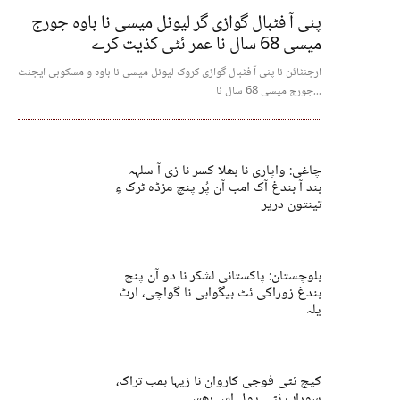
پنی آ فٹبال گوازی گر لیونل میسی نا باوہ جورج
میسی 68 سال نا عمر ئٹی کذیت کرے
ارجنٹائن نا پنی آ فٹبال گوازی کروک لیونل میسی نا باوہ و مسکوہی ایجنٹ
جورج میسی 68 سال نا...
چاغی: واپاری نا بھلا کسر نا زی آ سلہہ
بند آ بندغ آک امب آن پُر پنچ مزڈہ ٹرک ءِ
تینتون دریر
بلوچستان: پاکستانی لشکر نا دو آن پنچ
بندغ زوراکی ئٹ بیگواہی نا گواچی، ارٹ
یلہ
کیچ ئٹی فوجی کاروان نا زیہا بمب تراک،
سوراب ئٹی پول اس بھس