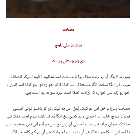
مسخت
نوشت: علی بلوچ
دی بلوچستان پوسٹ
ہمو زند کہنگ آن پد زندہ سلک ہرا نا مسخت اسہ مظلوم ءُ قوم اسیکہ انصاف
مرے۔ دُن انگا سخت انگا مسختاک اسہ کنڈا کاٹم خوارہ تو ایلو کُنڈا اسہ اندن ءُ
خوارو زند ئس خوارہ کہ ہرادے چُنکا است بیرہ سوچہ ہم است بٹے۔
مسخت بندغ ءِ خل اس ہم کیک، پُھل اس ہم کیک۔ نن تو باسُنو کوٹی اسیٹی
تولوک سوچ خلینہ کہ آجوئی ءِ ہد کرین، یخ انگا مُد ئنا باسُنا بیرم است مفک ننے
حالانکہ جوان چانہ ننے بیدے آجوئی آن پین ہچ ئس ہم آسراتی ئس بشخپرو ولے
دا آسراتی اسکا سر مننگ ننے آن دتر نا دریا خوائک ننے آن بے کچ کاٹم خوائک۔