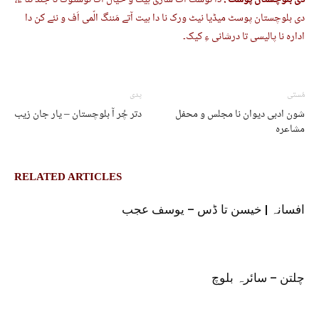
دی بلوچستان پوسٹ :
دا نوشت اٹ ساڑی ہیت و خیال آک نوشتوک نا جند ئنا ءُ،
دی بلوچستان پوسٹ میڈیا نیٹ ورک نا دا ہیت آتے مَننگ الّمی اَف و نئے کن دا
ادارہ نا پالیسی تا درشانی ءِ کیک۔
مُستی
پدی
شون ادبی دیوان نا مجلس و محفل
دتر چُر آ بلوچستان – یار جان زیب
مشاعرہ
RELATED ARTICLES
افسانہ | خیسن تا ڈس – یوسف عجب