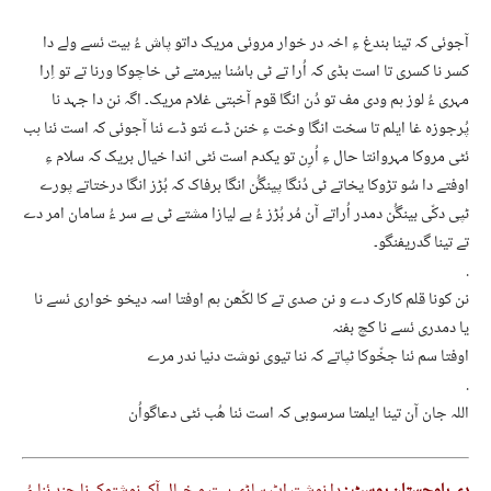
آجوئی کہ تینا بندغ ءِ اخہ در خوار مروئی مریک داتو پاش ءُ ہیت ئسے ولے دا
کسر نا کسری تا است بڈی کہ اُرا تے ٹی باسُنا بیرمتے ٹی خاچوکا ورنا تے تو اِرا
مہری ءُ لوز ہم ودی مف تو دُن انگا قوم آخبتی غلام مریک۔ اگہ نن دا جہد نا
پُرجوزہ غا ایلم تا سخت انگا وخت ءِ خنن ڈے ئتو ڈے ئنا آجوئی کہ است ئنا ہب
ئٹی مروکا مہروانتا حال ءِ اُرِن تو یکدم است ئٹی اندا خیال بریک کہ سلام ءِ
اوفتے دا سُو تڑوکا یخاتے ٹی دُنگا پینگُن انگا برفاک کہ بُڑز انگا درختاتے پورے
ٹپی دکّی بینگُن دمدر اُراتے آن مُر بُڑز ءُ بے لیازا مشتے ٹی بے سر ءُ سامان امر دے
تے تینا گدریفنگو۔
.
نن کونا قلم کارک دے و نن صدی تے کا لکّھن ہم اوفتا اسہ دیخو خواری ئسے نا
یا دمدری ئسے نا کچ بفنہ
اوفتا سم ئنا جخّوکا ٹپاتے کہ ننا تیوی نوشت دنیا ندر مرے
.
اللہ جان آن تینا ایلمتا سرسوبی کہ است ئنا ھُب ئٹی دعاگواُن