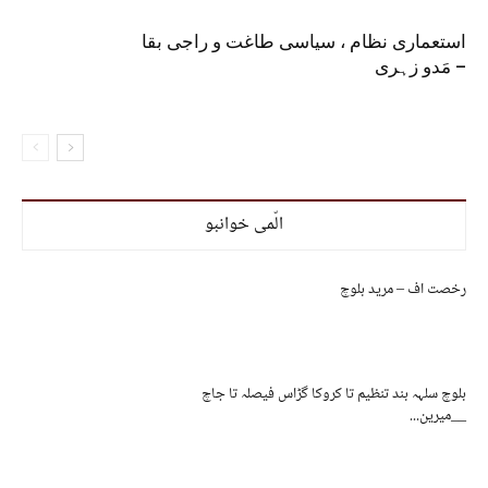
استعماری نظام ، سیاسی طاغت و راجی بقا
– مَدو زہری
الّمی خوانبو
رخصت اف – مرید بلوچ
بلوچ سلہہ بند تنظیم تا کروکا گڑاس فیصلہ تا جاچ
__میرین...