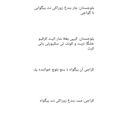
بلوچستان: چار بندغ زوراکی ئٹ بیگواہی
نا گواچی
بلوچستان: کیہی بھلا شار اتیٹ کرفیو
خلنگا: تربت و کوئٹہ ٹی سکیورٹی ہائی
الرٹ
کراچی آن بیگواہ ءُ پنچ بلوچ خوانندہ یلہ
کراچی: مسہ بندغ زوراکی ئٹ بیگواہ