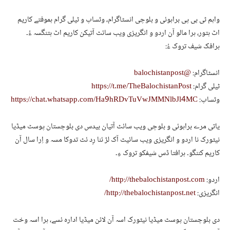
واہم ٹی بی پی براہوئی و بلوچی انسٹاگرام، وٹساپ و ٹیلی گرام ہموفتے کاریم
اٹ ہتور، ہرا مالو آن اردو و انگریزی ویب سائٹ آتیکن کاریم اٹ ہتنگسہ ءُ۔
ہرافک شیف تروک ءُ:
انسٹاگرام:
@balochistanpost
ٹیلی گرام:
https://t.me/TheBalochistanPost
وٹساپ:
https://chat.whatsapp.com/Ha9hRDvTuVwJMMNlbJl4MC
یاتی مرے براہوئی و بلوچی ویب سائٹ آتیان بیدس دی بلوچستان پوسٹ میڈیا
نیٹورک نا اردو و انگریزی ویب سائیٹ آک لڑ ئنا رِد ئٹ تدوکا مسہ و اِرا سال آن
کاریم کننگو۔ ہرافتا ڈس شیفکو تروک ءِ۔
اردو:
http://thebalochistanpost.com/
انگریزی:
http://thebalochistanpost.net/
دی بلوچستان پوسٹ میڈیا نیٹورک اسہ آن لائن میڈیا ادارہ ئسے، ہرا اسہ وخت