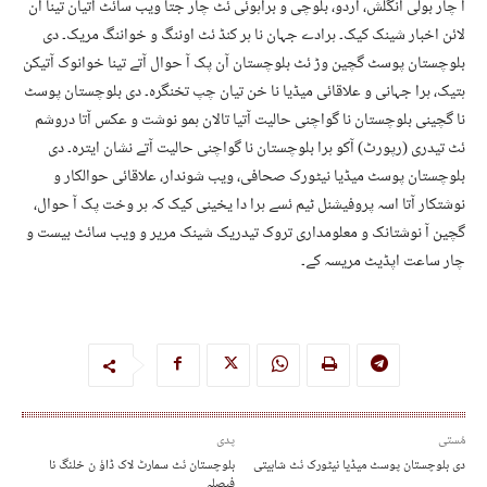
آ چار بولی انگلش، اردو، بلوچی و براہوئی ئٹ چار جتا ویب سائٹ آتیان تینا آن
لائن اخبار شینک کیک۔ ہرادے جہان نا ہر کنڈ ئٹ اوننگ و خواننگ مریک۔ دی
بلوچستان پوسٹ گچین وڑ ئٹ بلوچستان آن پک آ حوال آتے تینا خوانوک آتیکن
ہتیک، ہرا جہانی و علاقائی میڈیا نا خن تیان چپ تخنگرہ۔ دی بلوچستان پوسٹ
نا گچینی بلوچستان نا گواچنی حالیت آتیا تالان ہمو نوشت و عکس آتا دروشم
ئٹ تیدری (رپورٹ) آکو ہرا بلوچستان نا گواچنی حالیت آتے نشان ایترہ۔ دی
بلوچستان پوسٹ میڈیا نیٹورک صحافی، ویب شوندار، علاقائی حوالکار و
نوشتکار آتا اسہ پروفیشنل ٹیم ئسے ہرا دا یخینی کیک کہ ہر وخت پک آ حوال،
گچین آ نوشتانک و معلومداری تروک تیدریک شینک مریر و ویب سائٹ بیست و
چار ساعت اپڈیٹ مریسہ کے۔
مُستی
پدی
دی بلوچستان پوسٹ میڈیا نیٹورک ئٹ شابیتی
بلوچستان ئٹ سمارٹ لاک ڈاؤ ن خلنگ نا
فیصلہ