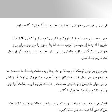
ٹی بی پی براہوئی و بلوچی نا جتا جتا ویب سائٹ آتا بناء کننگا – ادارہ
دی بلوچستان پوسٹ میڈیا نیٹورک ءِ شابیتی تریسہ، اینو 9 مئی 2020 نا
تاریخ آ ادارہ نا اِرا پوسکن آ ویب سائٹ آتا بناء بلوچ راجی بولی براہوئی و
بلوچی ئٹ کننگانے۔ داڑان مالو ٹی بی پی نا اِرا ویب سائٹ اردو و انگریزی بولی
ئٹ کاریم کننگ ئسر۔
بلوچی و براہوئی ڈیسک آتا ٹہیفنگ و جتا جتا ویب سائٹ ہڈ تننگ نا مسخت، نہ
بیرہ بلوچ راجی بولی تیٹ حوالکاری نا پڑ آ ودی مروک ہورکی ءِ پُر کننگ ء بلکن
راجی بولی تا دیمروی و شابیتی مسخت ءِ۔ دا بابت ہڑتوم آ ویب سائٹ آتیا بولی
و ادب نا گچین کروک بشخ ٹہیفنگانے۔
نم ٹی بی بلوچی ویب سائیٹ و اوڑتون اوار راجی حوالکاری پنہ غاتیا شیفکو
تروک ڈس آتا کمک ئٹ سر مننگ کیرے: