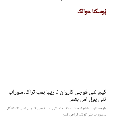
پُوسکنا حوالک
کیچ ئٹی فوجی کاروان نا زیہا بمب تراک، سوراب
ئٹی پول اس بھس
بلوچستان نا ضلع کیچ ئنا علاقہ مند ئٹی اسہ فوجی کاروان ئسے ٹک کننگا،
سوراب ئٹی کوئٹہ کراچی کسر...