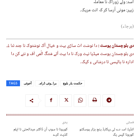
اسد: ولے زوراک نا معاملہ
زبیر: مونی اُرسا کر کہ انت مریک۔
(برجاء)
دی بلوچستان پوسٹ :
دا نوشت اٹ ساڑی ہیت و خیال آک نوشتوک نا جند ئنا ءُ،
دی بلوچستان پوسٹ میڈیا نیٹ ورک نا دا ہیت آتے مَننگ الّمی اَف و نئے کن دا
ادارہ نا پالیسی تا درشانی ءِ کیک۔
حکمت یار بلوچ
براہوئی ڈرامہ
آجوئی
TAGS
مُستی
پدی
انڈیا: اسہ دے ٹی ریکارڈ پنچ ہزار پوسکنو
کورونا نا سوب آن ڈاکٹر عبدالحئی نا ایلم
کورونا کیس پک
کذیت کرے