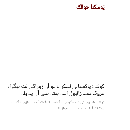
پُوسکنا حوالک
کوئٹہ: پاکستانی لشکر نا دو آن زوراکی ئٹ بیگواہ
مروک مسہ زالبول اسہ ہفتہ ئسے آن پد یلہ
کوئٹہ غان زوراکی ئٹ بیگواہی نا گواچی کننگوک آ مسہ نیاڑی 6 اگست
2026 آ یلہ مسر۔ شابیتی حوال اتا...