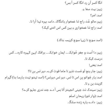
انگا کسر آن رد انگا کسر آ بس؟
زبیر: ہیت سفا ءِ۔
اسد: امر؟
زبیر: مالو غُٹ راج ئنا غمخوار پاننگاکہ۔ داسہ بیرہ تینا اُرا نا۔
اسد: راج ئنا غمخواری ءِ پین کس اس انتئے کپک؟
(اسد سوج نا زیہا سوج کریسہ ہناکہ)
زبیر: دا اُست و جغر خُواہک۔۔۔ ایمان خواہک۔۔۔ ہرافک ایہن کہیرہ کارہ۔۔۔ کس
درست کپک تا۔
اسد: یعنی!
زبیر: چار پنچ تُو مُست نذیر نا ماما فوت کرے۔ دیر ئس پن تا؟
اسد: یار جُوانو پِن اس تا ئس۔ دیر ئس دیرئس؟ (اسد تینتو تینٹ پارسا ہنا) گیرام
کرینٹ پن ءِ تا۔
زبیر: سیندک ئٹ چینی انجینئر آتا بس آ دے جند ندری جلہو کرے؟
اسد: (وار ئتو) ریحان اسلم
زبیر: دادے پارہ زندہ سلنگ۔