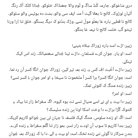
دری شاغوکو۔ چارمہ کُنڈ ساگ و تُوم والا جھنڈاک خلوکو۔ چُناتا کلک آک رنگ
آتیان لوڑوک۔ کالج نا بھلا گیٹ آ منہ ایف سی والو، ہشت دہ پولیس والو سلوکو۔
کالج نا قطبی پارہ غا بھلّو موڷ ئسے۔ وڑک ہندُنو کہ دیگ بسنگو۔ خلق ئنا اِرا ورنا
تینتو گپ خلسہ کالج نا نیمہ غا بننگو۔
زبیر: اڑے اسد پارہ زوراک سِلاہ بٹینے!
اسد: او یار۔ جوان کرے مُسلمان۔ داڑے تینا چُناتے سھنمبالک۔ زند اس کیک
تینکے۔
زبیر: داڑے آخُبت اف کس ءِ۔ زند ہمہ تیر کین۔ زوراک جوان انگا کسر آن رد تما۔
اسد: جوان انگا کسر؟ ہرا کسر آ ملخموت نا سیخا ءِ او امر جوان ءُ کسر ئسے؟
زبیر: زندہ مننگ کہ کئوئی تمک۔
اسد: او امر؟
زبیر: دا ہیت ءِ ای نے اسے مثیال ئسے ئٹ پوہ کیوہ۔ اگہ سقراط زار ئنا پیالہ ءِ
کنتوکہ گُڑا ہراڑے دا وخت اسکا اونا پِن زندہ سلیسکہ؟
اسد: اگہ او زندہ سلوس۔ مننگ کیک فلسفہ نا جہان ٹی پین جُوانو کاریم کریکہ۔
زبیر: ہندا کاریم تا سوب آن اودے زار تسر۔ ہمو زار ئنا گُلم سقراط ءِ زندہ کرے۔
ہندن سرکار نا گولی ننے زندہ تخک۔اسد: او ہیت ءِ الے۔ دا پا کہ زوراک ہمہ جُوان