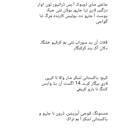
چاغئے مڈی ڈوہوک آ بس ڈرائیور تون اوار
دزگیر، لاری تیا جلہو، بولان ئٹی چیک
پوسٹ آ جلہو ئٹ پولیس کارندہ مرگ ئنا
گواچی
قلات آن پد سوراب ئٹی ہم کرفیو خلنگا،
دکان آک بند کرفنگار
کیچ: پاکستانی لشکر شار والا تا کیہی
لاری بیگار کرے، 14 اگست آن پڈ واپس
کننگ نا بارو کریفے
مستونگ: فوجی آپریشن، ڈرون نا جلہو و
پاکستانی لشکر آ بم تراک