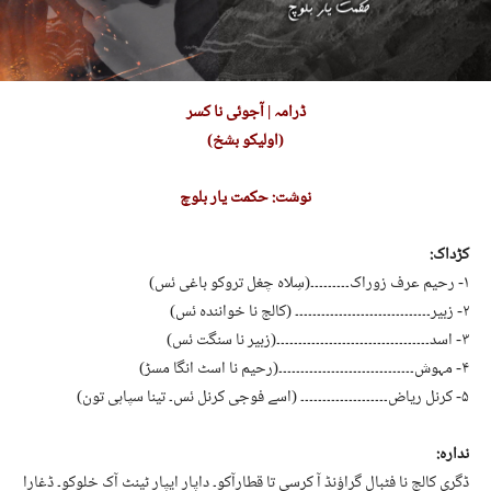
ڈرامہ | آجوئی نا کسر
(اولیکو بشخ)
نوشت: حکمت یار بلوچ
کڑداک:
۱- رحیم عرف زوراک۔۔۔۔۔۔۔۔۔(سِلاہ چغل تروکو باغی ئس)
۲- زبیر۔۔۔۔۔۔۔۔۔۔۔۔۔۔۔۔۔۔۔۔۔۔۔۔۔۔۔۔۔۔۔ (کالج نا خوانندہ ئس)
۳- اسد۔۔۔۔۔۔۔۔۔۔۔۔۔۔۔۔۔۔۔۔۔۔۔۔۔۔۔۔۔۔۔۔۔۔۔(زبیر نا سنگت ئس)
۴- مہوش۔۔۔۔۔۔۔۔۔۔۔۔۔۔۔۔۔۔۔۔۔۔۔۔۔۔۔۔۔۔۔(رحیم نا اسٹ انگا مسڑ)
۵- کرنل ریاض۔۔۔۔۔۔۔۔۔۔۔۔۔۔۔۔۔۔۔۔ (اسے فوجی کرنل ئس۔ تینا سپاہی تون)
ندارہ:
ڈگری کالج نا فٹبال گراؤنڈ آ کرسی تا قطارآکو۔ داپار ایپار ٹینٹ آک خلوکو۔ ڈغارا