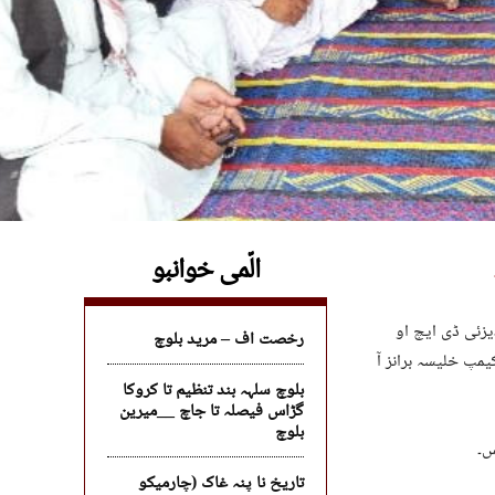
الّمی خوانبو
زئی ڈی ایچ او
رخصت اف – مرید بلوچ
یمپ خلیسہ برانز آ
بلوچ سلہہ بند تنظیم تا کروکا
گڑاس فیصلہ تا جاچ __میرین
بلوچ
س۔
تاریخ نا پنہ غاک (چارمیکو