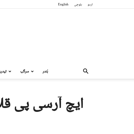
اردو
بلوچی
English
بُندر
سرگپ
تیدر
ایچ آرسی پی قلا