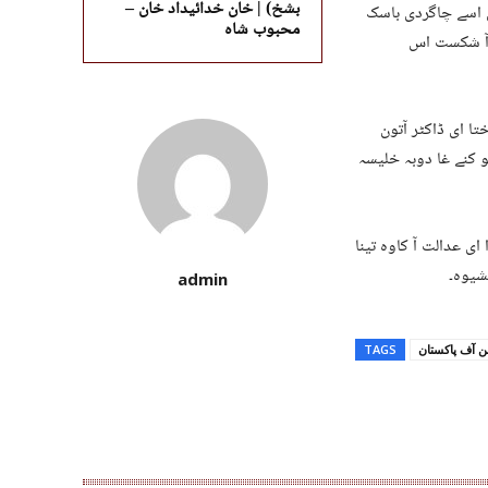
بشخ) | خان خدائیداد خان –
ی اسے چاگردی باسک
محبوب شاہ
ڈ آ شکست اس
تا ای ڈاکٹر آتون
 کنے غا دوبہ خلیسہ
ای عدالت آ کاوہ تینا
admin
 آف پاکستان
TAGS