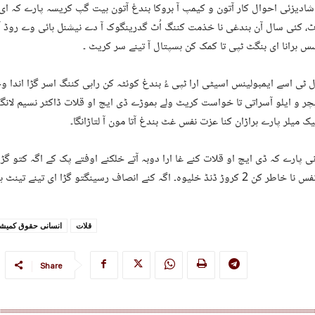
شادیزئی احوال کار آتون و کیمپ آ بروکا بندغ آتون ہیت گپ کریسہ پارے کہ ا
ُٹ، کئی سال آن بندغی نا خذمت کننگ اُٹ گدرینگوک آ دے نیشنل ہائی وے رو
ہرانا ای بنگٹ ٹپی تا کمک کن ہسپتال آ تینے سر کریٹ ۔
 ٹی اسے ایمبولینس اسیٹی ارا ٹپی ءُ بندغ کوئٹہ کن راہی کننگ اسر گڑا اندا وخ
ر و ایلو آسراتی تا خواست کریٹ ولے ہموڑے ڈی ایچ او قلات ڈاکٹر نسیم لانگو
یک میلر پارے ہراڑان کنا عزت نفس غٹ بندغ آتا مون آ لتاڑانگا۔
ی پارے کہ ڈی ایچ او قلات کنے غا ارا دوبہ آتے خلکنے اوفتے پک کے اگہ کتو گڑا 
کروڑ ڈنڈ خلیوہ۔ اگہ کنے انصاف رسینگتو گڑا ای تینے تینٹ ہشیوہ۔
قلات
انسانی حقوق کمیشن
Share