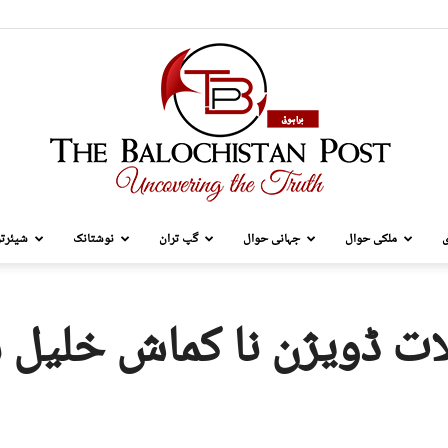
ی
ملکی حوال
جہانی حوال
گپ تران
نوشتانک
شیئرتر
TBP
ت ڈویژن نا کماش خلیل شا
Brahui