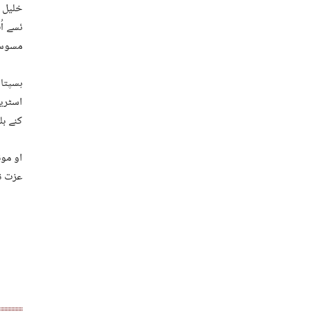
خلیل 
ئسے ا
مسوسس 
ہسپتال
اسٹریچ
کنے بل
او مون
عزت نفس نا خاطر کن 2 