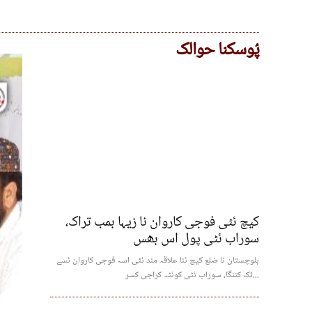
پُوسکنا حوالک
کیچ ئٹی فوجی کاروان نا زیہا بمب تراک،
سوراب ئٹی پول اس بھس
بلوچستان نا ضلع کیچ ئنا علاقہ مند ئٹی اسہ فوجی کاروان ئسے
ٹک کننگا، سوراب ئٹی کوئٹہ کراچی کسر...