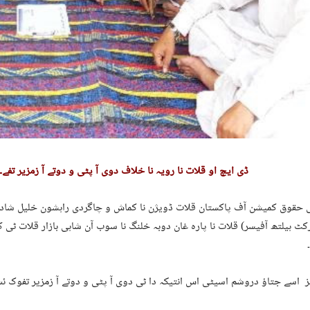
ڈی ایچ او قلات نا رویہ نا خلاف دوی آ پٹی و دوتے آ زمزیر تفے۔
ی حقوق کمیشن آف پاکستان قلات ڈویژن نا کماش و چاگردی راہشون خلیل شادی
ٹ ہیلتھ آفیسر) قلات نا پارہ غان دوبہ خلنگ نا سوب آن شاہی بازار قلات ٹی ک
نز اسے جتاؤ دروشم اسیٹی اس انتیکہ دا ٹی دوی آ پٹی و دوتے آ زمزیر تفوک ئ