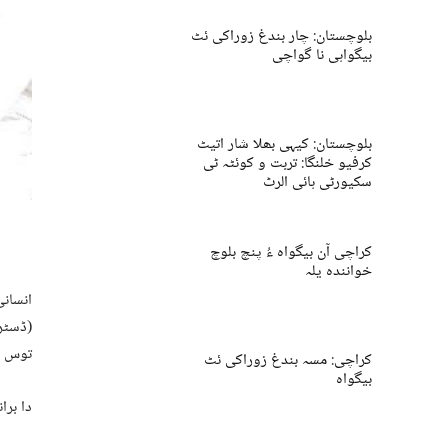
بلوچستان: چار بندغ زوراکی ئٹ
بیگواہی نا گواچی
بلوچستان: کیہی بھلا شار اتیٹ
کرفیو خلنگا: تربت و کوئٹہ ٹی
سکیورٹی ہائی الرٹ
کراچی آن بیگواہ ءُ پنچ بلوچ
خوانندہ یلہ
انسان
(ڈسٹرک
توس ۔
کراچی: مسہ بندغ زوراکی ئٹ
بیگواہ
دا برا