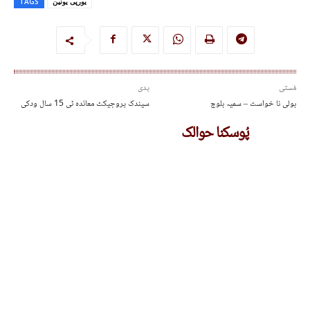
یورپی یونین
TAGS
مُستی
پدی
بولی نا خواست – سمیہ بلوچ
سیندک پروجیکٹ معائدہ ٹی 15 سال ودکی
پُوسکنا حوالک