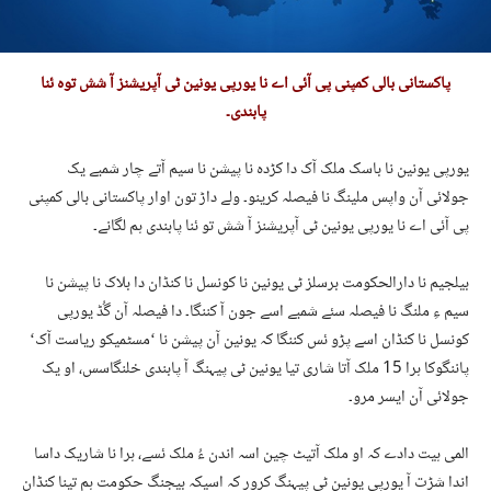
پاکستانی بالی کمپنی پی آئی اے نا یورپی یونین ٹی آپریشنز آ شش توہ ئنا
پابندی۔
یورپی یونین نا باسک ملک آک دا کڑدہ نا پیشن نا سیم آتے چار شمبے یک
جولائی آن واپس ملینگ نا فیصلہ کرینو۔ ولے داڑ تون اوار پاکستانی بالی کمپنی
پی آئی اے نا یورپی یونین ٹی آپریشنز آ شش تو ئنا پابندی ہم لگانے۔
بیلجیم نا دارالحکومت برسلز ٹی یونین نا کونسل نا کنڈان دا بلاک نا پیشن نا
سیم ءِ ملنگ نا فیصلہ سئے شمبے اسے جون آ کننگا۔ دا فیصلہ آن گُڈ یورپی
کونسل نا کنڈان اسے پڑو ئس کننگا کہ یونین آن پیشن نا ‘مسٹمیکو ریاست آک‘
پاننگوکا ہرا 15 ملک آتا شاری تیا یونین ٹی پیہنگ آ پابندی خلنگاسس، او یک
جولائی آن ایسر مرو۔
المی ہیت دادے کہ او ملک آتیٹ چین اسہ اندن ءُ ملک ئسے، ہرا نا شاریک داسا
اندا شڑت آ یورپی یونین ٹی پیہنگ کرور کہ اسیکہ بیجنگ حکومت ہم تینا کنڈان