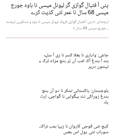
پنی آ فٹبال گوازی گر لیونل میسی نا باوہ جورج
میسی 68 سال نا عمر ئٹی کذیت کرے
ارجنٹائن نا پنی آ فٹبال گوازی کروک لیونل میسی نا باوہ و مسکوہی ایجنٹ
جورج میسی 68 سال نا...
چاغی: واپاری نا بھلا کسر نا زی آ سلہہ
بند آ بندغ آک امب آن پُر پنچ مزڈہ ٹرک ءِ
تینتون دریر
بلوچستان: پاکستانی لشکر نا دو آن پنچ
بندغ زوراکی ئٹ بیگواہی نا گواچی، ارٹ
یلہ
کیچ ئٹی فوجی کاروان نا زیہا بمب تراک،
سوراب ئٹی پول اس بھس