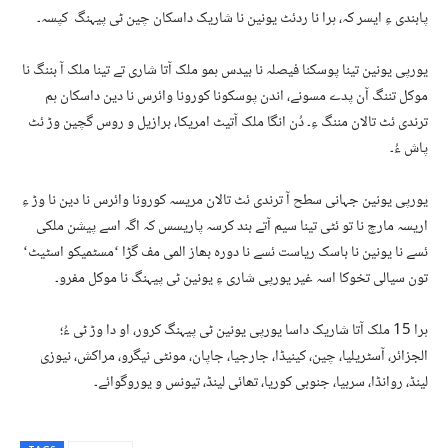
پابندی ءِ ایسر کہ، ہرا نا ردئٹ یونین نا شاریک داسکان چین ٹی پیہنگ کپسہ۔
یورپی یونین تینا پوسکنا فیصلہ نا بیدس ہمو ملک آتا شاری تے تینا ملک آ بننگ نا
موکل تننگ آن پدے مسونے، اندن پوسکونا کورونا وائرس نا دین داسکان ہم
ترندی ئٹ تالان مننگ ءِ۔ دُن انگا ملک آتیٹ امریکا، برازیل و روس گچین وڑ ئٹ
پاش ءُ۔
یورپی یونین جہانی سطح آ ترندی ئٹ تالان مریسہ کورونا وائرس نا دین نا وڑ ءِ
اریسہ مارچ نا تو ئٹی تینا سیم آتے بند کرسہ پاریسس کہ اگہ اسے پیشن ملکی
ئسے نا یونین نا باسک ریاست ئسے نا دورہ بھاز المی مف گڑا ‘مسٹمیکو اسٹیٹ‘
تون سیالی تخوکا اسہ غیر یورپی شاری ءِ یونین ٹی پیہنگ نا موکل مفرو۔
ہرا 15 ملک آتا شاریک داسا یورپی یونین ٹی پیہنگ کرور، او دا وڑ ٹی ءُ؛
الجزائر، آسٹریلیا، چین، کینیڈا، جارجیا، جاپان، مونٹی نیگرو، مراکش، نیوزی
لینڈ، روانڈا، سربیا، جنوبی کوریا، تھائی لینڈ، تیونس و یوروگوائے۔