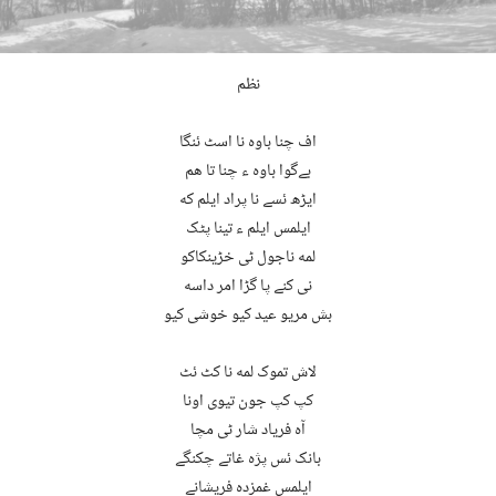
نظم
اف چنا باوه نا اسٹ ئنگا
بےگوا باوه ء چنا تا ھم
ایڑھ ئسے نا پراد ایلم که
ایلمس ایلم ء تینا پٹک
لمه ناجول ٹی خڑینکاکو
نی کنے پا گڑا امر داسه
بش مریو عید کیو خوشی کیو
لاش تموک لمه نا کٹ ئٹ
کپ کپ جون تیوی اونا
آه فریاد شار ٹی مچا
بانک ئس پژه غاتے چکنگے
ایلمس غمزده فریشانے