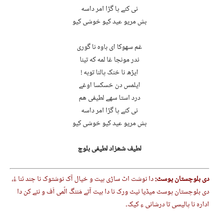
نی کنے پا گڑا امر داسه
بش مریو عید کیو خوشی کیو
غم سهوکا ای باوه نا گوری
ندر مونجا غا لمه که تینا
ایڑھ نا خنک پالنا توبه !
ایلمس دن خسکسا اوغے
درد استا سهے لطیفی ھم
نی کنے پا گڑا امر داسه
بش مریو عید کیو خوشی کیو
لطیف شھزاد لطیفی بلوچ
دی بلوچستان پوسٹ:
دا نوشت اٹ ساڑی ہیت و خیال آک نوشتوک نا جند ئنا ءُ،
دی بلوچستان پوسٹ میڈیا نیٹ ورک نا
دا ہیت آتے مَننگ الّمی اَف و نئے کن دا
ادارہ نا پالیسی تا درشانی ءِ کیک۔