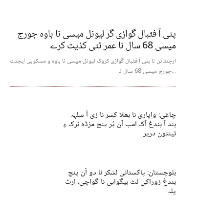
پنی آ فٹبال گوازی گر لیونل میسی نا باوہ جورج
میسی 68 سال نا عمر ئٹی کذیت کرے
ارجنٹائن نا پنی آ فٹبال گوازی کروک لیونل میسی نا باوہ و مسکوہی ایجنٹ
جورج میسی 68 سال نا...
چاغی: واپاری نا بھلا کسر نا زی آ سلہہ
بند آ بندغ آک امب آن پُر پنچ مزڈہ ٹرک ءِ
تینتون دریر
بلوچستان: پاکستانی لشکر نا دو آن پنچ
بندغ زوراکی ئٹ بیگواہی نا گواچی، ارٹ
یلہ