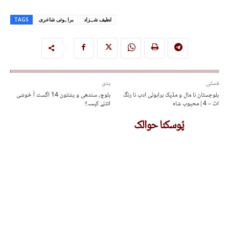
لطیف شہزاد
براہوئی شاعری
TAGS
مُستی
پدی
بلوچستان نا مال و مڈیک براہوئی ادب نا رنگ
بلوچ، سندھی و پشتون 14 اگست آ خوشی
اٹ – 4 | محبوب شاہ
انتئے کپسہ؟‏
پُوسکنا حوالک