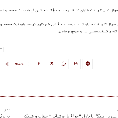
وال ئسے نا رد ئٹ خاران ئٹ نا درست بندغ تا سُم کاری آن بابو نیک محمد و اونا
حوال تا رد ئٹ خاران ٹی نا درست بندغ اس سُم کاری کریسہ بابو نیک محمد و 
له ءِ کسفیر۔مستی سر و سوج برجاہ ءِ۔
کو
Share
پدی
 عنبرین مینگل نا ناول “چراغ نا روشنائی“ چھاپ و شینک
براہوئ