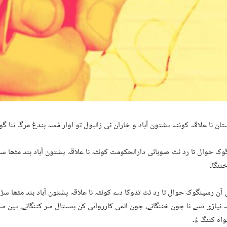
ان نا علاقہ کوئٹہ پشتون آباد و خاران ٹی زالبول تو اوار مُسہ بندغ مرگ ئنا گ
ک حوال تا رد ئٹ صوبائی دارالحکومت کوئٹہ نا علاقہ پشتون آباد بند مٹھا سڑ
ننگا۔
آن رسینگوک حوال تا رد ئٹ تدوکا دے کوئٹہ نا علاقہ پشتون آباد بند مٹھا سڑ
 نیاڑی ئسے نا جون خننگانے، جون المی کارروائی کن ہسپتال سر کننگانے، پین 
اہ کننگ ءُ۔