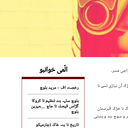
الّمی خوانبو
واچی مسر۔
ک آن نیاڑی ئسے نا
رخصت اف – مرید بلوچ
بلوچ سلہہ بند تنظیم تا کروکا
گڑاس فیصلہ تا جاچ __میرین
ک نا خڑک قبرستان
بلوچ
سر و سوج بند و بستی
تاریخ نا پنہ غاک (چارمیکو