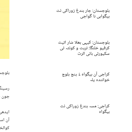
بلوچستان: چار بندغ زوراکی ئٹ
بیگواہی نا گواچی
بلوچستان: کیہی بھلا شار اتیٹ
کرفیو خلنگا: تربت و کوئٹہ ٹی
سکیورٹی ہائی الرٹ
بلوچست
کراچی آن بیگواہ ءُ پنچ بلوچ
خوانندہ یلہ
رسینگو
جون خ
کراچی: مسہ بندغ زوراکی ئٹ
بیگواہ
ایدھی 
آن اسہ
کوالخو