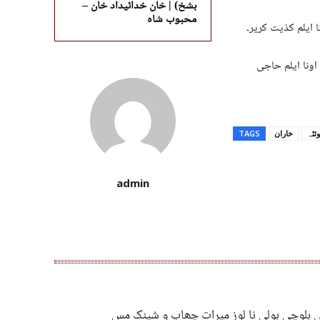
بشخ) | خان خدائیداد خان –
محبوب شاہ
 ایلم کذیت کریر۔
اونا ایلم حاجی
ئٹہ
خاران
TAGS
admin
ی بلوچی بولی نا لوز میرات چھاپ و شینک مس