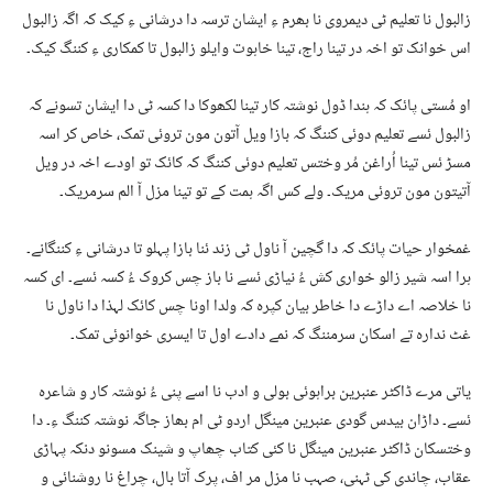
زالبول نا تعلیم ٹی دیمروی نا بھرم ءِ ایشان ترسہ دا درشانی ءِ کیک کہ اگہ زالبول
اس خوانک تو اخہ در تینا راج، تینا خاہوت وایلو زالبول تا کمکاری ءِ کننگ کیک۔
او مُستی پائک کہ ہندا ڈول نوشتہ کار تینا لکھوکا دا کسہ ٹی دا ایشان تسونے کہ
زالبول ئسے تعلیم دوئی کننگ کہ بازا ویل آتون مون تروئی تمک، خاص کر اسہ
مسڑ ئس تینا اُراغن مُر وختس تعلیم دوئی کننگ کہ کائک تو اودے اخہ در ویل
آتیتون مون تروئی مریک۔ ولے کس اگہ ہمت کے تو تینا مزل آ الم سرمریک۔
غمخوار حیات پائک کہ دا گچین آ ناول ٹی زند ئنا بازا پہلو تا درشانی ءِ کننگانے۔
ہرا اسہ شیر زالو خواری کش ءُ نیاڑی ئسے نا باز چس کروک ءُ کسہ ئسے۔ ای کسہ
نا خلاصہ اے داڑے دا خاطر بیان کپرہ کہ ولدا اونا چس کائک لہذا دا ناول نا
غٹ ندارہ تے اسکان سرمننگ کہ نمے دادے اول تا ایسری خوانوئی تمک۔
یاتی مرے ڈاکٹر عنبرین براہوئی بولی و ادب نا اسے پنی ءُ نوشتہ کار و شاعرہ
ئسے۔ داڑان بیدس گودی عنبرین مینگل اردو ٹی ام بھاز جاگہ نوشتہ کننگ ءِ۔ دا
وختسکان ڈاکٹر عنبرین مینگل نا کئی کتاب چھاپ و شینک مسونو دنکہ پہاڑی
عقاب، چاندی کی ٹہنی، صہب نا مزل مر اف، پرک آتا بال، چراغ نا روشنائی و