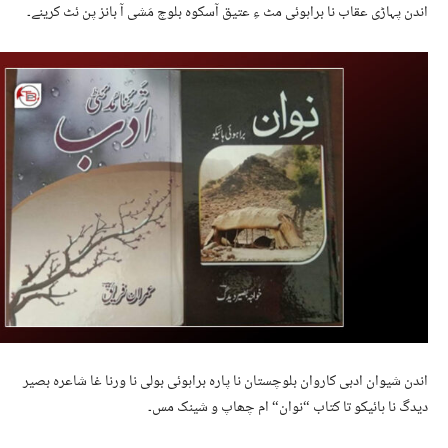
اندن پہاڑی عقاب نا براہوئی مٹ ءِ عتیق آسکوہ بلوچ مَشی آ بانز پن ئٹ کرینے۔
اندن شیوان ادبی کاروان بلوچستان نا پارہ براہوئی بولی نا ورنا غا شاعرہ بصیر
دیدگ نا ہائیکو تا کتاب “نوان“ ام چھاپ و شینک مس۔