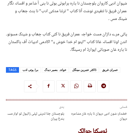
شیوان ادبی کاروان بلوچستان نا پارہ براہوئی بولی نا پنی آ شاعر و افسانہ نگار
عمران فریق نا تنقیدی نوشت آتا کتاب “ ترئنا مدئٹی ادب“ نا پنٹ چھاپ و
شینک مس ۔
یاتی مرے داڑان مست خواجہ عمران فریق نا کئی کتاب چھاپ و شینک مسونو۔
اندن اونا افسانہ غاتا کتاب “اینو ام خدا خوش ءِ“ اکادمی ادبیات آف پاکستان
نا پارہ غان صوبائی ایوارڈ ام رسینگا۔
عمران فریق
ڈاکٹر عنبرین مینگل
خواجہ بصیر دیدگ
براہوئی ادب
TAGS
مُستی
پدی
خضدار: شون ادبی دیوان نا پارہ غان مشاعرہ
بلوچستان جتا تدینی تیٹی زالبول تو اوار مسہ
دیوان
بندغ بیران
پُوسکنا حوالک