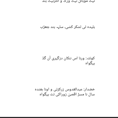
تیٹ موبائل نیٹ ورک و انٹرنیٹ بند
بلیدہ ٹی لشکر کشی، سلہہ بند جھڑپ
کوئٹہ: ورنا اس ننکان دزگیری آن گڈ
بیگواہ
خضدار: عبدالقدوس زرکزئی و اونا ہفتدہ
سال نا مسڑ اقصیٰ زوراکی ئٹ بیگواہ