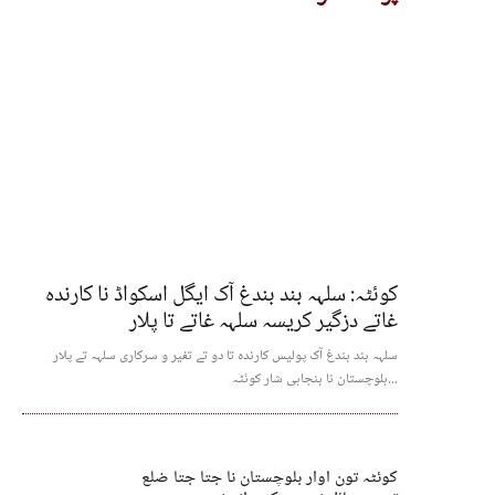
کوئٹہ: سلہہ بند بندغ آک ایگل اسکواڈ نا کارندہ
غاتے دزگیر کریسہ سلہہ غاتے تا پلار
سلہہ بند بندغ آک پولیس کارندہ تا دو تے تفیر و سرکاری سلہہ تے پلار
بلوچستان نا بنجاہی شار کوئٹہ...
کوئٹہ تون اوار بلوچستان نا جتا جتا ضلع