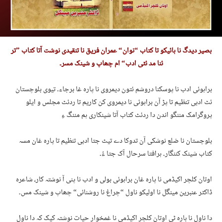
بصیر دیدگ نا ہائیکو تا کتاب “نوان“ عمران فریق نا تنقیدی نوشت آتا کتاب ”تر
ئنا مد ئٹی ادب“ ام چھاپ و شینک مسر۔
براہوئی ادب نا پوسکنا دروشم ئتون دیمروی نا پارہ غا برجاء۔ تیوی بلوچستان
ئٹ ادبی تنظیم تا پڑ آن براہوئی نا دیمروی کن کاریم تا ردئٹ مجلس و ایلو
پروگرامک مننگو اندن دا ردئٹ کتاب آتا شینکاری ہم مننگ ءِ
بلوچستان نا ضلع نوشکی آن تدوکا دے تیٹ جتا ادبی تنظیم تا پارہ غان مسہ
کتاب شینک کننگار۔ ہرافتا سرحال آک جتا ءُ۔
اوتان کلچر اکیڈمی نا پارہ غان براہوئی بولی و ادب نا پنی آ نوشتہ کار، شاعرہ
ڈاکٹر عنبرین مینگل نا اولیکو ناول “چراغ نا روشنائی“ چھاپ و شینک مس۔
دا ناول نا بارہ ٹی اوتان کلچر اکیڈمی نا غمخوار حیات نوشتہ کیک کہ دا ناول