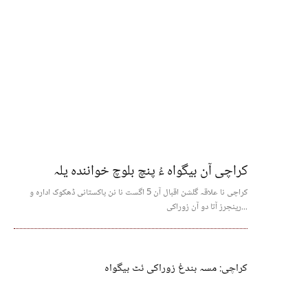
کراچی آن بیگواہ ءُ پنچ بلوچ خوانندہ یلہ
کراچی نا علاقہ گلشن اقبال آن 5 اگست نا نن پاکستانی ڈھکوک ادارہ و
رینجرز آتا دو آن زوراکی...
کراچی: مسہ بندغ زوراکی ئٹ بیگواہ