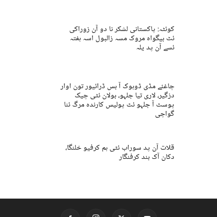
کوئٹہ: پاکستانی لشکر نا دو آن زوراکی
ئٹ بیگواہ مروک مسہ زالبول اسہ ہفتہ
ئسے آن پد یلہ
چاغئے مڈی ڈوہوک آ بس ڈرائیور تون اوار
دزگیر، لاری تیا جلہو، بولان ئٹی چیک
پوسٹ آ جلہو ئٹ پولیس کارندہ مرگ ئنا
گواچی
قلات آن پد سوراب ئٹی ہم کرفیو خلنگا،
دکان آک بند کرفنگار