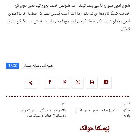
شون ادبی دیوان نا پنے بنسا تینکہ اسہ شونس خنسا برور تینا لمئی دوی کن
خذمت کننگ نا زمواری تے ہفور، دا اسہ اُست پُدینی ئسے کہ خضدار نا پڑا شون
ادبی دیوان تینا بیرکے جھک کرینے او بلوچ قومے دانا سیخا ٹی سلینگ کن کلہو
کننگے۔
شون ادبی دیوان خضدار
TAGS
مُستی
پدی
چاگڑد انت ئسے؟ – ارشد نذیر | سدرہ اقبال
ڈاکٹر عنبرین مینگل نا ناول “چراغ نا
بلوچ
روشنائی“ چھاپ و شینک مس
پُوسکنا حوالک