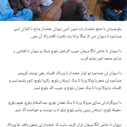
بلوچستان نا ضلع خضدار ئٹ شون ادبی دیوان خضدار شاخ نا کنڈان اسے
مشاعرہ نا دیوان ئس اڈ تننگا ہرانا بناء تلاوت کلام پاک آن مس۔
دا دیوان نا خاص انگا مہمان حبیب الرحمٰن بلوچ ئسک و دیوان نا کماشی ءِ
شاعر محمد انور بلسُم کرے۔
دا دیوان ٹی مشاعرہ تو اوار خضدار نا ورناک افسانہ بھی نوشتہ کریسُر۔
مشاعرہ ٹی شعر پاروکا ورنا تا پنک ارسلان بلوچ، زکریا بلوچ، انور بلسم ئسر و
افسانہ پاروکا ورنا تا پنک عمران بلوچ و حبیب اللہ بلوچ ئسر۔
دا پروگرام ٹی ساڑی مروکا ورنا تا پنک نعمان بلوچ، عبدالسلام بلوچ، نعیم بلوچ،
حفیظ بلوچ، ارسلان زہری، یاسر بلوچ ایلو ادب دوست و خوانندہ آک ئسر۔
دیوان نا خاص انگا مہمان تران کرسہ پارے کہ خضدار ٹی شعور یافتہ غا ورناک