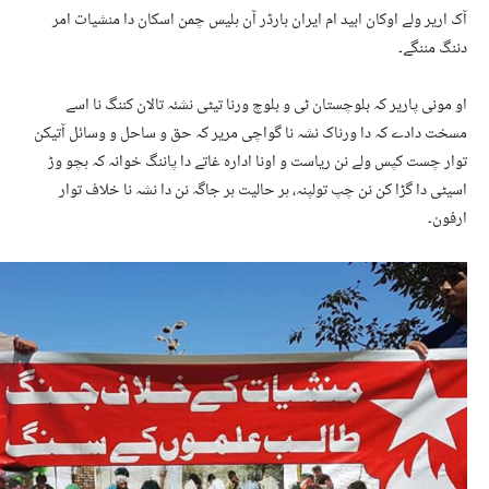
آک اریر ولے اوکان ابید ام ایران بارڈر آن ہلیس چمن اسکان دا منشیات امر
دننگ مننگے۔
او مونی پاریر کہ بلوچستان ٹی و بلوچ ورنا تیٹی نشئہ تالان کننگ نا اسے
مسخت دادے کہ دا ورناک نشہ نا گواچی مریر کہ حق و ساحل و وسائل آتیکن
توار چست کپس ولے نن ریاست و اونا ادارہ غاتے دا پاننگ خوانہ کہ ہچو وڑ
اسیٹی دا گڑا کن نن چپ تولپنہ، ہر حالیت ہر جاگہ نن دا نشہ نا خلاف توار
ارفون۔