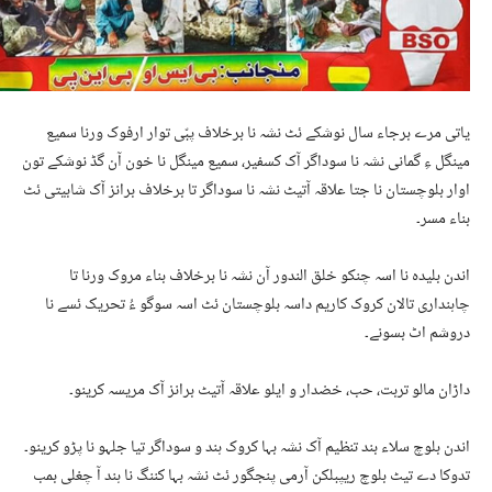
یاتی مرے برجاء سال نوشکے ئٹ نشہ نا برخلاف پبّی توار ارفوک ورنا سمیع
مینگل ءِ گمانی نشہ نا سوداگر آک کسفیر، سمیع مینگل نا خون آن گڈ نوشکے تون
اوار بلوچستان نا جتا علاقہ آتیٹ نشہ نا سوداگر تا برخلاف برانز آک شابیتی ئٹ
بناء مسر۔
اندن بلیدہ نا اسہ چنکو خلق الندور آن نشہ نا برخلاف بناء مروک ورنا تا
چاہنداری تالان کروک کاریم داسہ بلوچستان ئٹ اسہ سوگو ءُ تحریک ئسے نا
دروشم اٹ بسونے۔
داڑان مالو تربت، حب، خضدار و ایلو علاقہ آتیٹ برانز آک مریسہ کرینو۔
اندن بلوچ سلاء بند تنظیم آک نشہ بہا کروک ہند و سوداگر تیا جلہو نا پڑو کرینو۔
تدوکا دے تیٹ بلوچ ریپبلکن آرمی پنجگور ئٹ نشہ بہا کننگ نا ہند آ چغلی بمب