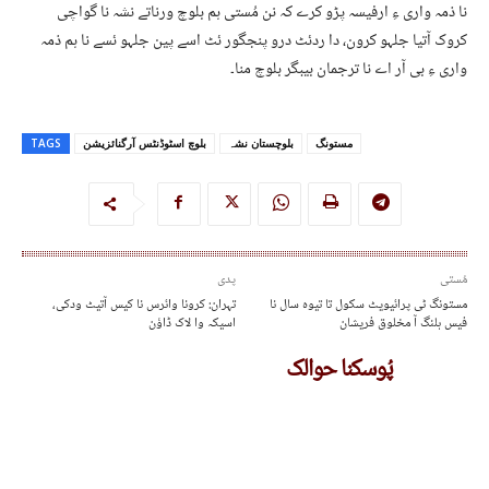
نا ذمہ واری ءِ ارفیسہ پڑو کرے کہ نن مُستی ہم بلوچ ورناتے نشہ نا گواچی
کروک آتیا جلہو کرون، دا ردئٹ درو پنجگور ئٹ اسے پین جلہو ئسے نا ہم ذمہ
واری ءِ بی آر اے نا ترجمان بیبگر بلوچ منا۔
مستونگ
بلوچستان نشہ
بلوچ اسٹوڈنٹس آرگنائزیشن
TAGS
مُستی
پدی
مستونگ ٹی پرائیویٹ سکول تا تیوہ سال نا
تہران: کرونا وائرس نا کیس آتیٹ ودکی،
فیس ہلنگ آ مخلوق فریشان
اسیکہ وا لاک ڈاؤن
پُوسکنا حوالک