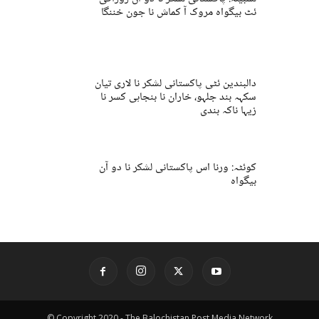
ئٹ بیگواہ مروک آ کماش نا جون خننگا
دالبندین ئٹی پاکستانی لشکر نا لاری تیان
سکہہ بند جلہو، خاران نا بنجاہی کسر نا
زیہا ناکہ بندی
کوئٹہ: ورنا اس پاکستانی لشکر نا دو آن
بیگواہ
© Copyright 2020 - The Balochistan Post Media Network