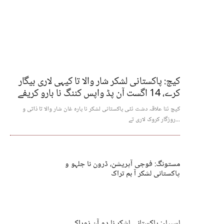
کیچ: پاکستانی لشکر شار والا تا کیہی لاری بیگار
کرے، 14 اگست آن پڈ واپس کننگ نا بارو کریفے
کیچ ئنا علاقہ دشت ئٹی پاکستانی لشکر نا پارہ غان شار والا تا ذاتی و
روزگار کروک لاری تے...
مستونگ: فوجی آپریشن، ڈرون نا جلہو و
پاکستانی لشکر آ بم تراک
لسبیلہ: پاکستانی لشکر نا دو آن زوراکی