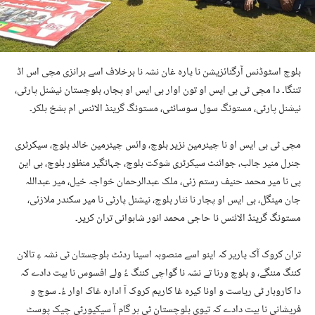
بلوچ اسٹوڈنس آرگنائزیشن نا پارہ غان نشہ نا برخلاف اسے برانزی مچی اس اڈ
تننگا۔ دا مچی ٹی بی ایس او تون اوار بی ایس او پجار، بلوچستان نیشنل پارٹی،
نیشنل پارٹی، مستونگ سول سوسائٹی، مستونگ گرینڈ الائنس ام بشخ ہلکر۔
مچی ٹی بی ایس او نا چیئرمین نزیر بلوچ، وائس چیئرمین خالد بلوچ، سیکرٹری
جنرل منیر جالب، جوائنٹ سیکرٹری شوکت بلوچ، جہانگیر منظور بلوچ، بی این
پی نا میر محمد حنیف رستم زئی، ملک عبدالرحمان خواجہ خیل، میر عبداللہ
جان مینگل، بی ایس او پجار نا نثار بلوچ، نیشنل پارٹی نا میر سکندر ملازئی،
مستونگ گرینڈ الائنس نا حاجی محمد انور شاہوانی تران کریر۔
تران کروک آک پاریر کہ اینو اسے منصوبہ اسینا ردئٹ بلوچستان ٹی نشہ ءِ تالان
کننگ مننگے، و بلوچ ورنا تے نشہ نا گواچی کننگ ءُ ولے افسوس نا ہیت دادے کہ
دا کاروبار ٹی ریاست و اونا کیرہ غا کاریم کروک آ ادارہ غاک اوار ءُ۔ سوج و
فریشانی نا ہیت دادے کہ تیوی بلوچستان ٹی ہر گام آ سیکیورٹی چیک پوسٹ