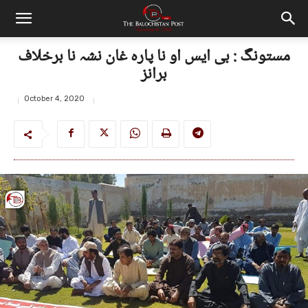
مستونگ : بی ایس او نا پارہ غان نشہ نا برخلاف
برانز
October 4, 2020