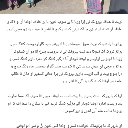
تربت نا علاقہ ہیرونک ٹی اِرا ورنا تا بے سوب خون نا بر خلاف اوفتا اُرا والاک و
علاقہ آن تعلقدار نیاڑی چناک ڈپٹی کمشنر کیچ نا آفس نا مونا برانز و مچی کریر۔
برانز نا راہشونک تربت سول سوسائٹی نا کنوینئر سید گلزار دوست کننگ ئس،
برانز کروک آک تدوکا دے تیٹ ہیرونک ٹی نا دروست بندغ آتا دو آن کسفوک آ
ورنا تا فوٹو تے ارفیسر و اوفتا ڈودار آتا دزگیر کننگ کن نعرہ بازی کننگ ئسر، و
برانز و مچی آن سول سوسائٹی نا کنویںئر سید گلزار دوست، ماہ رنگ بلوچ و
درا بلوچ ہیت و گپ کریسہ پاریر ہیرونک ٹی ہرا چناتے کسفیر او مڈل نا طالب
علم ئسر اوفتا کسفنگ درندگی نا انتہاء ءِ۔
اوفک پاریر کہ است ہسونی نا ہیت دادے نہ اوفتا خون ئنا سوب آک سما تمار نہ
بند و بست ادارہ اوفتا ڈودار آتے دزگیر کننگ کرے، ننے داسکان دا سما اف کہ او
ہڑتوما طالب علم آتے انتئے و دیر کسیفے۔
او پاریر کہ دا ہڑتوماک خوانندہ ئسر و اوفتا کس ئتون ہڷ و تس الو اوفتے