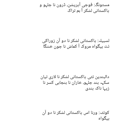
مستونگ: فوجی آپریشن، ڈرون نا جلہو و
پاکستانی لشکر آ بم تراک
لسبیلہ: پاکستانی لشکر نا دو آن زوراکی
ئٹ بیگواہ مروک آ کماش نا جون خننگا
دالبندین ئٹی پاکستانی لشکر نا لاری تیان
سکہہ بند جلہو، خاران نا بنجاہی کسر نا
زیہا ناکہ بندی
کوئٹہ: ورنا اس پاکستانی لشکر نا دو آن
بیگواہ