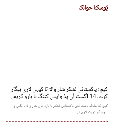
پُوسکنا حوالک
کیچ: پاکستانی لشکر شار والا تا کیہی لاری بیگار
کرے، 14 اگست آن پڈ واپس کننگ نا بارو کریفے
کیچ ئنا علاقہ دشت ئٹی پاکستانی لشکر نا پارہ غان شار والا تا ذاتی و
روزگار کروک لاری تے...