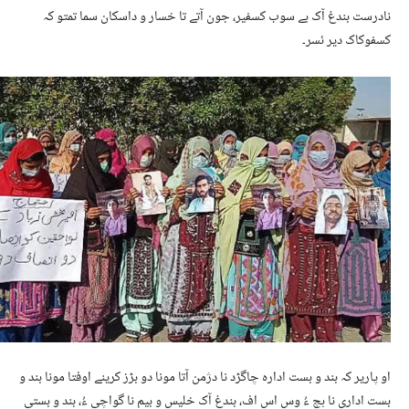
نادرست بندغ آک بے سوب کسفیر، جون آتے تا خسار و داسکان سما تمتو کہ
کسفوکاک دیر ئسر۔
او پاریر کہ بند و بست ادارہ چاگڑد نا دژمن آتا مونا دو بڑز کرینے اوفتا مونا بند و
بست اداری نا ہچ ءُ وس اس اف، بندغ آک خلیس و بیم نا گواچی ءُ، بند و بستی