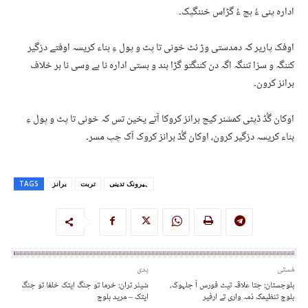
ادارہ پنی ءُ ہچ ءُ گڑاس خننگپک۔
اوفک پاریر کہ دمدستی وڑ ئٹ خونی تا پٹ و پول ءِ بناء کریسہ اوفتے دزگیر
کننگہ و سزا تننگہ اگہ دن کننگتو گڑا بند و بستی ادارہ نا بے وسی نا بر خلاف
برانز کرون۔
اوکان گُڈ ڈپٹی کمشنر کیچ برانز کروکا آتے یخین تس کہ خونی تا پٹ و پول ءِ
بناء کریسہ دزگیر کرون، اوکان گُڈ برانز کروک آک چپ مسر۔
ہیرونک تدینی
تربت
برانز
TAGS
مُستی
پدی
بلوچستان: جتا علاقہ تیٹ فورس آ جلہوک،
شیئر تران: خرما تو جنگ ایتک خلغا تو جنگ
بلوچ تنظیمک ذمہ واری تے ارفیر
ایتک – مرید بلوچ