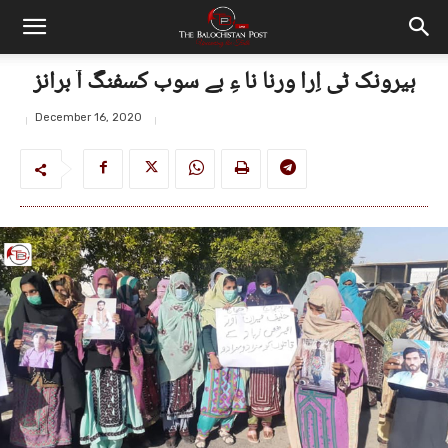
ہیرونک ٹی اِرا ورنا نا ءِ بے سوب کسفنگ آ برانز
December 16, 2020