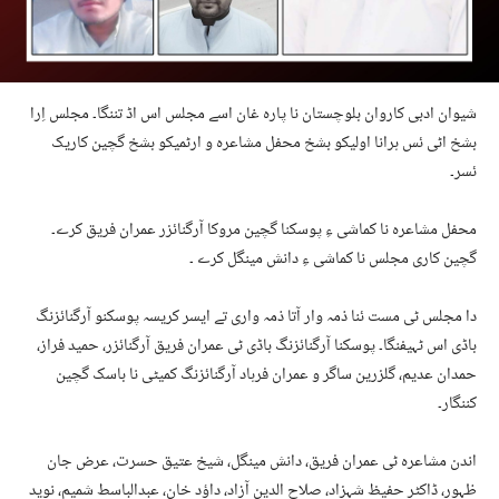
شیوان ادبی کاروان بلوچستان نا پارہ غان اسے مجلس اس اڈ تننگا۔ مجلس اِرا
بشخ اٹی ئس ہرانا اولیکو بشخ محفل مشاعرہ و ارٹمیکو بشخ گچین کاریک
ئسر۔
محفل مشاعرہ نا کماشی ءِ پوسکنا گچین مروکا آرگنائزر عمران فریق کرے۔
گچین کاری مجلس نا کماشی ءِ دانش مینگل کرے ۔
دا مجلس ٹی مست ئنا ذمہ وار آتا ذمہ واری تے ایسر کریسہ پوسکنو آرگنائزنگ
باڈی اس ٹہیفنگا۔ پوسکنا آرگنائزنگ باڈی ٹی عمران فریق آرگنائزر، حمید فراز،
حمدان عدیم، گلزرین ساگر و عمران فرہاد آرگنائزنگ کمیٹی نا باسک گچین
کننگار۔
اندن مشاعرہ ٹی عمران فریق، دانش مینگل، شیخ عتیق حسرت، عرض جان
ظہور، ڈاکٹر حفیظ شہزاد، صلاح الدین آزاد، داؤد خان، عبدالباسط شمیم، نوید