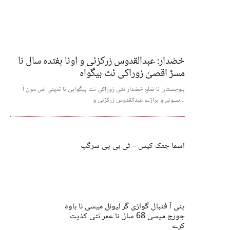
خضدار: عبدالقدوس زرکزئی و اونا ہفتدہ سال نا
مسڑ اقصیٰ زوراکی ئٹ بیگواہ
بلوچستان نا ضلع خضدار ئٹی زوراکی ئٹ بیگواہی نا تدینی اس مون آ
بسونے و ہراڑے عبدالقدوس زرکزئی و...
اسما جتک کیس – ٹی بی پی سرگپ
پنی آ فٹبال گوازی گر لیونل میسی نا باوہ
جورج میسی 68 سال نا عمر ئٹی کذیت
کرے