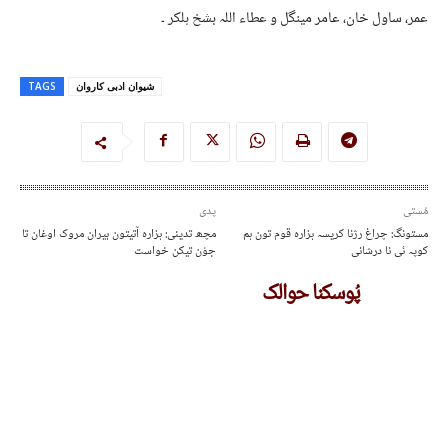
عمر، ساول خان، عامر مینگل و عطاء اللہ بشخ ہلکر ۔
شیوان ادبی کاروان
TAGS
مُستی
پدی
مستونگ: چراغ رژنا کریسہ ہزارہ قوم تون ہم
مچھ تدینی: ہزارہ آتیتون بیران مروک اوغان تا
کوپہ ئی نا درشانی
جوْن تیکن خواست
پُوسکنا حوالک