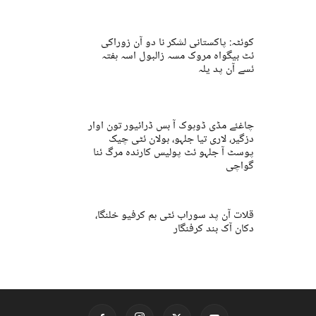
کوئٹہ: پاکستانی لشکر نا دو آن زوراکی
ئٹ بیگواہ مروک مسہ زالبول اسہ ہفتہ
ئسے آن پد یلہ
چاغئے مڈی ڈوہوک آ بس ڈرائیور تون اوار
دزگیر، لاری تیا جلہو، بولان ئٹی چیک
پوسٹ آ جلہو ئٹ پولیس کارندہ مرگ ئنا
گواچی
قلات آن پد سوراب ئٹی ہم کرفیو خلنگا،
دکان آک بند کرفنگار