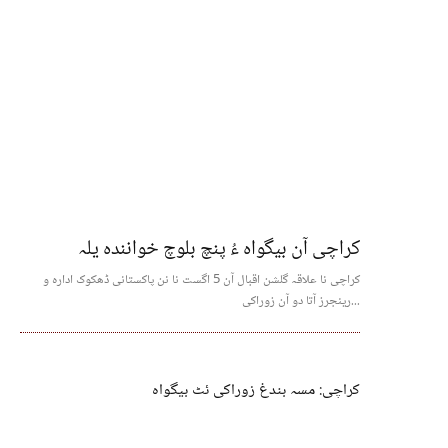
کراچی آن بیگواہ ءُ پنچ بلوچ خوانندہ یلہ
کراچی نا علاقہ گلشن اقبال آن 5 اگست نا نن پاکستانی ڈھکوک ادارہ و
رینجرز آتا دو آن زوراکی...
کراچی: مسہ بندغ زوراکی ئٹ بیگواہ