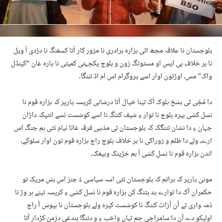
بلوچستان نا علاقہ مچھ اٹی ہزارہ برادری نا مزور کار آتا کسفنگ نا دڑدی آ ویل
نا بر خلاف بی ایس او مستونگ زون و بلوچ یکجہتی کمیٹی نا پارہ غان “کینڈل
واک” مس، اوڑتون اوار اسے پروگرام اس ام اڈ تننگا۔
دا مُچّی ٹی بشخ ہلوک آک تینا خیال آتا درشانی کریسہ پاریر کہ ہزارہ قوم نا
نسل کشی بیرہ بلوچ نا توار ءِ شیف کننگ نا اسے کوشست ئسے انتیکہ داڑان
جہان ءِ دا نشان تننگک کہ بلوچستان ٹی مذہبی فرقہ غاتا نیام ئٹی ہم جنگ اس
ارے، ولے دا ظلم و زوراکی نا بر خلاف بلوچ راج ہزارہ قوم تون اوار سلوکے،
اندن ہزارہ قوم نا نسل کشی آ ہم خڑینک وہیفک۔
مونی پاریر کہ ہراتم کہ بلوچستان ئٹی اسہ سیاسی ءُ جنز اس بش مریک تو
حکمران آک دا توارے پد بٹنگ کِن ہزارہ قوم نا نسل کشی ءِ کریسہ تینے ہر وڑ نا
ذمہ واری تے آن آزات کننگ نا کوشست کیرہ ولے بلوچستان نا بیوس آ راج
اولیکو دے آن دا سامراجی چم تیان واخب ءِ و دننگا بندغی دژمن کڑدار آتا