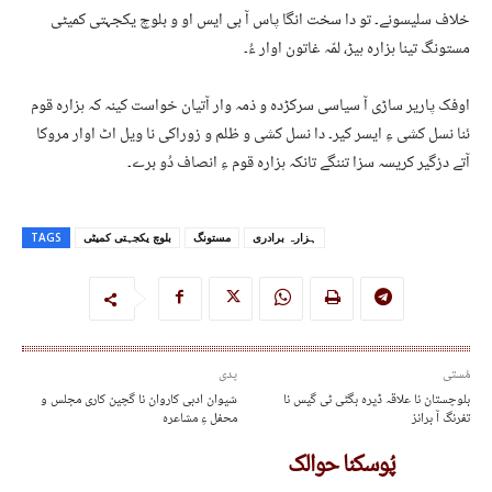
خلاف سلیسونے۔ تو دا سخت انگا پاس آ بی ایس او و بلوچ یکجہتی کمیٹی
مستونگ تینا ہزارہ ہیڑ، لمّہ غاتون اوار ءُ۔
اوفک پاریر ساڑی آ سیاسی سرکڑدہ و ذمہ وار آتیان خواست کینہ کہ ہزارہ قوم
ئنا نسل کشی ءِ ایسر کیر۔ دا نسل کشی و ظلم و زوراکی نا ویل اٹ اوار مروکا
آتے دزگیر کریسہ سزا تننگے تانکہ ہزارہ قوم ءِ انصاف دُو برے۔
ہزارہ برادری
مستونگ
بلوچ یکجہتی کمیٹی
TAGS
مُستی
پدی
بلوچستان نا علاقہ ڈیرہ بگٹی ٹی گیس نا
شیوان ادبی کاروان نا گچین کاری مجلس و
تفرنگ آ برانز
محفل ءِ مشاعرہ
پُوسکنا حوالک