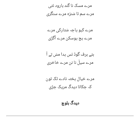
مرے مسک نا گند بارود ئٹی
مرے سم تا شنزہ مرے سنگری
مرے کپو پاچہ شتارکی مرے
مرے پچ پوسکن مرے آگڑی
بٹے برف گوڈ ئس پدا مش تے آ
مرے سیڷ نا نن مرے خاخری
مرے خیال پختہ نادے ٹک تون
کہ چکاتا دیدگ مریک چڑی
دیدگ بلوچ