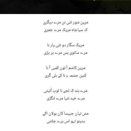
مرین شور ئٹی نن مرے دیگری
کہ سیاچاہ مریک مرے جمری
مریک سگار دو ئٹی یار نا
مرے ساتوی بس مرے پر پڑی
مرین کاشم آ تون کمبی آ نا
کنین چشمہ ءِ نا کے ہلی گری
مرے پند کہ لجے نا لوپ آتیٹی
مرے خید نتیا مرے لنگڑی
مش تیان جپیسا کان بولان اکے
پدینو تہو اس برے چلتنی