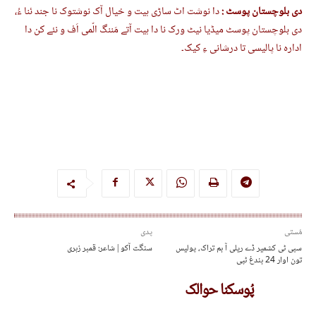
دی بلوچستان پوسٹ :
دا نوشت اٹ ساڑی ہیت و خیال آک نوشتوک نا جند ئنا ءُ،
دی بلوچستان پوسٹ میڈیا نیٹ ورک نا دا ہیت آتے مَننگ الّمی اَف و نئے کن دا
ادارہ نا پالیسی تا درشانی ءِ کیک۔
مُستی
پدی
سبی ٹی کشمیر ڈے ریلی آ بم تراک، پولیس
سنگت آکو | شاعر: قمبر زہری
تون اوار 24 بندغ ٹپی
پُوسکنا حوالک