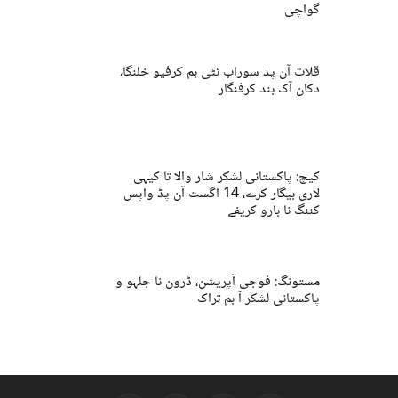
گواچی
قلات آن پد سوراب ئٹی ہم کرفیو خلنگا،
دکان آک بند کرفنگار
کیچ: پاکستانی لشکر شار والا تا کیہی
لاری بیگار کرے، 14 اگست آن پڈ واپس
کننگ نا بارو کریفے
مستونگ: فوجی آپریشن، ڈرون نا جلہو و
پاکستانی لشکر آ بم تراک