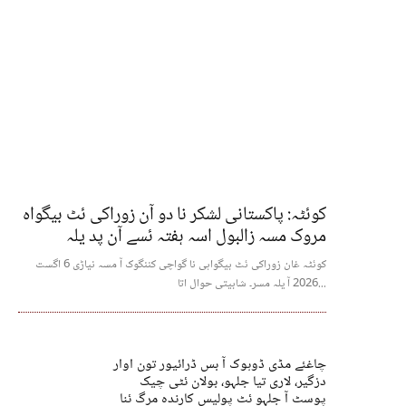
کوئٹہ: پاکستانی لشکر نا دو آن زوراکی ئٹ بیگواہ
مروک مسہ زالبول اسہ ہفتہ ئسے آن پد یلہ
کوئٹہ غان زوراکی ئٹ بیگواہی نا گواچی کننگوک آ مسہ نیاڑی 6 اگست
2026 آ یلہ مسر۔ شابیتی حوال اتا...
چاغئے مڈی ڈوہوک آ بس ڈرائیور تون اوار
دزگیر، لاری تیا جلہو، بولان ئٹی چیک
پوسٹ آ جلہو ئٹ پولیس کارندہ مرگ ئنا