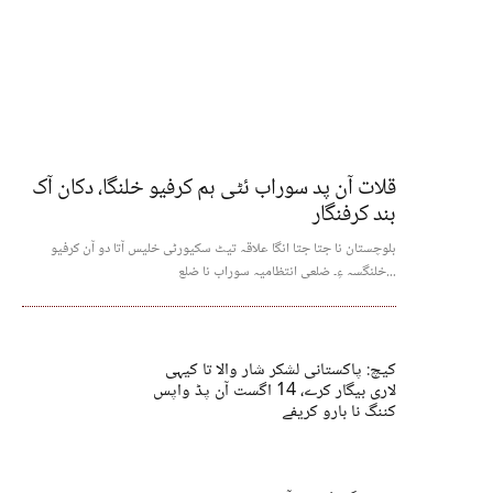
قلات آن پد سوراب ئٹی ہم کرفیو خلنگا، دکان آک
بند کرفنگار
بلوچستان نا جتا جتا انگا علاقہ تیٹ سکیورٹی خلیس آتا دو آن کرفیو
خلنگسہ ءِ۔ ضلعی انتظامیہ سوراب نا ضلع...
کیچ: پاکستانی لشکر شار والا تا کیہی
لاری بیگار کرے، 14 اگست آن پڈ واپس
کننگ نا بارو کریفے