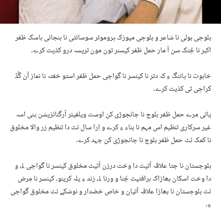
بلوچی بولی نا شاعر و بلوچی میوزک پروموٹر سوسائٹی نا بنجائی باسک ظفر
اکبر نا چُنک سن آ مار حمل ظفر کیسنر تون مون تریسہ درو کذیت کرے۔
خاہوت نا پاننگ ءِ کہ دتر نا کینسر نا گواچی حمل ظفر استو خفتہ نا نماز آن گُڈ
کراچی ٹی کذیت کرے۔
یاتی مرے حمل ظفر بلوچ نا جانجوڑی کن اوست ویلفیئر آرگنائزیشن پنی اسہ
غیر سرکاری تنظیم اس مہم نا بناء ءِ کرے و اِرا سال ئٹ دا تنظیم زر والا مخلوق
نا کمک ئٹ حمل ظفر بلوچ نا جانجوڑی کن جہد کرے۔
بلوچستان نا جتا علاقہ آتیٹ دا وخت درزن آتیٹ مخلوق کینسر نا گواچی ءُ، و
دا وخت اسکان بھازاک ہرافتیٹ چُنا و ورنا ءُ، زند ءِ یلہ کرینو۔ کینسر نا مرض
ئٹ بلوچستان نا بھازا علاقہ آتیان و خاص خضدار و نوشکے ئٹ مخلوق گواچی
ءِ۔