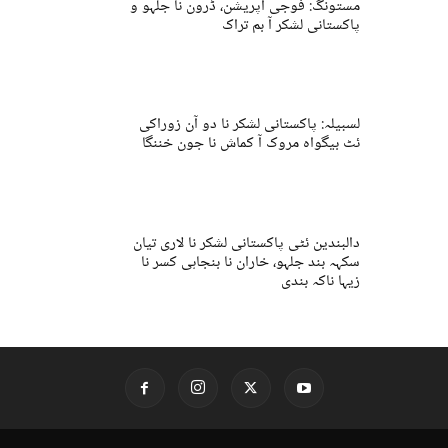
مستونگ: فوجی آپریشن، ڈرون نا جلہو و
پاکستانی لشکر آ بم تراک
لسبیلہ: پاکستانی لشکر نا دو آن زوراکی
ئٹ بیگواہ مروک آ کماش نا جون خننگا
دالبندین ئٹی پاکستانی لشکر نا لاری تیان
سکہہ بند جلہو، خاران نا بنجاہی کسر نا
زیہا ناکہ بندی