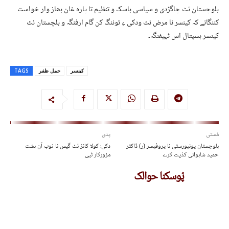
بلوچستان ئٹ چاگڑدی و سیاسی باسک و تنظیم تا پارہ غان بھاز وار خواست
کننگانے کہ کینسر نا مرض ئٹ ودکی ءِ توننگ کن گام ارفنگہ و بلچستان ئٹ
کینسر ہسپتال اس ٹہیفنگہ۔
کینسر
حمل ظفر
TAGS
مُستی
پدی
بلوچستان یونیورسٹی نا پروفیسر (ر) ڈاکٹر
دکی: کولا کانڑ ئٹ گیس نا ثوب آن ہشت
حمید شاہوانی کذیت کرے
مزورکار ٹپی
پُوسکنا حوالک