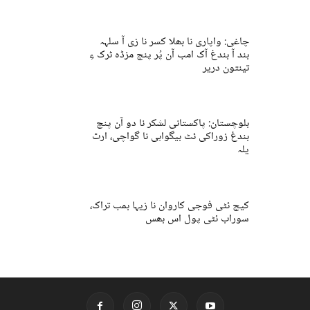
چاغی: واپاری نا بھلا کسر نا زی آ سلہہ
بند آ بندغ آک امب آن پُر پنچ مزڈہ ٹرک ءِ
تینتون دریر
بلوچستان: پاکستانی لشکر نا دو آن پنچ
بندغ زوراکی ئٹ بیگواہی نا گواچی، ارٹ
یلہ
کیچ ئٹی فوجی کاروان نا زیہا بمب تراک،
سوراب ئٹی پول اس بھس