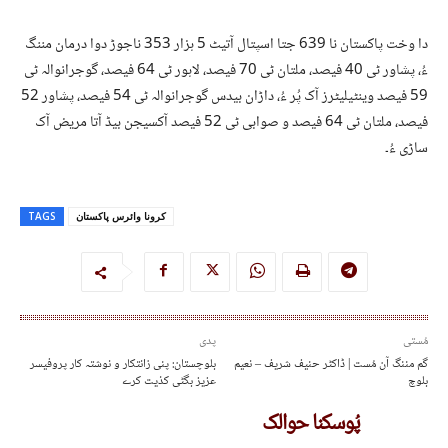
دا وخت پاکستان نا 639 جتا اسپتال آتیٹ 5 ہزار 353 ناجوڑ دوا درمان مننگ
ءُ، پشاور ٹی 40 فیصد، ملتان ٹی 70 فیصد، لاہور ٹی 64 فیصد، گوجرانوالہ ٹی
59 فیصد وینٹیلیٹرز آک پُر ءُ، داڑان بیدس گوجرانوالہ ٹی 54 فیصد، پشاور 52
فیصد، ملتان ٹی 64 فیصد و صوابی ٹی 52 فیصد آکسیجن بیڈ آتا مریض آک
ساڑی ءُ۔
کرونا وائرس پاکستان
TAGS
مُستی
پدی
گم مننگ آن مُست | ڈاکٹر حنیف شریف – نعیم
بلوچستان: پنی زانتکار و نوشتہ کار پروفیسر
بلوچ
عزیز بگٹی کذیت کرے
پُوسکنا حوالک