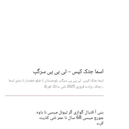
اسما جتک کیس – ٹی بی پی سرگپ
اسما جتک کیس ٹی پی بی سرگپ بلوچستان نا ضلع خضدار نا ہندی اسما
جتک، ہرادے فروری 2025 ئٹی سانگ تفرنگ...
پنی آ فٹبال گوازی گر لیونل میسی نا باوہ
جورج میسی 68 سال نا عمر ئٹی کذیت
کرے