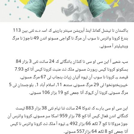
پاکستان نا نیشنل کمانڈ اینڈ آپریشن سینٹر پارینے کہ اسہ دے ئٹی پین 113
بندغ کرونا وائرس نا سوب آن مرگ نا گواچی مسونو اندن 49 ناجوڑ نا مرگ
وینٹیلیٹر آ مسونے۔
سہہ شمبے آ این سی او سی نا کنڈان پاننگانے کہ 24 سائت ئٹی 3 ہزار 84
پسکونو کرونا کیس رپورٹ مسونے ملک ئٹ مثبت کرونا کیس آتا کچ 7.93
فیصد ءِ، کرونا نا سوب آن تیوہ آتیان زیات پنجاب ٹی 67 مرگ مسونے،
خیبرپختونخوا ٹی 29 مرگ مسونے، سندھ 11، اسلام آباد 1، بلوچستان ٹی 5
مرگ مسونے، کرونا آن کہوک آتا جمعی کچ 19 ہزار 106 مسونے۔
این سی او سی پارے کہ تدوکا 24 سائت ئنا نیام ئٹی 38 ہزار 883 ٹیسٹ
کننگانے اندن فعال کیس آتا کچ 78 ہزار 959 اسکا سر مسونے، کرونا وائرس آن
جوڑ مروکا تا کچ 7 لکھ 66 ہزار 492 ءِ، تیوہ آ ملک ئٹ کرونا وائرس نا کیس
آتا جمعی کچ 8 لکھ 64 ہزار557 مسونے۔