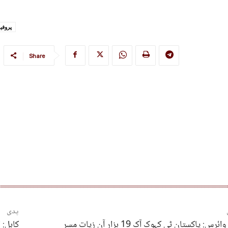
پروفی
Share
پدی
ئرس: پاکستان ٹی کہوک آک 19 ہزار آن زیات مسر