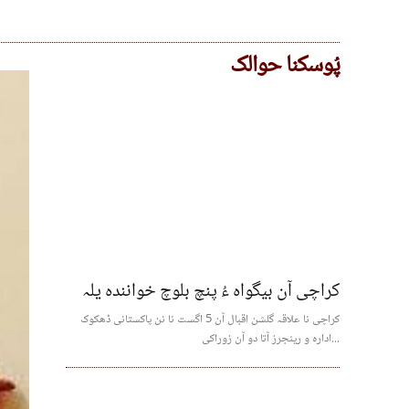
پُوسکنا حوالک
کراچی آن بیگواہ ءُ پنچ بلوچ خوانندہ یلہ
کراچی نا علاقہ گلشن اقبال آن 5 اگست نا نن پاکستانی ڈھکوک
ادارہ و رینجرز آتا دو آن زوراکی...