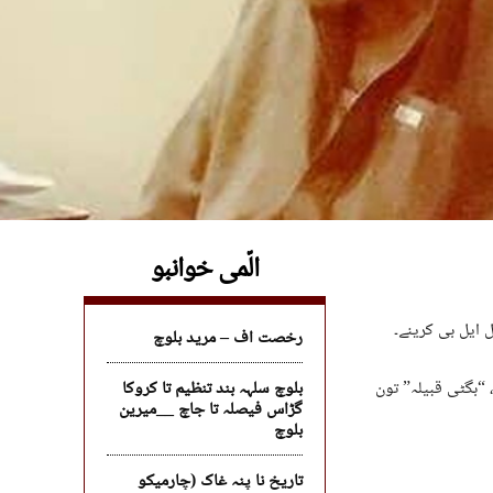
الّمی خوانبو
 ایل بی کرینے۔
رخصت اف – مرید بلوچ
“بگٹی قبیلہ” تون
بلوچ سلہہ بند تنظیم تا کروکا
گڑاس فیصلہ تا جاچ __میرین
بلوچ
تاریخ نا پنہ غاک (چارمیکو