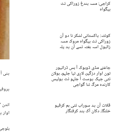
کراچی: مسہ بندغ زوراکی ئٹ
بیگواہ
کوئٹہ: پاکستانی لشکر نا دو آن
زوراکی ئٹ بیگواہ مروک مسہ
زالبول اسہ ہفتہ ئسے آن پد یلہ
چاغئے مڈی ڈوہوک آ بس ڈرائیور
تون اوار دزگیر، لاری تیا جلہو، بولان
پنی آ 
ئٹی چیک پوسٹ آ جلہو ئٹ پولیس
کارندہ مرگ ئنا گواچی
پروفیس
اندن “
قلات آن پد سوراب ئٹی ہم کرفیو
خلنگا، دکان آک بند کرفنگار
اوار پ
بلوچی 