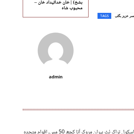
بشخ) | خان خدائیداد خان –
محبوب شاہ
سر عزیز بگٹی
TAGS
admin
کابل: اسکول تراک ئٹ بیران مروک آتا کچھ 50 مس، اقوام متحدہ