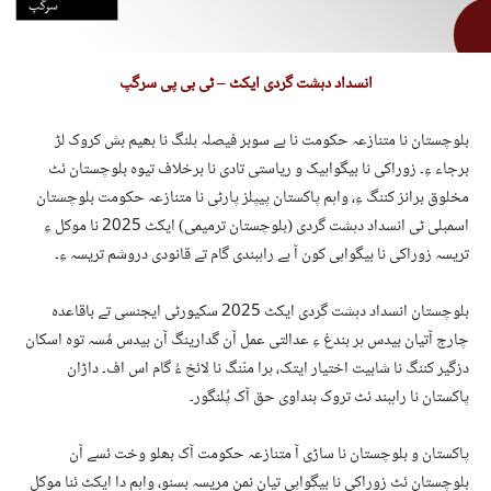
انسداد دہشت گردی ایکٹ – ٹی بی پی سرگپ
بلوچستان نا متنازعہ حکومت نا بے سوبر فیصلہ ہلنگ نا بھیم بش کروک لڑ
برجاء ءِ۔ زوراکی نا بیگواہیک و ریاستی تادی نا برخلاف تیوہ بلوچستان ئٹ
مخلوق برانز کننگ ءِ، واہم پاکستان پیپلز پارٹی نا متنازعہ حکومت بلوچستان
اسمبلی ٹی انسداد دہشت گردی (بلوچستان ترمیمی) ایکٹ 2025 نا موکل ءِ
تریسہ زوراکی نا بیگواہی کون آ بے راہبندی گام تے قانودی دروشم تریسہ ءِ۔
بلوچستان انسداد دہشت گردی ایکٹ 2025 سکیورٹی ایجنسی تے باقاعدہ
چارج آتیان بیدس ہر بندغ ءِ عدالتی عمل آن گدارینگ آن بیدس مُسہ توہ اسکان
دزگیر کننگ نا شابیت اختیار ایتک، ہرا منّنگ نا لائخ ءُ گام اس اف۔ داڑان
پاکستان نا راہبند ئٹ تروک بنداوی حق آک پُلنگور۔
پاکستان و بلوچستان نا ساڑی آ متنازعہ حکومت آک بھلو وخت ئسے آن
بلوچستان ئٹ زوراکی نا بیگواہی تیان نمن مریسہ بسنو، واہم دا ایکٹ ئنا موکل