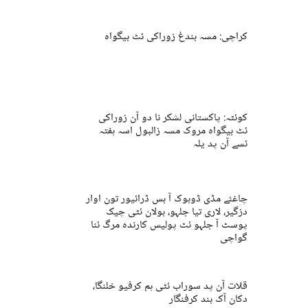
کراچی: مسہ بندغ زوراکی ئٹ بیگواہ
کوئٹہ: پاکستانی لشکر نا دو آن زوراکی
ئٹ بیگواہ مروک مسہ زالبول اسہ ہفتہ
ئسے آن پد یلہ
چاغئے مڈی ڈوہوک آ بس ڈرائیور تون اوار
دزگیر، لاری تیا جلہو، بولان ئٹی چیک
پوسٹ آ جلہو ئٹ پولیس کارندہ مرگ ئنا
گواچی
قلات آن پد سوراب ئٹی ہم کرفیو خلنگا،
دکان آک بند کرفنگار