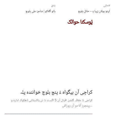
مُستی
پدی
اینو بولان زیبا ءِ – حانل بلوچ
ہالو گلاکو | شاعر: علی بلوچ
پُوسکنا حوالک
کراچی آن بیگواہ ءُ پنچ بلوچ خوانندہ یلہ
کراچی نا علاقہ گلشن اقبال آن 5 اگست نا نن پاکستانی ڈھکوک ادارہ و
رینجرز آتا دو آن زوراکی...