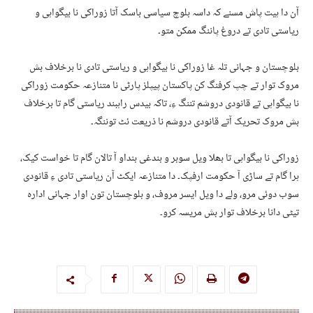
آن دا ہیت پاش مسنے کہ داسہ بلوچ سیاسی باسک آتا زوراکی نا بیگواہی و
ریاستی تادی تے دروغ پاننگ ممکن متو۔
بلوچستان و جہانی تلہ غا زوراکی نا بیگواہی و ریاستی تادی نا برخلاف بش
مروک توار تے چپ کرفنگ کن پاکستان پیپلز پارٹی نا متنازعہ حکومت زوراکی
نا بیگواہی تے قانودی دروشم تننگ ءِ، تاکہ بیدس راہبند ریاستی گام تا برخلاف
بش مروک تحریک آتے قانودی دروشم نا ذریعت ئٹ توننگہ۔
زوراکی نا بیگواہی تا بھلا ویل سوبر و بندغی بنداو آ تالان گام تا خواست کیک،
ہرا گام تے ساڑی آ حکومت ارفپک۔ دا متنازعہ ایکٹ آن ریاستی تادی ءِ قانودی
سوب دوئی مرو، ولے دا ویل ایسر مروف، و بلوچستان تون اوار جہانی ادارہ
تیٹی دانا برخلاف توار بش مریسہ کرو۔