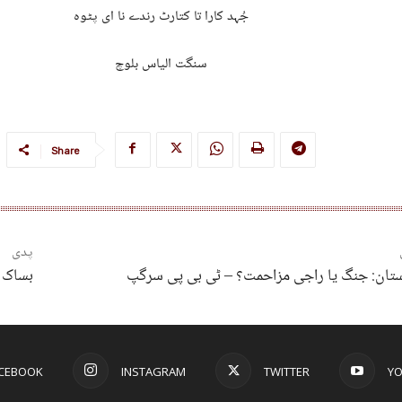
جُہد کارا تا کتارٹ رندے نا ای پٹوہ
سنگت الیاس بلوچ
Share
پدی
تان: جنگ یا راجی مزاحمت؟ – ٹی بی پی سرگپ
بساک ن
CEBOOK
INSTAGRAM
TWITTER
Y