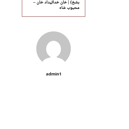
بشخ) | خان خدائیداد خان –
محبوب شاہ
admin1