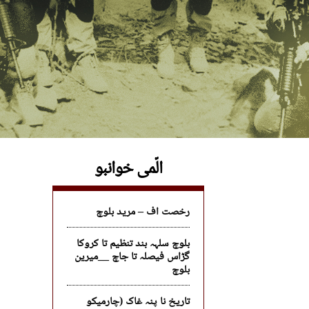
الّمی خوانبو
رخصت اف – مرید بلوچ
بلوچ سلہہ بند تنظیم تا کروکا
گڑاس فیصلہ تا جاچ __میرین
بلوچ
تاریخ نا پنہ غاک (چارمیکو