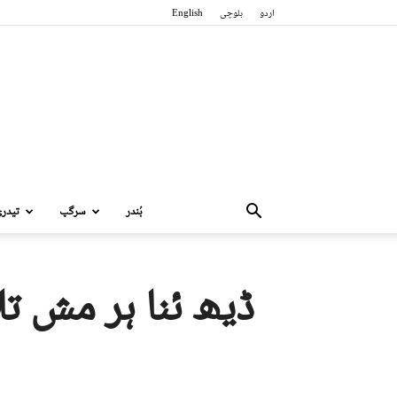
اردو
بلوچی
English
بُندر
سرگپ
تیدر
ڈیھ ئنا ہر مش ت