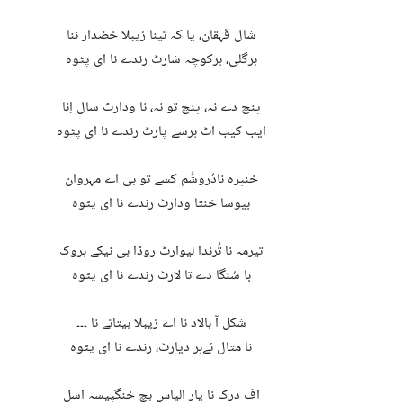
شال قہقان، یا کہ تینا زیبلا خضدار ئنا
ہرگلی، ہرکوچہ شارٹ رندے نا ای پٹوہ
پنچ دے نہ، پنچ تو نہ، نا ودارٹ سال اِنا
ایب کیب اٹ ہرسے پارٹ رندے نا ای پٹوہ
خنپرہ نادُروشُم کسے تو ہی اے مہروان
بیوسا خنتا ودارٹ رندے نا ای پٹوہ
تیرمہ نا تُرندا لیوارٹ روڈا ہی نیکے ہروک
با سُنگا دے تا لارٹ رندے نا ای پٹوہ
شکل آ بالاد نا اے زیبلا ہیتاتے نا ۔۔۔
نا مثال ئےہر دیارٹ، رندے نا ای پٹوہ
اف درک نا یار الیاس ہچ خنگپیسہ اسل