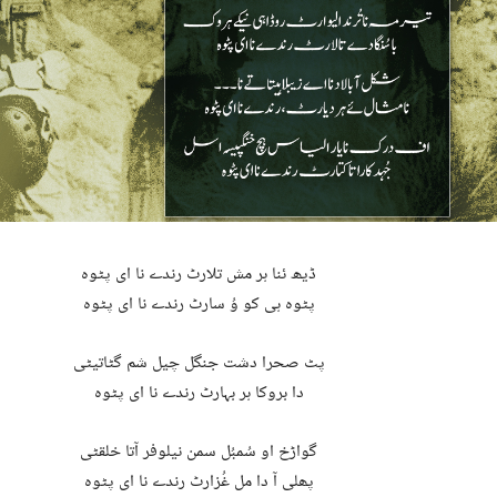
ڈیھ ئنا ہر مش تلارٹ رندے نا ای پٹوہ
پٹوہ ہی کو وُ سارٹ رندے نا ای پٹوہ
پٹ صحرا دشت جنگل چیل شم گٹاتیٹی
دا بروکا ہر بہارٹ رندے نا ای پٹوہ
گواڑخ او سُمبُل سمن نیلوفر آتا خلقٹی
پھلی آ دا مل غُزارٹ رندے نا ای پٹوہ