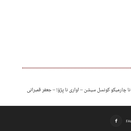
ا چارمیکو کونسل سیشن – اواری نا پِڑؤ! – جعفر قمبرانی
FA