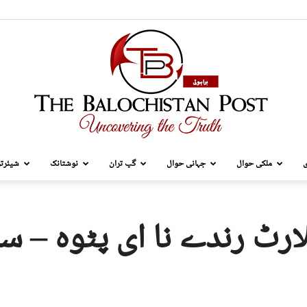
ی
ملکی حوال
جہانی حوال
گپ تران
نوشتانک
شیئرتر
TBP
لارٹ رندے نا ای پٹوہ – س
Brahui