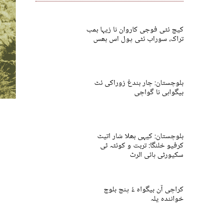
کیچ ئٹی فوجی کاروان نا زیہا بمب
تراک، سوراب ئٹی پول اس بھس
بلوچستان: چار بندغ زوراکی ئٹ
بیگواہی نا گواچی
بلوچستان: کیہی بھلا شار اتیٹ
کرفیو خلنگا: تربت و کوئٹہ ٹی
سکیورٹی ہائی الرٹ
کراچی آن بیگواہ ءُ پنچ بلوچ
خوانندہ یلہ