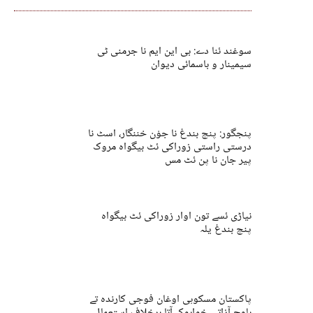
سوغند ئنا دے: بی این ایم نا جرمنی ٹی
سیمینار و باسمائی دیوان
پنجگور: پنچ بندغ نا جوْن خننگار، اسٹ نا
درستی راستی زوراکی ئٹ بیگواہ مروک
پیر جان نا پن ئٹ مس
نیاڑی ئسے تون اوار زوراکی ئٹ بیگواہ
پنچ بندغ یلہ
پاکستان مسکوہی اوغان فوجی کارندہ تے
بلوچ آزاتی خواہوک آتا برخلاف استعمال