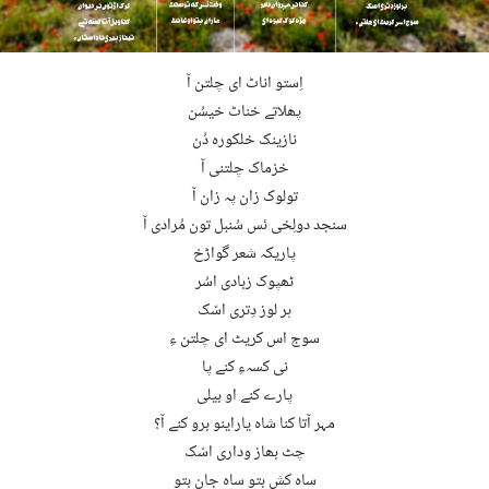
اِستو اناٹ ای چلتن آ
پھلاتے خناٹ خیسُن
نازینک خلکورہ دُن
خزماک چلتنی آ
تولوک زان پہ زان آ
سنجد دولِخی ئس سُنبل تون مُرادی آ
پاریکہ شعر گواڑخ
ٹھپوک زبادی اسُر
ہر لوز دِتری اسّک
سوج اس کریٹ ای چلتن ءِ
نی کسہءِ کنے پا
پارے کنے او بیلی
مہر آتا کنا شاہ یاراینو برو کنے آ؟
چٹ بھاز وداری اسّک
ساہ کش بتو ساہ جان بتو