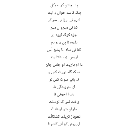
پدا چلتن کرے ہکل
ہِنک کاسد حوال ءِ ایت
کلہو ئے اوڑا نی سر کر
کنا نی مہروان دلبر
چڑہ کوکَ کیوہ ای
ہلیوہ نا پِن ءِ ہر دم
کنا نی ساہ انا بشخ اُس
اریس اُزبہ غاتا ونڈ
دا ام پاریٹ او چلتن جان
نہ کہ گلہ تِروٹ کس ءِ
نہ بائے ملوٹ کس تو
ای ہم زندگی نا،
دلبرا آجوئی نا
وخت ئس کہ توسنُٹ
ماران ہتو اوغانٹُ
پُھوہاڑ کرینُٹ کشکانُٹ
ای پیش کوَ آتے کاٹُم نا