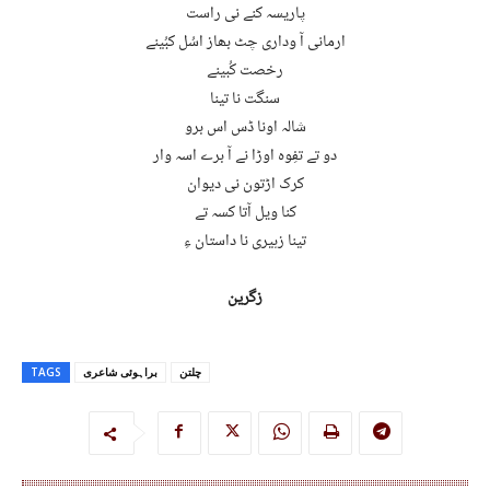
پاریسہ کنے نی راست
ارمانی آ وداری چٹ بھاز اسُل کبُینے
رخصت کُبینے
سنگت نا تینا
شالہ اونا ڈس اس برو
دو تے تفِوہ اوڑا نے آ برے اسہ وار
کرک اڑتون نی دیوان
کنا ویل آتا کسہ تے
تینا زہیری نا داستان ءِ
زگرین
چلتن
براہوئی شاعری
TAGS