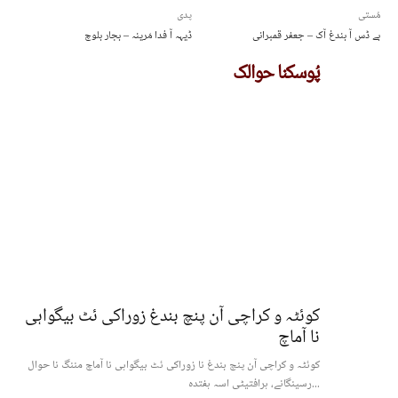
مُستی
پدی
بے ڈس آ بندغ آک – جعفر قمبرانی
ڈیہہ آ فدا مَرینہ – بجار بلوچ
پُوسکنا حوالک
کوئٹہ و کراچی آن پنچ بندغ زوراکی ئٹ بیگواہی
نا آماچ
کوئٹہ و کراچی آن پنچ بندغ نا زوراکی ئٹ بیگواہی نا آماچ مننگ نا حوال
رسینگانے، ہرافتیٹی اسہ ہفتدہ...