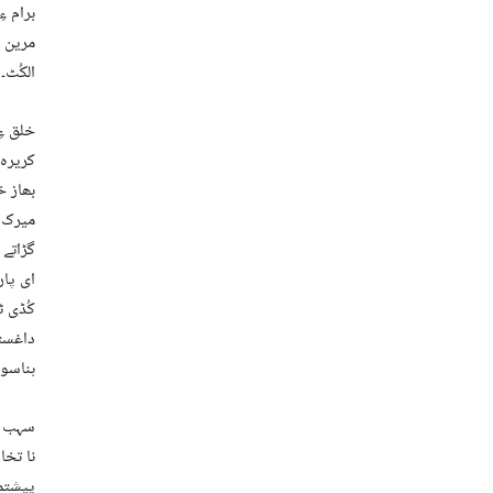
برام ء
مرین ک
الکُٹ۔
خلق ءِ
کریرہ 
بھاز خ
میرک ج
گڑاتے 
ای پار
کُڈی ٹ
داغستا
ہناسو
سہب ئن
نا تخا
پیشتم 