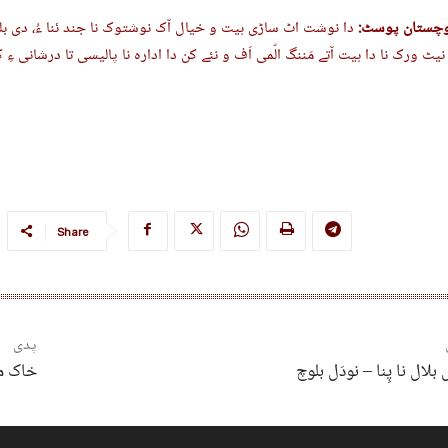
وچستان پوسٹ:
دا نوشت اٹ ساڑی ہیت و خیال آک نوشتوک نا جند ئنا ءُ، دی 
نیٹ ورک نا دا ہیت آتے مَننگ الّمی اَف و نئے کن دا ادارہ نا پالیسی تا درشانی ءِ 
Share
پدی
بلال نا پِنا – نودَل بلوچ
خاک مس