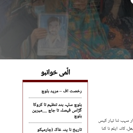
الّمی خوانبو
رخصت اف – مرید بلوچ
بلوچ سلہہ بند تنظیم تا کروکا
گڑاس فیصلہ تا جاچ __میرین
بلوچ
ر سہب ئنا تیار کیس
 کانہ ایلم نا کنا
تاریخ نا پنہ غاک (چارمیکو