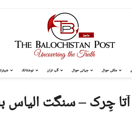
ی
ملکی حوال
جہانی حوال
گپ تران
نوشتانک
شیئرتر
TBP
آتا چِرک – سنگت الیاس ب
Brahui