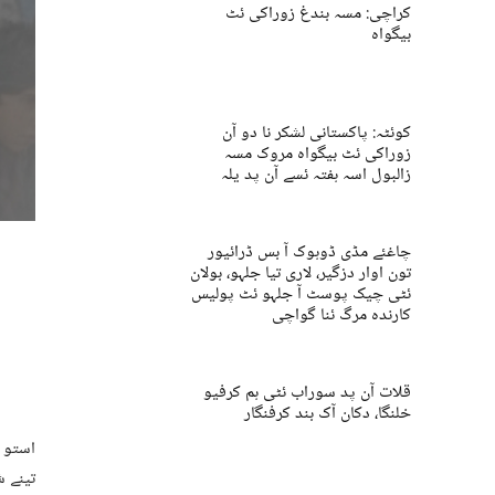
کراچی: مسہ بندغ زوراکی ئٹ
بیگواہ
کوئٹہ: پاکستانی لشکر نا دو آن
زوراکی ئٹ بیگواہ مروک مسہ
زالبول اسہ ہفتہ ئسے آن پد یلہ
چاغئے مڈی ڈوہوک آ بس ڈرائیور
تون اوار دزگیر، لاری تیا جلہو، بولان
ئٹی چیک پوسٹ آ جلہو ئٹ پولیس
کارندہ مرگ ئنا گواچی
قلات آن پد سوراب ئٹی ہم کرفیو
خلنگا، دکان آک بند کرفنگار
استو ا
تینے ش