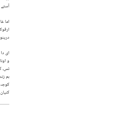
آستے 
اما غا
ارفوک،
درینو۔
ای دا 
و اونا
ئس، ک
ہم زند
کوچہ ء
کنیان 