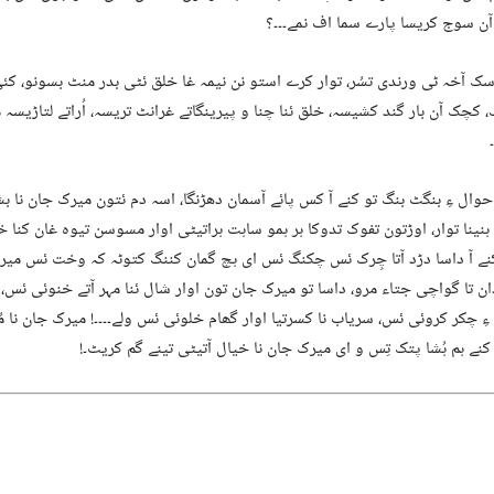
آن سوج کریسا پارے سما اف نمے۔۔۔؟
سک آخہ ٹی ورندی تسُر، توار کرے استو نن نیمہ غا خلق ئٹی بدر منٹ بسونو، کئ
 کچک آن بار گند کشیسہ، خلق ئنا چنا و پیرینگاتے غرانٹ تریسہ، اُراتے لتاڑیسہ مان
حوال ءِ بنگٹ بنگ تو کنے آ کس پائے آسمان دھڑنگا، اسہ دم ئتون میرک جان نا 
 ہنینا توار، اوڑتون تفوک تدوکا ہر ہمو ساہت ہراتیٹی اوار مسوسن تیوہ غان کنا 
نے آ داسا دڑد آتا چِرک ئس چکنگ ئس ای ہچ گمان کننگ کتوٹہ کہ وخت ئس میرک
ان تا گواچی جتاء مرو، داسا تو میرک جان تون اوار شال ئنا مہر آتے خنوئی ئس، 
ِ چکر کروئی ئس، سریاب نا کسرتیا اوار گھام خلوئی ئس ولے۔۔۔۔! میرک جان نا مُ
کنے ہم ہُشا پتک تِس و ای میرک جان نا خیال آتیٹی تینے گم کریٹ۔!