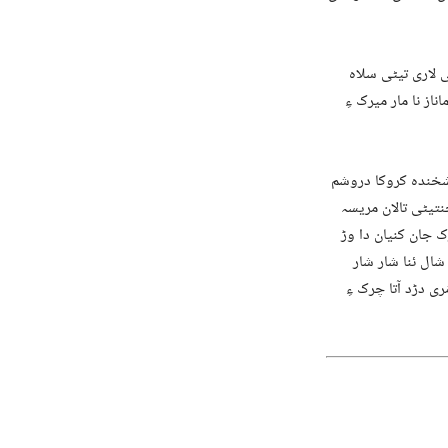
ی لاری تیٹی سلاہ
از نا مار میرک ءِ
بشخندہ کروکا دروشم
خنتیٹی تالان مریسہ
 جان کنیان دا وڑ
شال ئنا شار شار
ری دڑد آتا چرک ءِ