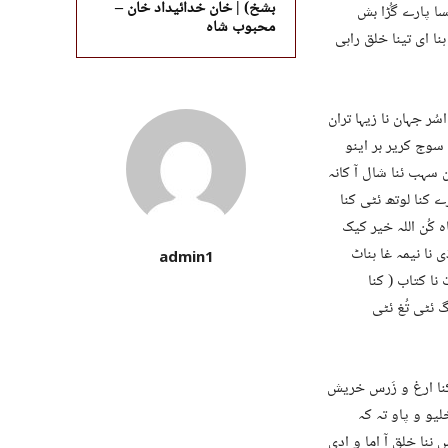
بشخ) | خان خدائیداد خان –
سا پارے گُڑا بش
محبوب شاہ
نا ای تینا خلق راہی
ر جہان نا زیہا تران
سوج کریر بر اینو
 سہب ئنا شال آ کانہ
رے کنا لوتھ ئٹی کنا
 کُن اللہ خیر کیک
 نا نیمہ غا ہناٹ
admin1
نا کتاب ( کنا
ئٹی تُغ ئٹی
کنا ارغ و زَرس خریش
یو و پاو تہ کہ
 ننا خلق آ اما و ادی