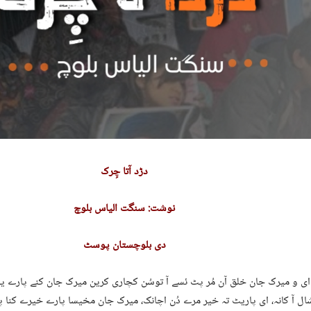
دڑد آتا چِرک
نوشت: سنگت الیاس بلوچ
دی بلوچستان پوسٹ
ی و میرک جان خلق آن مُر پٹ ئسے آ توسُن کچاری کرین میرک جان کنے پارے یا
ال آ کانہ، ای پاریٹ تہ خیر مرے دُن اچانک، میرک جان مخیسا پارے خیرے کنا پھل،