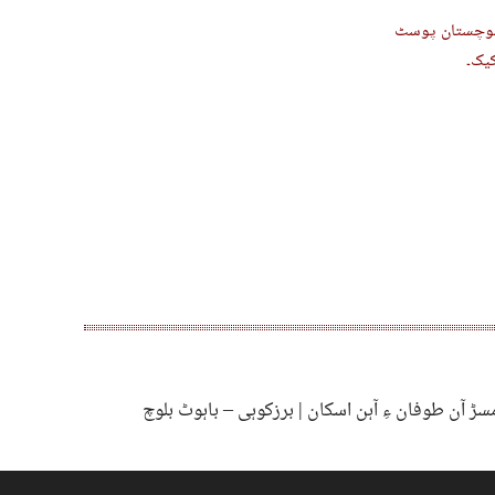
بلوچستان پوسٹ
کیک۔
ڑ آن طوفان ءِ آہن اسکان | برزکوہی – باہوٹ بلوچ