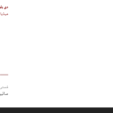
دی بل
میڈیا 
مُستی
سائیں 