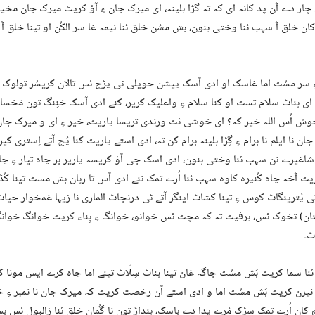
ِ چار دے آن پد کانہ ای کہ تہ گڑا ہلینہ، ای میرک جان ءِ آؤ کریٹ میرک جان مخی
ان خلق آ سہب ئنا وختی ہنون، بش مسُن خلق ئنا نیمہ غا سر الکُن او تینا خلق آ ہ
 سر مسُٹ اما غاسک او ادی آسک پیشن حویلی ٹی پڑچ ئس تالان کریسُر تولوک اسُ
ای ہناٹ سلام تسٹ او کنا سلام ءِ واعلیک کریر، کنے ادی آسک خنِنگ تون مَخسا 
وش اُس اللہ خیر کہ؟ ای خوشی ئٹ ورندی تریسا پاریٹ، خیر ءِ ای و میرک جان
ان نا ایلم نا برام ءِ گِڑا ہلینہ برام کن تہ، ادی استے پاریٹ کنا پُچ آتے اِستری کی
شاغیرے نن سہب ئنا وختی ہنون، ادی اسک جی آؤ کریسہ پاریر بر چاہ تیار ءِ چاہ
یٹ آخہ چاہ کُنپرہ کاوہ سہب ئنا اُرے تمک ننے ادی آس تا رہان بش مسٹ تینا کُڈی
ی پُترینگاٹ کوس ءِ تینا کشاٹ اینگر آتے ٹی درنجاٹ الماری نا زیہا غمخوار حیات 
ن) تخوک ئس، ہرفیٹ تہ کہ مچٹ ئس خوانو، خوانگ ءِ بِناء کریٹ خوانگ خوانگ 
ٹ۔
ا سما کریٹ بَش مسُٹ جاگہ غان تینا ہناٹ سِلّاٹ تینے اما چاہ کرے ایس مونا 
 نیرن کریٹ بَش مسُٹ اما و ادی استے آن رخصت کریٹ کہ میرک جان نا نمبر ءِ خل
کان اُرے تمک سڑک مُرے پدا دے باسک، ہنداڑ تون نا گُمان خلق ئنا زالبول ئس بس