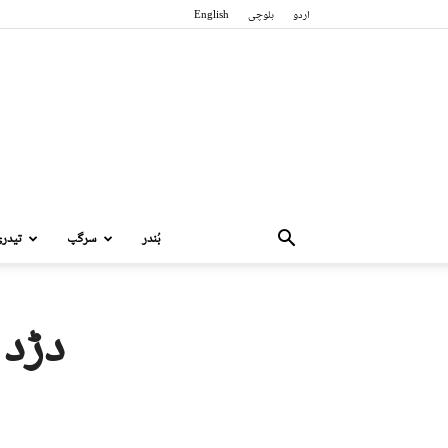
اردو
بلوچی
English
بُندر
سرگپ
تیدر
دڑد 