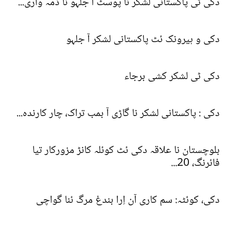
دکی ٹی پاکستانی لشکر نا پوسٹ آ جلہو نا ذمہ واری...
دکی و ہیرونک ئٹ پاکستانی لشکر آ جلہو
دکی ٹی لشکر کشی برجاء
دکی : پاکستانی لشکر نا گاڑی آ بمب تراک، چار کارندہ...
بلوچستان نا علاقہ دکی ئٹ کوئلہ کانڑ مزورکار تیا
فائرنگ، 20...
دکی، کوئٹہ: سم کاری آن اِرا بندغ مرگ ئنا گواچی