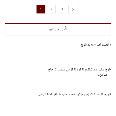
1
2
3
الّمی خوانبو
رخصت اف – مرید بلوچ
بلوچ سلہہ بند تنظیم تا کروکا گڑاس فیصلہ تا جاچ
__میرین...
تاریخ نا پنہ غاک (چارمیکو بشخ) | خان خدائیداد خان –...