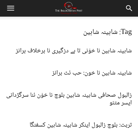
Tag: شاہینہ شاہین
شاہینہ شاہین نا خوْنی تا بے دزگیری نا برخلاف برانز
شاہینہ شاہین نا خون: حب ئٹ برانز
زالبول صحافی شاہینہ شاہین بلوچ نا خوْن ئنا سرگڑدانی
ایسر متئو
تربت: بلوچ زالبول اینکر شاہینہ شاہین کسفنگا