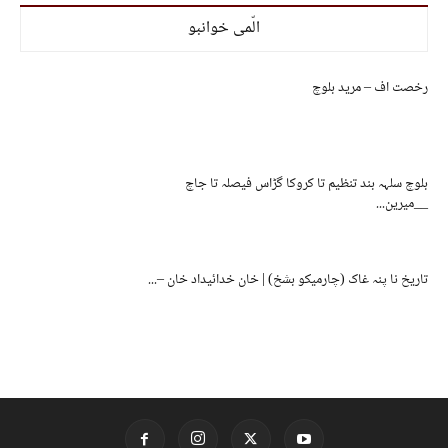
الّمی خوانبو
رخصت اف – مرید بلوچ
بلوچ سلہہ بند تنظیم تا کروکا گڑاس فیصلہ تا جاچ
__میرین...
تاریخ نا پنہ غاک (چارمیکو بشخ) | خان خدائیداد خان –...