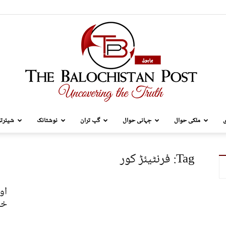
ی
ملکی حوال
جہانی حوال
گپ تران
نوشتانک
شیئرتر
TBP
Tag: فرنٹیئڑ کور
خل
Brahui