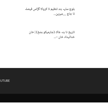
بلوچ سلہہ بند تنظیم تا کروکا گڑاس فیصلہ
تا جاچ __میرین...
تاریخ نا پنہ غاک (چارمیکو بشخ) | خان
خدائیداد خان –...
OUTUBE