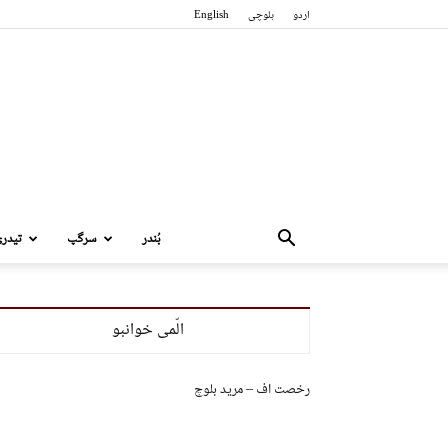
اردو
بلوچی
English
بُندر
سرگپ
تیدر
الّمی خوانبو
رخصت اف – مرید بلوچ