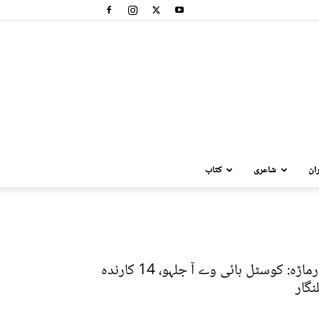
ان
شاعری
کتاب
اورماڑہ: کوسٹل ہائی وے آ جلہو، 14 کارندہ
نگار